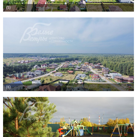
(5)
(6)