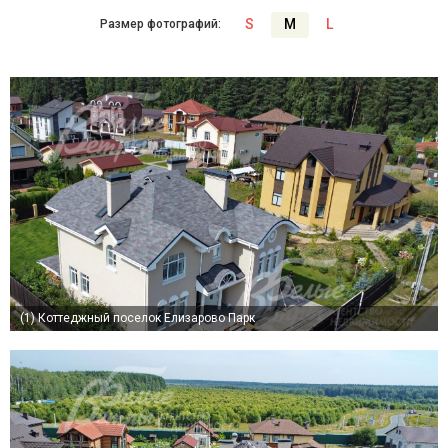
S
M
L
Размер фотографий:
(1)
Коттеджный поселок Елизарово Парк