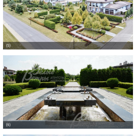
(5)
(6)