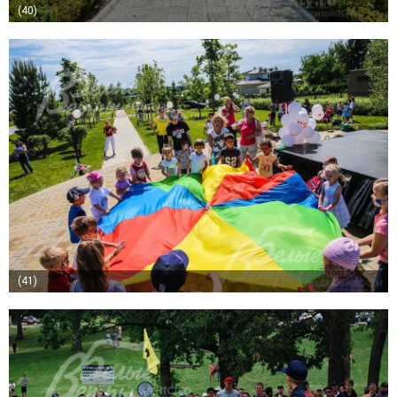
(40)
(41)