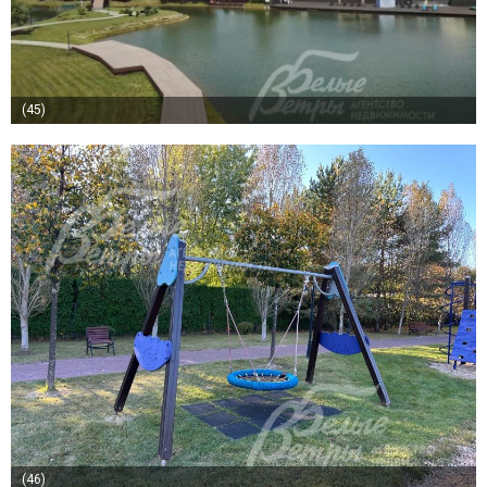
(45)
(46)