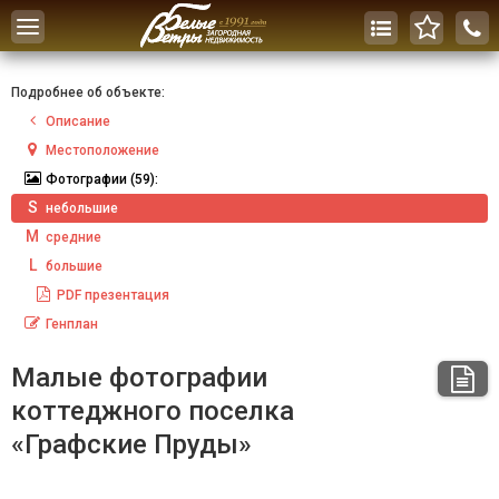
Toggle
navigation
Подробнее об объекте:
Описание
Местоположение
Фотографии
(59):
S
небольшие
M
средние
L
большие
PDF
презентация
Генплан
Малые фотографии
коттеджного поселка
«Графские Пруды»