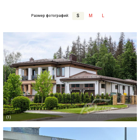
S
M
L
Размер фотографий:
(1)