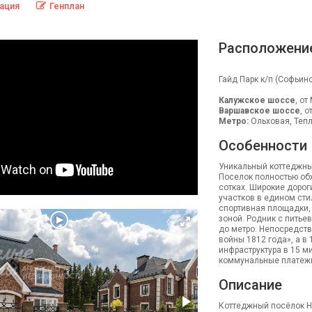
ация
Генплан
Расположени
Гайд Парк к/п (Софьино
Калужское шоссе
, от
Варшавское шоссе
, 
Метро:
Ольховая, Тепл
Особенности
Уникальный коттеджны
Поселок полностью обжи
сотках. Широкие доро
участков в едином сти
спортивная площадки, 
зоной. Родник с питье
до метро. Непосредств
войны 1812 года», а в 
инфраструктура в 15 м
коммунальные платеж
Описание
Коттеджный посёлок Hy