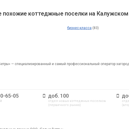
 похожие коттеджные поселки на Калужском
бизнес-класса
(83)
Ветры» — специализированный и самый профессиональный оператор загоро
10-65-05
доб. 100
до
ый
отдел новых коттеджных поселков
отде
(первичного рынка)
(вто