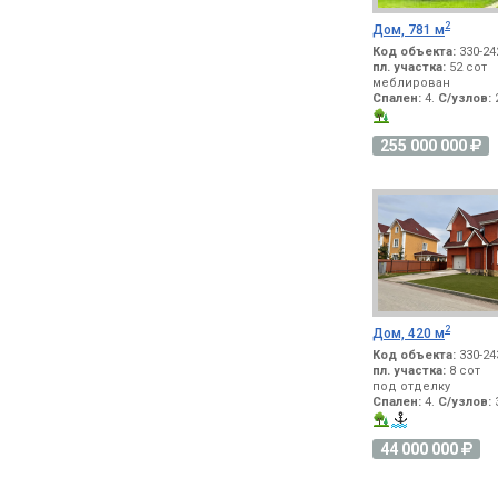
2
Дом, 781 м
Код объекта:
330-24
пл. участка:
52 сот
меблирован
Спален:
4.
С/узлов:
2
255 000 000
2
Дом, 420 м
Код объекта:
330-24
пл. участка:
8 сот
под отделку
Спален:
4.
С/узлов:
3
44 000 000