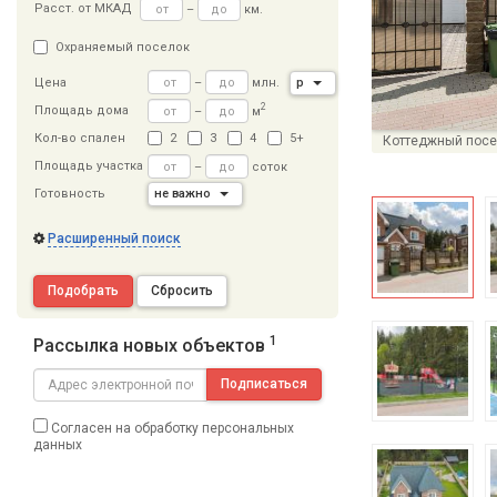
Расст
.
от МКАД
–
км.
Охраняемый поселок
–
млн.
р
Цена
2
Площадь дома
–
м
Кол-во спален
2
3
4
5+
Коттеджный посе
Площадь участка
–
соток
Готовность
не важно
Расширенный поиск
Подобрать
Сбросить
1
Рассылка новых объектов
Подписаться
Согласен на обработку персональных
данных