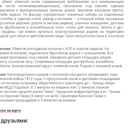
и обжит, отвечает всем современным требованиям: все коммуникации
ом числе телекоммуникационные), проложены под землей, единый
 красивые и функциональные проекты домов, красивая въездная группа,
ужба охраны. По фасаду «прозрачные» кованные заборы на отделанных
столбах в едином стиле, между участками — сплошной забор, высажены
счаткой широкие дороги (6 метров ширина), уличное освещение, детские
и (футбольное и волейбольное поле, столы для тенниса, батуты и др.).
прудика, где можно купаться. Благоустроенный родник на территории
одной для питья и приготовления пищи. Своя прогулочная зона в сосновой
енняя:
Обжитой коттеджный поселок с КПП и строгой охраной. На
рокие (6 метров), отделанные брусчаткой дороги с освещением. Все
ации проложены под землей. Шикарная детская площадка, рядом
на в сосновом лесу. Спортивные площадки для футбола, волейбола,
 батуты. Благоустроенный пруд с пляжной зоной. Родник с питьевой водой.
няя:
Непосредственно рядом с поселком находятся супермаркет, парк
твенной войны 1812 года» с прогулочной зоной и детскими площадками.
 от поселка остановка общественного транспорта до г. Троицк, метро
ии МЦД Подольск. В 2 минутах на машине или 12 минутах пешком
 частная средняя школа "Ника". Городская инфраструктура в в г. Троицк
 пос.Красная Пахра (5 минут на авто). Санаторий Красная Пахра с
ельными процедурами в 5 минутах на машине.
лы на карте
 друзьями: