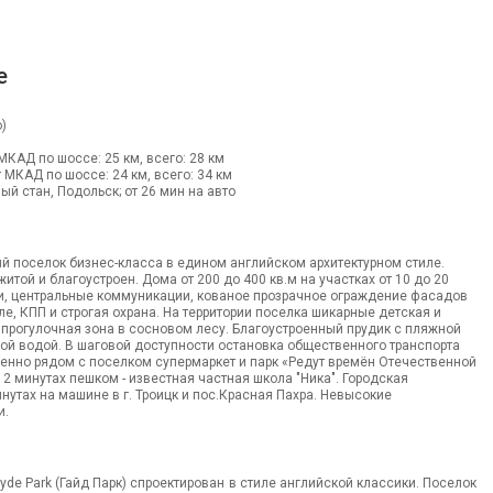
е
)
 МКАД по шоссе: 25 км, всего: 28 км
от МКАД по шоссе: 24 км, всего: 34 км
ый стан, Подольск; от 26 мин на авто
й поселок бизнес-класса в едином английском архитектурном стиле.
той и благоустроен. Дома от 200 до 400 кв.м на участках от 10 до 20
ги, центральные коммуникации, кованое прозрачное ограждение фасадов
ле, КПП и строгая охрана. На территории поселка шикарные детская и
прогулочная зона в сосновом лесу. Благоустроенный прудик с пляжной
вой водой. В шаговой доступности остановка общественного транспорта
енно рядом с поселком супермаркет и парк «Редут времён Отечественной
12 минутах пешком - известная частная школа "Ника". Городская
инутах на машине в г. Троицк и пос.Красная Пахра. Невысокие
и.
de Park (Гайд Парк) спроектирован в стиле английской классики. Поселок