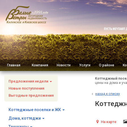
Главная
Компания
Новости
Услуги
О районе
Ко
Коттеджный посе
Предложения недели
цены на дома и уча
Новые поступления
н
азад к списку
Выгодные предложения
Коттеджн
Коттеджные поселки и ЖК
Дома, коттеджи
На карте
Таунхаусы