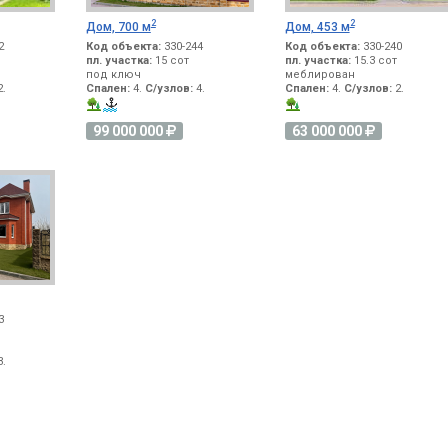
2
2
Дом, 700 м
Дом, 453 м
2
Код объекта:
330-244
Код объекта:
330-240
пл. участка:
15 сот
пл. участка:
15.3 сот
под ключ
меблирован
.
Спален:
4.
С/узлов:
4.
Спален:
4.
С/узлов:
2.
99 000 000
63 000 000
3
.