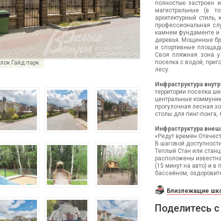
полностью застроен 
магистральные (в т
архитектурный стиль,
профессиональная сл
камнем фундаменте и 
деревья. Мощенные бру
и спортивные площадк
Своя пляжная зона у 
поселка с водой, приг
лок Гайд парк
лесу.
Инфраструктура внутр
территории поселка ши
центральные коммуник
прогулочная лесная зо
столы для пинг-понга,
Инфраструктура внеш
«Редут времён Отечес
В шаговой доступности
Теплый Стан или станц
расположены известная
(15 минут на авто) и в
бассейном, оздоровит
Близлежащие шко
Поделитесь с