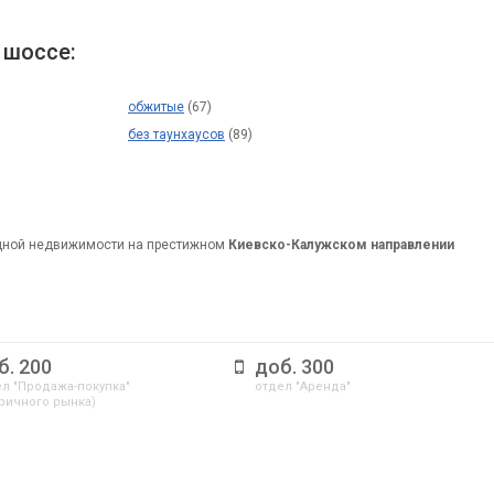
 шоссе:
обжитые
(67)
без таунхаусов
(89)
дной недвижимости на престижном
Киевско-Калужском направлении
б. 200
доб. 300
л "Продажа-покупка"
отдел "Аренда"
ричного рынка)