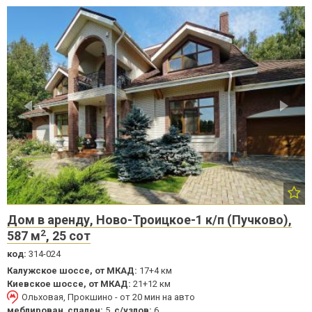
Дом в аренду, Ново-Троицкое-1 к/п (Пучково),
2
587 м
, 25 сот
код:
314-024
Калужское шоссе, от МКАД:
17+4 км
Киевское шоссе, от МКАД:
21+12 км
Ольховая, Прокшино - от 20 мин на авто
меблирован
,
спален:
5,
с/узлов:
6