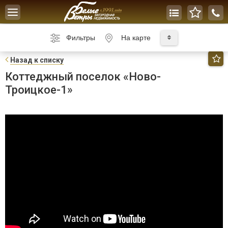
Toggle
navigation
Фильтры
На карте
Н
азад к списку
Коттеджный поселок «Ново-
Троицкое-1»