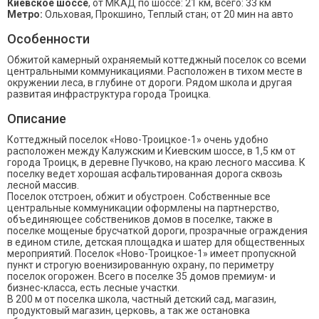
Киевское шоссе
, от МКАД по шоссе: 21 км, всего: 33 км
Метро:
Ольховая, Прокшино, Теплый стан; от 20 мин на авто
Особенности
Обжитой камерный охраняемый коттеджный поселок со всеми
центральными коммуникациями. Расположен в тихом месте в
окружении леса, в глубине от дороги. Рядом школа и другая
развитая инфраструктура города Троицка.
Описание
Коттеджный поселок «Ново-Троицкое-1» очень удобно
расположен между Калужским и Киевским шоссе, в 1,5 км от
города Троицк, в деревне Пучково, на краю лесного массива. К
поселку ведет хорошая асфальтированная дорога сквозь
лесной массив.
Поселок отстроен, обжит и обустроен. Собственные все
центральные коммуникации оформлены на партнерство,
объединяющее собствеников домов в поселке, также в
поселке мощеные брусчаткой дороги, прозрачные ограждения
в едином стиле, детская площадка и шатер для общественных
мероприятий. Поселок «Ново-Троицкое-1» имеет пропускной
пункт и строгую военизированную охрану, по периметру
поселок огорожен. Всего в поселке 35 домов премиум- и
бизнес-класса, есть лесные участки.
В 200 м от поселка школа, частный детский сад, магазин,
продуктовый магазин, церковь, а так же остановка