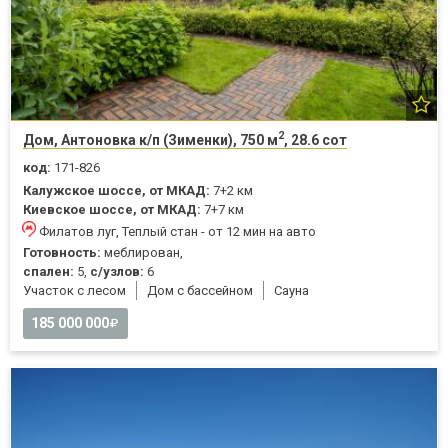
2
Дом, Антоновка к/п (Зименки), 750 м
, 28.6 сот
код:
171-826
Калужское шоссе, от МКАД:
7+2 км
Киевское шоссе, от МКАД:
7+7 км
Филатов луг, Теплый стан - от 12 мин на авто
Готовность:
меблирован,
спален:
5,
с/узлов:
6
Участок с лесом
Дом с бассейном
Cауна
185 000 000