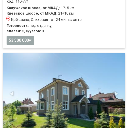
код:
110-771
Калужское шоссе, от МКАД:
17+5 км
Киевское шоссе, от МКАД:
21+10 км
Крёкшино, Ольховая - от 24 мин на авто
Готовность:
под отделку,
спален:
5,
с/узлов:
3
53 500 000