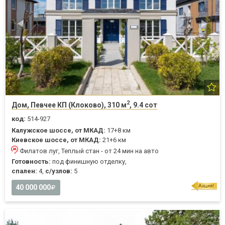
2
Дом, Певчее КП (Клоково), 310 м
, 9.4 сот
код:
514-927
Калужское шоссе, от МКАД:
17+8 км
Киевское шоссе, от МКАД:
21+6 км
Филатов луг, Теплый стан - от 24 мин на авто
Готовность:
под финишную отделку,
спален:
4,
с/узлов:
5
40 000 000