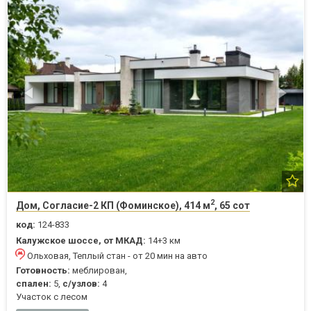
2
Дом, Согласие-2 КП (Фоминское), 414 м
, 65 сот
код:
124-833
Калужское шоссе, от МКАД:
14+3 км
Ольховая, Теплый стан - от 20 мин на авто
Готовность:
меблирован,
спален:
5,
с/узлов:
4
Участок с лесом