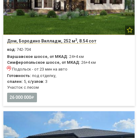
2
Дом, Бородино Вилладж, 252 м
, 8.54 сот
код:
742-704
Варшавское шоссе, от МКАД:
24+4 км
Симферопольское шоссе, от МКАД:
26+4 км
Подольск - от 23 мин на авто
Готовность:
под отделку,
спален:
5,
с/узлов:
3
Участок с лесом
26 000 000