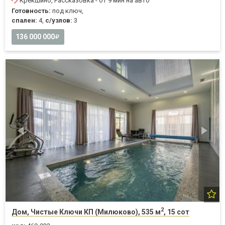
Крёкшино, Рассказовка - от 9 мин на авто
Готовность:
под ключ,
спален:
4,
с/узлов:
3
136 000 000
2
Дом, Чистые Ключи КП (Милюково), 535 м
, 15 сот