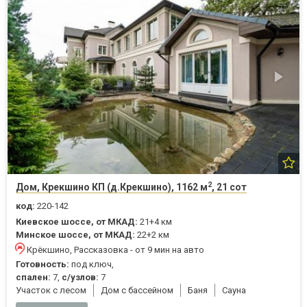
2
Дом, Крекшино КП (д.Крекшино), 1162 м
, 21 сот
код:
220-142
Киевское шоссе, от МКАД:
21+4 км
Минское шоссе, от МКАД:
22+2 км
Крёкшино, Рассказовка - от 9 мин на авто
Готовность:
под ключ,
спален:
7,
с/узлов:
7
Участок с лесом
Дом с бассейном
Баня
Cауна