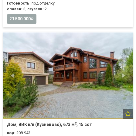
Готовность:
под отделку,
спален:
3,
с/узлов:
2
21 500 000
2
Дом, ВИК к/п (Кузнецово), 673 м
, 15 сот
код:
208-943