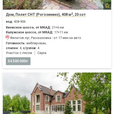
2
Дом, Полет СНТ (Рогозинино), 408 м
, 20 сот
код:
428-906
Киевское шоссе, от МКАД:
21+6 км
Калужское шоссе, от МКАД:
17+11 км
Филатов луг, Рассказовка - от 17 мин на авто
Готовность:
меблирован,
спален:
4,
с/узлов:
4
Участок с лесом
Cауна
54 500 000