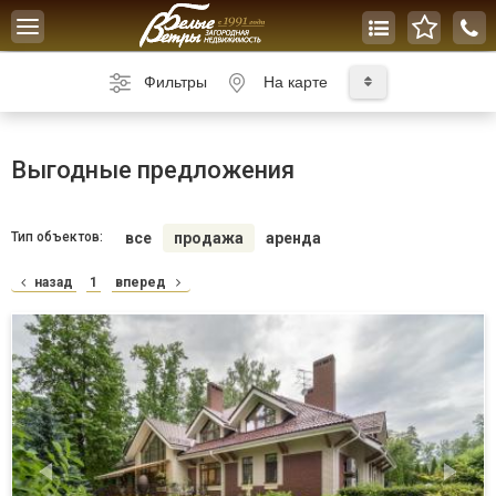
Toggle
navigation
Фильтры
На карте
Выгодные предложения
Тип объектов:
все
продажа
аренда
назад
1
вперед