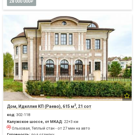
28 000 000
2
Дом, Идиллия КП (Раево), 615 м
, 21 сот
код:
302-118
Калужское шоссе, от МКАД:
22+3 км
Ольховая, Теплый стан - от 27 мин на авто
Готовность:
под отделку,