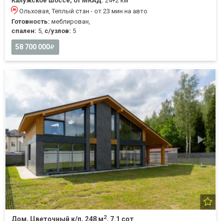
Калужское шоссе, от МКАД:
24+2 км
Ольховая, Теплый стан - от 23 мин на авто
Готовность:
меблирован,
спален:
5,
с/узлов:
5
58 700 000
2
Дом, Цветочный к/п, 248 м
, 7.1 сот