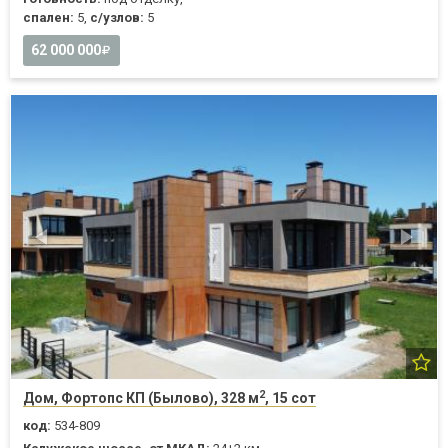
спален:
5,
с/узлов:
5
62 000 000
2
Дом, Фортопс КП (Былово), 328 м
, 15 сот
код:
534-809