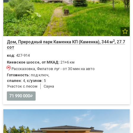
2
Дом, Природный парк Каменка КП (Каменка), 344 м
, 27.7
сот
код:
427-914
Киевское шоссе, от МКАД:
21+6 км
Рассказовка, Филатов луг - от 30 мин на авто
Готовность:
под ключ,
спален:
4,
с/узлов:
5
Участок с лесом
Cауна
71 990 000