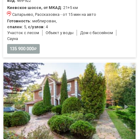
код:
469-922
Киевское шоссе, от МКАД:
21+5 км
Саларьево, Рассказовка - от 15 мин на авто
Готовность:
меблирован,
спален:
5,
с/узлов:
4
Участок с лесом
Объект у воды
Дом с бассейном
Cауна
135 900 000