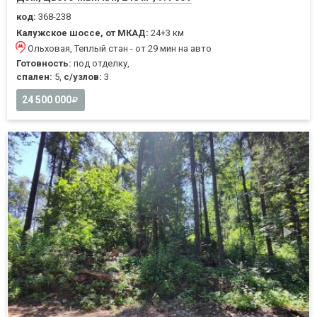
код:
368-238
Калужское шоссе, от МКАД:
24+3 км
Ольховая, Теплый стан - от 29 мин на авто
Готовность:
под отделку,
спален:
5,
с/узлов:
3
24 500 000