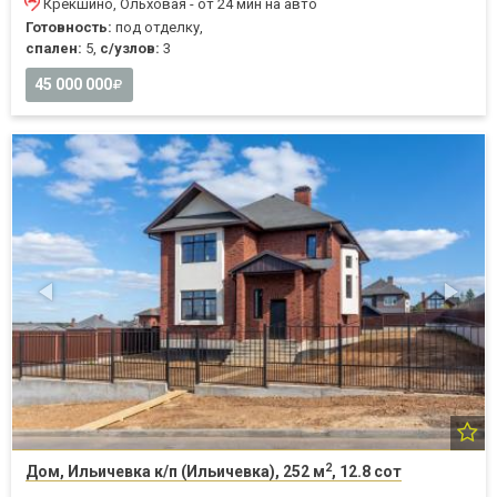
Крёкшино, Ольховая - от 24 мин на авто
Готовность:
под отделку,
спален:
5,
с/узлов:
3
45 000 000
2
Дом, Ильичевка к/п (Ильичевка), 252 м
, 12.8 сот