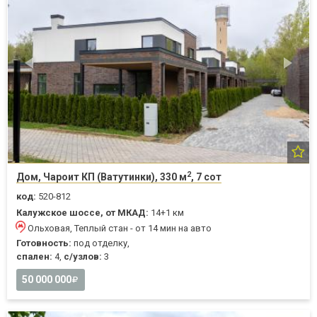
2
Дом, Чароит КП (Ватутинки), 330 м
, 7 сот
код:
520-812
Калужское шоссе, от МКАД:
14+1 км
Ольховая, Теплый стан - от 14 мин на авто
Готовность:
под отделку,
спален:
4,
с/узлов:
3
50 000 000