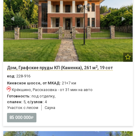
2
Дом, Графские пруды КП (Каменка), 261 м
, 19 сот
код:
228-916
Киевское шоссе, от МКАД:
21+7 км
Крёкшино, Рассказовка - от 31 мин на авто
Готовность:
под отделку,
спален:
5,
с/узлов:
4
Участок с лесом
Cауна
85 000 000