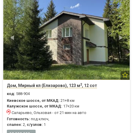
2
Дом, Мирный кп (Елизарово), 123 м
, 12 сот
код:
588-904
Киевское шоссе, от МКАД:
21+8 км
Калужское шоссе, от МКАД:
17+20 км
Саларьево, Ольховая - от 21 мин на авто
Готовность:
под ключ,
спален:
2,
с/узлов:
1