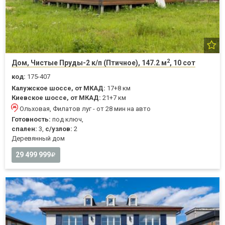
2
Дом, Чистые Пруды-2 к/п (Птичное), 147.2 м
, 10 сот
код:
175-407
Калужское шоссе, от МКАД:
17+8 км
Киевское шоссе, от МКАД:
21+7 км
Ольховая, Филатов луг - от 28 мин на авто
Готовность:
под ключ,
спален:
3,
с/узлов:
2
Деревянный дом
29 499 999