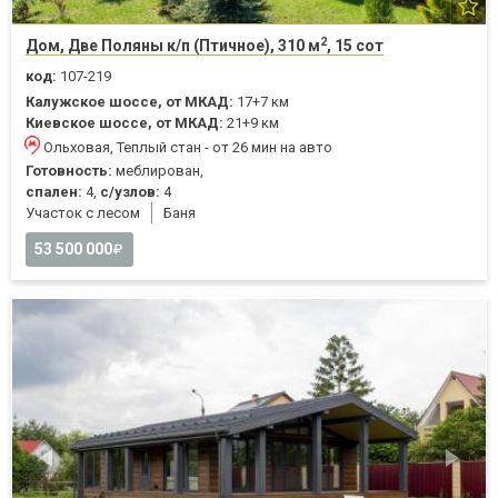
2
Дом, Две Поляны к/п (Птичное), 310 м
, 15 сот
код:
107-219
Калужское шоссе, от МКАД:
17+7 км
Киевское шоссе, от МКАД:
21+9 км
Ольховая, Теплый стан - от 26 мин на авто
Готовность:
меблирован,
спален:
4,
с/узлов:
4
Участок с лесом
Баня
53 500 000