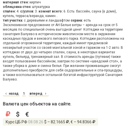
материал стен:
кирпич
облицовка стен:
штукатурка
спален:
4.
с/узлов:
3.
комнат всего:
6. Есть: бассейн, сауна (в доме),
купель, терраса/веранда, камин...
тип участка:
с деревьями и ландшафтом
охрана:
есть
Эксклюзивное предложение от АН Белые ветры – аренда на срок от 5
месяцев по специальной очень выгодной цене! Коттеджи на территории
санатория Валуево в историческом живописном месте в окружении
каскадных прудов и векового липового парка. Коттеджи расположены на
отдельной огороженной территории, каждый имеет придомовой
незакрытый участок со своей мангальной зоной и гаражом на 1-2 авто. В
коттеджах от двух до четырех спален, сауна, в некоторых вариантах
купель, бильярд, тренажерный зал. В стоимость аренды (путевки) также
входят пользование бассейном, завтрак по системе «шведский стол», а
также уборка в доме и смена белья. При желании проживающие смогут
дополнительно приобрести для себя оздоровительные и спа-процедуры,
а также воспользоваться остальной богатой инфраструктурой Санатория
Валуево.
назад
1
вперед
Валюта цен объектов на сайте.
$
€
Курс ЦБ РФ
08.08.26
$ – 82.1665
, € – 94.8366