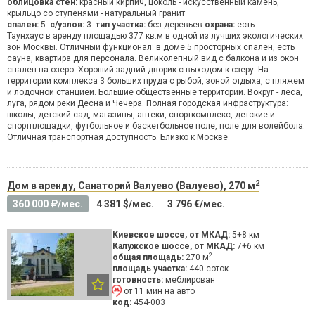
облицовка стен:
красный кирпич, цоколь - искусственный камень,
крыльцо со ступенями - натуральный гранит
спален:
5.
с/узлов:
3.
тип участка:
без деревьев
охрана:
есть
Таунхаус в аренду площадью 377 кв.м в одной из лучших экологических
зон Москвы. Отличный функционал: в доме 5 просторных спален, есть
сауна, квартира для персонала. Великолепный вид с балкона и из окон
спален на озеро. Хороший задний дворик с выходом к озеру. На
территории комплекса 3 больших пруда с рыбой, зоной отдыха, с пляжем
и лодочной станцией. Большие общественные территории. Вокруг - леса,
луга, рядом реки Десна и Чечера. Полная городская инфраструктура:
школы, детский сад, магазины, аптеки, спорткомплекс, детские и
спортплощадки, футбольное и баскетбольное поле, поле для волейбола.
Отличная транспортная доступность. Близко к Москве.
2
Дом в аренду, Санаторий Валуево (Валуево), 270 м
360 000
/мес.
4 381 $/мес.
3 796 €/мес.
Киевское шоссе, от МКАД:
5+8 км
Калужское шоссе, от МКАД:
7+6 км
2
общая площадь:
270 м
площадь участка:
440 соток
готовность:
меблирован
от 11 мин на авто
код:
454-003