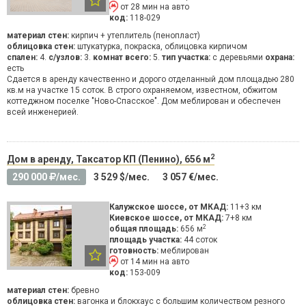
от 28 мин на авто
код:
118-029
материал стен:
кирпич + утеплитель (пенопласт)
облицовка стен:
штукатурка, покраска, облицовка кирпичом
спален:
4.
с/узлов:
3.
комнат всего:
5.
тип участка:
с деревьями
охрана:
есть
Сдается в аренду качественно и дорого отделанный дом площадью 280
кв.м на участке 15 соток. В строго охраняемом, известном, обжитом
коттеджном поселке "Ново-Спасское". Дом меблирован и обеспечен
всей инженерией.
2
Дом в аренду, Таксатор КП (Пенино), 656 м
290 000
/мес.
3 529 $/мес.
3 057 €/мес.
Калужское шоссе, от МКАД:
11+3 км
Киевское шоссе, от МКАД:
7+8 км
2
общая площадь:
656 м
площадь участка:
44 соток
готовность:
меблирован
от 14 мин на авто
код:
153-009
материал стен:
бревно
облицовка стен:
вагонка и блокхаус с большим количеством резного