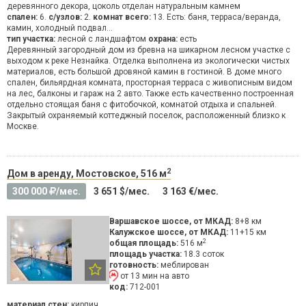
деревянного декора, цоколь отделан натуральным камнем
спален:
6.
с/узлов:
2.
комнат всего:
13. Есть: баня, терраса/веранда,
камин, холодный подвал...
тип участка:
лесной с ландшафтом
охрана:
есть
Деревянный загородный дом из бревна на шикарном лесном участке с
выходом к реке Незнайка. Отделка выполнена из экологически чистых
материалов, есть большой дровяной камин в гостиной. В доме много
спален, бильярдная комната, просторная терраса с живописным видом
на лес, балконы и гараж на 2 авто. Также есть качественно построенная
отдельно стоящая баня с фитобочкой, комнатой отдыха и спальней.
Закрытый охраняемый коттеджный поселок, расположенный близко к
Москве.
2
Дом в аренду, Мостовское, 516 м
300 000
/мес.
3 651 $/мес.
3 163 €/мес.
Варшавское шоссе, от МКАД:
8+8 км
Калужское шоссе, от МКАД:
11+15 км
2
общая площадь:
516 м
площадь участка:
18.3 соток
готовность:
меблирован
от 13 мин на авто
код:
712-001
материал стен:
кирпич