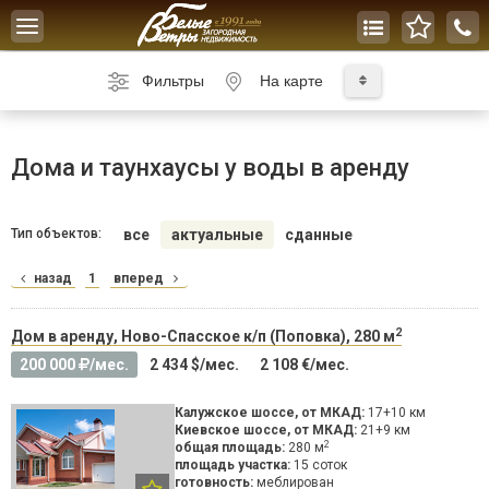
Toggle
navigation
Фильтры
На карте
Дома и таунхаусы у воды в аренду
Тип объектов:
все
актуальные
сданные
назад
1
вперед
2
Дом в аренду, Ново-Спасское к/п (Поповка), 280 м
200 000
/мес.
2 434 $/мес.
2 108 €/мес.
Калужское шоссе, от МКАД:
17+10 км
Киевское шоссе, от МКАД:
21+9 км
2
общая площадь:
280 м
площадь участка:
15 соток
готовность:
меблирован