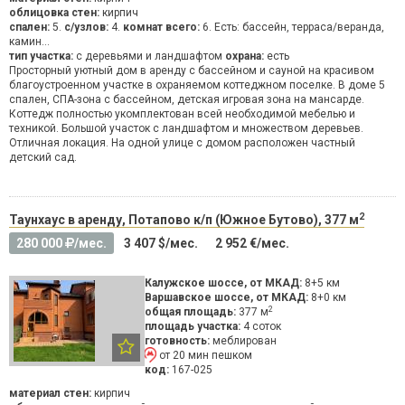
облицовка стен:
кирпич
спален:
5.
с/узлов:
4.
комнат всего:
6. Есть: бассейн, терраса/веранда,
камин...
тип участка:
с деревьями и ландшафтом
охрана:
есть
Просторный уютный дом в аренду с бассейном и сауной на красивом
благоустроенном участке в охраняемом коттеджном поселке. В доме 5
спален, СПА-зона с бассейном, детская игровая зона на мансарде.
Коттедж полностью укомплектован всей необходимой мебелью и
техникой. Большой участок с ландшафтом и множеством деревьев.
Отличная локация. На одной улице с домом расположен частный
детский сад.
2
Таунхаус в аренду, Потапово к/п (Южное Бутово), 377 м
280 000
/мес.
3 407 $/мес.
2 952 €/мес.
Калужское шоссе, от МКАД:
8+5 км
Варшавское шоссе, от МКАД:
8+0 км
2
общая площадь:
377 м
площадь участка:
4 соток
готовность:
меблирован
от 20 мин пешком
код:
167-025
материал стен:
кирпич