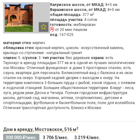
Калужское шоссе, от МКАД:
8+5 км
Варшавское шоссе, от МКАД:
8+0 км
2
общая площадь:
377 м
площадь участка:
4 соток
готовность:
меблирован
от 20 мин пешком
код:
167-025
материал стен:
кирпич
облицовка стен:
красный кирпич, цоколь - искусственный камень,
крыльцо со ступенями - натуральный гранит
спален:
5.
с/узлов:
3.
тип участка:
без деревьев
охрана:
есть
Таунхаус в аренду площадью 377 кв.м в одной из лучших экологических
зон Москвы. Отличный функционал: в доме 5 просторных спален, есть
сауна, квартира для персонала. Великолепный вид с балкона и из окон
спален на озеро. Хороший задний дворик с выходом к озеру. На
территории комплекса 3 больших пруда с рыбой, зоной отдыха, с пляжем
и лодочной станцией. Большие общественные территории. Вокруг - леса,
луга, рядом реки Десна и Чечера. Полная городская инфраструктура:
школы, детский сад, магазины, аптеки, спорткомплекс, детские и
спортплощадки, футбольное и баскетбольное поле, поле для волейбола.
Отличная транспортная доступность. Близко к Москве.
2
Дом в аренду, Мостовское, 516 м
300 000
/мес.
3 706 $/мес.
3 219 €/мес.