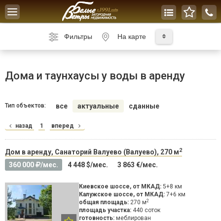
Toggle
navigation
Фильтры
На карте
Дома и таунхаусы у воды в аренду
Тип объектов:
все
актуальные
сданные
назад
1
вперед
2
Дом в аренду, Санаторий Валуево (Валуево), 270 м
360 000
/мес.
4 448 $/мес.
3 863 €/мес.
Киевское шоссе, от МКАД:
5+8 км
Калужское шоссе, от МКАД:
7+6 км
2
общая площадь:
270 м
площадь участка:
440 соток
готовность:
меблирован