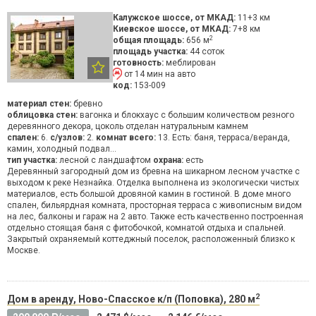
Калужское шоссе, от МКАД:
11+3 км
Киевское шоссе, от МКАД:
7+8 км
2
общая площадь:
656 м
площадь участка:
44 соток
готовность:
меблирован
от 14 мин на авто
код:
153-009
материал стен:
бревно
облицовка стен:
вагонка и блокхаус с большим количеством резного
деревянного декора, цоколь отделан натуральным камнем
спален:
6.
с/узлов:
2.
комнат всего:
13. Есть: баня, терраса/веранда,
камин, холодный подвал...
тип участка:
лесной с ландшафтом
охрана:
есть
Деревянный загородный дом из бревна на шикарном лесном участке с
выходом к реке Незнайка. Отделка выполнена из экологически чистых
материалов, есть большой дровяной камин в гостиной. В доме много
спален, бильярдная комната, просторная терраса с живописным видом
на лес, балконы и гараж на 2 авто. Также есть качественно построенная
отдельно стоящая баня с фитобочкой, комнатой отдыха и спальней.
Закрытый охраняемый коттеджный поселок, расположенный близко к
Москве.
2
Дом в аренду, Ново-Спасское к/п (Поповка), 280 м