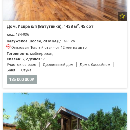
2
Дом, Искра к/п (Ватутинки), 1438 м
, 45 сот
код:
134-936
Калужское шоссе, от МКАД:
16+1 км
Ольховая, Теплый стан - от 12 мин на авто
Готовность:
меблирован,
спален:
7,
с/узлов:
7
Участок с лесом
Деревянный дом
Дом с бассейном
Баня
Cауна
185 000 000