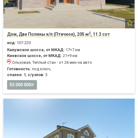
2
Дом, Две Поляны к/п (Птичное), 205 м
, 11.3 сот
код:
107-220
Калужское шоссе, от МКАД:
17+7 км
Киевское шоссе, от МКАД:
21+9 км
Ольховая, Теплый стан - от 26 мин на авто
Готовность:
под ключ,
спален:
5,
с/узлов:
3
53 000 000