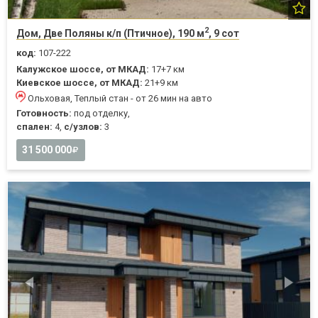
2
Дом, Две Поляны к/п (Птичное), 190 м
, 9 сот
код:
107-222
Калужское шоссе, от МКАД:
17+7 км
Киевское шоссе, от МКАД:
21+9 км
Ольховая, Теплый стан - от 26 мин на авто
Готовность:
под отделку,
спален:
4,
с/узлов:
3
31 500 000