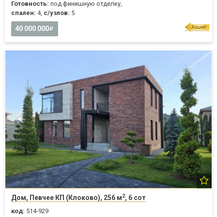
Готовность:
под финишную отделку,
спален:
4,
с/узлов:
5
40 000 000
2
Дом, Певчее КП (Клоково), 256 м
, 6 сот
код:
514-929