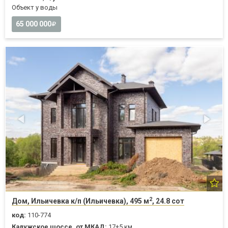
Объект у воды
65 000 000
2
Дом, Ильичевка к/п (Ильичевка), 495 м
, 24.8 сот
код:
110-774
Калужское шоссе, от МКАД:
17+5 км