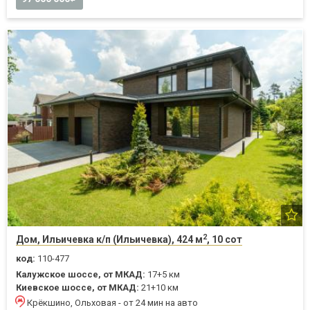
2
Дом, Ильичевка к/п (Ильичевка), 424 м
, 10 сот
код:
110-477
Калужское шоссе, от МКАД:
17+5 км
Киевское шоссе, от МКАД:
21+10 км
Крёкшино, Ольховая - от 24 мин на авто