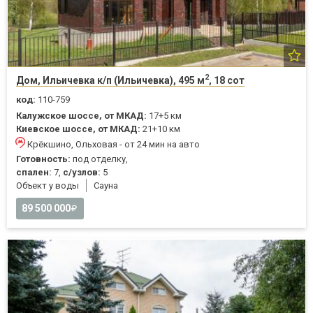
2
Дом, Ильичевка к/п (Ильичевка), 495 м
, 18 сот
код:
110-759
Калужское шоссе, от МКАД:
17+5 км
Киевское шоссе, от МКАД:
21+10 км
Крёкшино, Ольховая - от 24 мин на авто
Готовность:
под отделку,
спален:
7,
с/узлов:
5
Объект у воды
Cауна
89 500 000