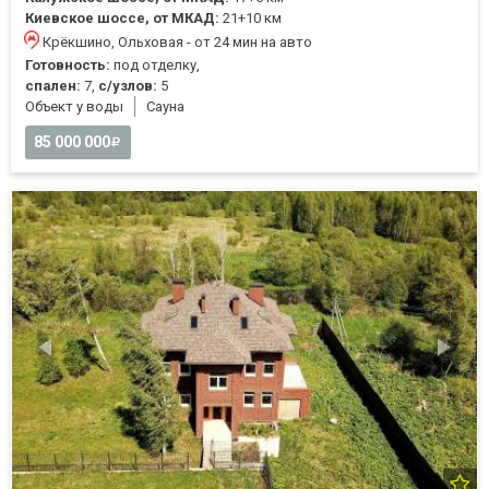
Киевское шоссе, от МКАД:
21+10 км
Крёкшино, Ольховая - от 24 мин на авто
Готовность:
под отделку,
спален:
7,
с/узлов:
5
Объект у воды
Cауна
85 000 000