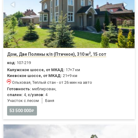
2
Дом, Две Поляны к/п (Птичное), 310 м
, 15 сот
код:
107-219
Калужское шоссе, от МКАД:
17+7 км
Киевское шоссе, от МКАД:
21+9 км
Ольховая, Теплый стан - от 26 мин на авто
Готовность:
меблирован,
спален:
4,
с/узлов:
4
Участок с лесом
Баня
53 500 000