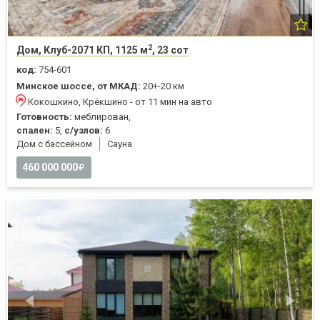
2
Дом, Клуб-2071 КП, 1125 м
, 23 сот
код:
754-601
Минское шоссе, от МКАД:
20+-20 км
Кокошкино, Крёкшино - от 11 мин на авто
Готовность:
меблирован,
спален:
5,
с/узлов:
6
Дом с бассейном
Cауна
460 000 000