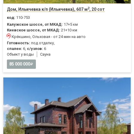
2
Дом, Ильичевка к/п (Ильичевка), 607 м
, 20 сот
код:
110-753
Калужское шоссе, от МКАД:
17+5 км
Киевское шоссе, от МКАД:
21+10 км
Крёкшино, Ольховая - от 24 мин на авто
Готовность:
под отделку,
спален:
6,
с/узлов:
6
Объект у воды
Cауна
85 000 000