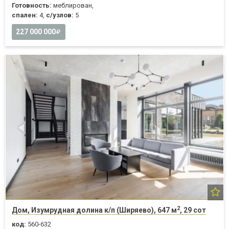
Готовность:
меблирован,
спален:
4,
с/узлов:
5
227 000 000
2
Дом, Изумрудная долина к/п (Ширяево), 647 м
, 29 сот
код:
560-632