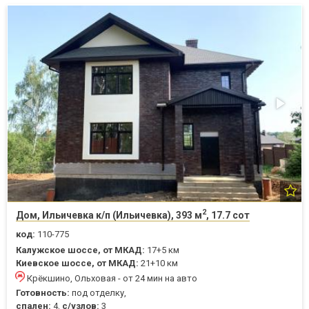
2
Дом, Ильичевка к/п (Ильичевка), 393 м
, 17.7 сот
код:
110-775
Калужское шоссе, от МКАД:
17+5 км
Киевское шоссе, от МКАД:
21+10 км
Крёкшино, Ольховая - от 24 мин на авто
Готовность:
под отделку,
спален:
4,
с/узлов:
3