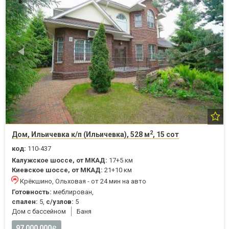
2
Дом, Ильичевка к/п (Ильичевка), 528 м
, 15 сот
код:
110-437
Калужское шоссе, от МКАД:
17+5 км
Киевское шоссе, от МКАД:
21+10 км
Крёкшино, Ольховая - от 24 мин на авто
Готовность:
меблирован,
спален:
5,
с/узлов:
5
Дом с бассейном
Баня
97 000 000