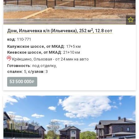
2
Дом, Ильичевка к/п (Ильичевка), 252 м
, 12.8 сот
код:
110-771
Калужское шоссе, от МКАД:
17+5 км
Киевское шоссе, от МКАД:
21+10 км
Крёкшино, Ольховая - от 24 мин на авто
Готовность:
под отделку,
спален:
5,
с/узлов:
3
53 500 000