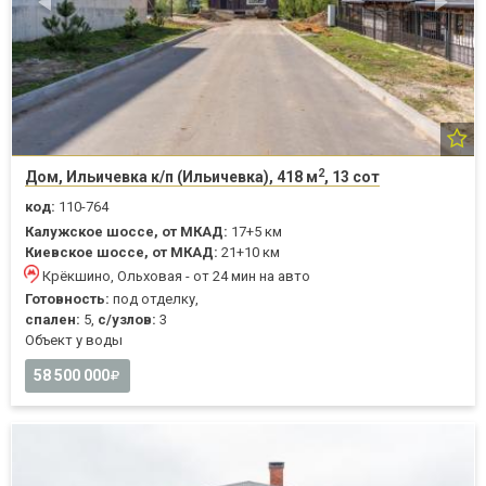
2
Дом, Ильичевка к/п (Ильичевка), 418 м
, 13 сот
код:
110-764
Калужское шоссе, от МКАД:
17+5 км
Киевское шоссе, от МКАД:
21+10 км
Крёкшино, Ольховая - от 24 мин на авто
Готовность:
под отделку,
спален:
5,
с/узлов:
3
Объект у воды
58 500 000