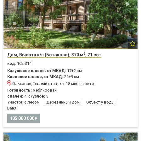
2
Дом, Высота к/п (Ботаково), 370 м
, 21 сот
код:
162-314
Калужское шоссе, от МКАД:
17+2 км
Киевское шоссе, от МКАД:
21+9 км
Ольховая, Теплый стан - от 18 мин на авто
Готовность:
меблирован,
спален:
4,
с/узлов:
3
Участок с лесом
Деревянный дом
Объект у воды
Баня
105 000 000