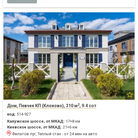
2
Дом, Певчее КП (Клоково), 310 м
, 9.4 сот
код:
514-927
Калужское шоссе, от МКАД:
17+8 км
Киевское шоссе, от МКАД:
21+6 км
Филатов луг, Теплый стан - от 24 мин на авто