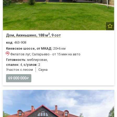
2
Дом, Акиньшино, 188 м
, 9 сот
код:
463-908
Киевское шоссе, от МКАД:
20+6 км
Филатов луг, Саларьево - от 15 мин на авто
Готовность:
меблирован,
спален:
4,
с/узлов:
2
Участок с лесом
Cауна
69 000 000