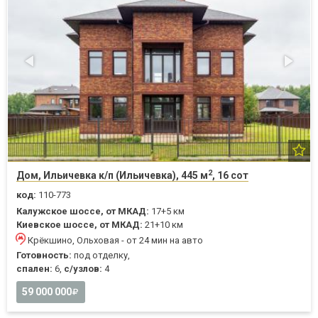
2
Дом, Ильичевка к/п (Ильичевка), 445 м
, 16 сот
код:
110-773
Калужское шоссе, от МКАД:
17+5 км
Киевское шоссе, от МКАД:
21+10 км
Крёкшино, Ольховая - от 24 мин на авто
Готовность:
под отделку,
спален:
6,
с/узлов:
4
59 000 000