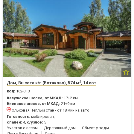
2
Дом, Высота к/п (Ботаково), 574 м
, 14 сот
код:
162-313
Калужское шоссе, от МКАД:
17+2 км
Киевское шоссе, от МКАД:
21+9 км
Ольховая, Теплый стан - от 18 мин на авто
Готовность:
меблирован,
спален:
4,
с/узлов:
5
Участок с лесом
Деревянный дом
Объект у воды
Дом с бассейном
Cауна