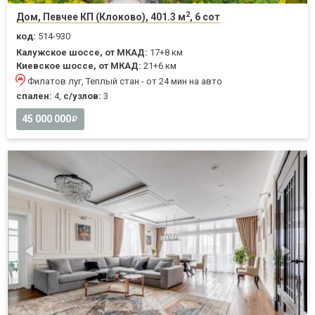
2
Дом, Певчее КП (Клоково), 401.3 м
, 6 сот
код:
514-930
Калужское шоссе, от МКАД:
17+8 км
Киевское шоссе, от МКАД:
21+6 км
Филатов луг, Теплый стан - от 24 мин на авто
спален:
4,
с/узлов:
3
45 000 000