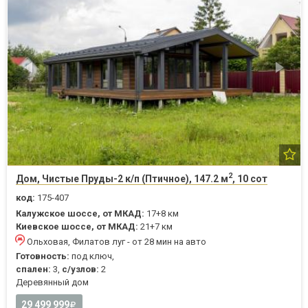
2
Дом, Чистые Пруды-2 к/п (Птичное), 147.2 м
, 10 сот
код:
175-407
Калужское шоссе, от МКАД:
17+8 км
Киевское шоссе, от МКАД:
21+7 км
Ольховая, Филатов луг - от 28 мин на авто
Готовность:
под ключ,
спален:
3,
с/узлов:
2
Деревянный дом
29 499 999