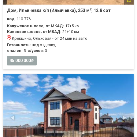
2
Дом, Ильичевка к/п (Ильичевка), 253 м
, 12.8 сот
код:
110-776
Калужское шоссе, от МКАД:
17+5 км
Киевское шоссе, от МКАД:
21+10 км
Крёкшино, Ольховая - от 24 мин на авто
Готовность:
под отделку,
спален:
5,
с/узлов:
3
45 000 000