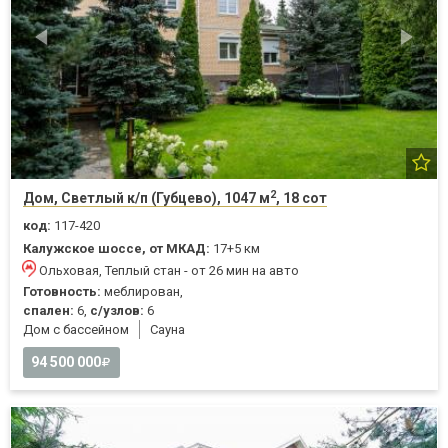
2
Дом, Светлый к/п (Губцево), 1047 м
, 18 сот
код:
117-420
Калужское шоссе, от МКАД:
17+5 км
Ольховая, Теплый стан - от 26 мин на авто
Готовность:
меблирован,
спален:
6,
с/узлов:
6
Дом с бассейном
Cауна
94 500 000