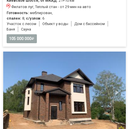
Киевское шоссе, от МКАД:
21+10 км
Филатов луг, Теплый стан - от 29 мин на авто
Готовность:
меблирован,
спален:
8,
с/узлов:
6
Участок с лесом
Объект у воды
Дом с бассейном
Баня
Cауна
105 000 000