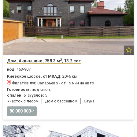
2
Дом, Акиньшино, 758.3 м
, 13.2 сот
код:
463-907
Киевское шоссе, от МКАД:
20+6 км
Филатов луг, Саларьево - от 15 мин на авто
Готовность:
под ключ,
спален:
6,
с/узлов:
5
Участок с лесом
Дом с бассейном
Cауна
80 000 000