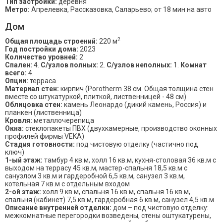
Тип застройки:
деревня
Метро:
Апрелевка, Рассказовка, Саларьево; от 18 мин на авто
Дом
2
Общая площадь строений:
220 м
Год постройки дома:
2023
Количество уровней:
2
Спален:
4.
С/узлов полных:
2.
С/узлов неполных:
1.
Комнат
всего:
4.
Опции:
терраса.
Материал стен:
кирпич (Porotherm 38 см. Общая толщина стен
вместе со штукатуркой, плиткой, лиственницей - 48 см)
Облицовка стен:
камень Леонардо (дикий камень, Россия) и
планкен (лиственница)
Кровля:
металлочерепица
Окна:
стеклопакеты ПВХ (двухкамерные, производство оконных
профилей фирмы VEKA)
Стадия готовности:
под чистовую отделку (частично под
ключ)
1-ый этаж:
тамбур 4 кв.м, холл 16 кв.м, кухня-столовая 36 кв.м с
выходом на террасу 45 кв.м, мастер-спальня 18,5 кв.м с
санузлом 3 кв.м и гардеробной 6,5 кв.м, санузел 3 кв.м,
котельная 7 кв.м с отдельным входом
2-ой этаж:
холл 9 кв.м, спальня 16 кв.м, спальня 16 кв.м,
спальня (кабинет) 7,5 кв.м, гардеробная 6 кв.м, санузел 4,5 кв.м
Описание внутренней отделки:
дом – под чистовую отделку:
межкомнатные перегородки возведены, стены оштукатурены,