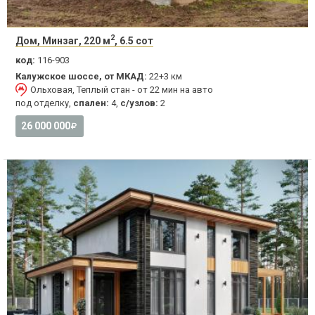
2
Дом, Минзаг, 220 м
, 6.5 сот
код:
116-903
Калужское шоссе, от МКАД:
22+3 км
Ольховая, Теплый стан - от 22 мин на авто
под отделку,
спален:
4,
с/узлов:
2
26 000 000