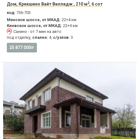
2
Дом, Крекшино Вайт Вилладж , 210 м
, 6 сот
код:
736-703
Минское шоссе, от МКАД:
22+4 км
Киевское шоссе, от МКАД:
22+4 км
Санино - от 7 мин на авто
под отделку,
спален:
4,
с/узлов:
3
25 877 000