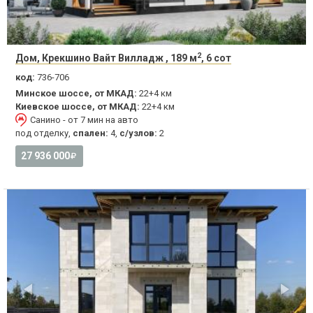
2
Дом, Крекшино Вайт Вилладж , 189 м
, 6 сот
код:
736-706
Минское шоссе, от МКАД:
22+4 км
Киевское шоссе, от МКАД:
22+4 км
Санино - от 7 мин на авто
под отделку,
спален:
4,
с/узлов:
2
27 936 000