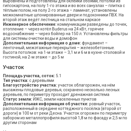
выровнены и подготовлены для оклейки обоями, потолки из
гипсокартона, на полу 1-го этажа и во всех санузлах – плитка с
тёплым полом, на полу 2-го этажа – ламинат, установлены
межкомнатные шпонированные двери и подоконники ПВХ. На
второй этаж ведёт лестница на стальном каркасе
Инженерное обеспечение:
коммуникации разведены до точек,
отопление – через котёл Buderus на 24 кВт, горячее
водоснабжение – через бойлер на 150 л. Установлены фильтры
для системы очистки воды и домофон
Дополнительная информация о доме:
фундамент –
ленточный, межэтажные перекрытия – железобетонные.
Высота потолков: на 1-м этаже – 3,1 м и 6 м в кухне-столовой и
гостиной, на 2-м этаже – до 5 м
Участок
Площадь участка, соток:
5.1
Тип участка:
с деревьями
Благоустройство участка:
участок облагорожен, на нём
высажены плодовые деревья, сохранено несколько лесных
деревьев, по периметру проходит дренажная система
Статус земли:
ИЖС, земли населенных пунктов
Дополнительная информация об участке:
ровный участок,
расположенный в середине коттеджного посёлка (второй от
дороги) в 100 м от реки Десна. Участок огорожен по периметру
забором из металлопрофиля высотой 1,8 м по фасаду и 2,5 м по
другим сторонам