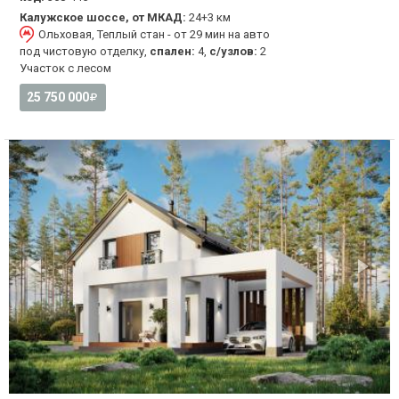
Калужское шоссе, от МКАД:
24+3 км
Ольховая, Теплый стан - от 29 мин на авто
под чистовую отделку,
спален:
4,
с/узлов:
2
Участок с лесом
25 750 000