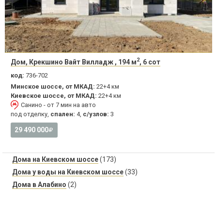
2
Дом, Крекшино Вайт Вилладж , 194 м
, 6 сот
код:
736-702
Минское шоссе, от МКАД:
22+4 км
Киевское шоссе, от МКАД:
22+4 км
Санино - от 7 мин на авто
под отделку,
спален:
4,
с/узлов:
3
29 490 000
Дома на Киевском шоссе
(173)
Дома у воды на Киевском шоссе
(33)
Дома в Алабино
(2)