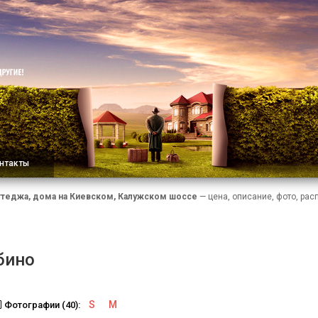
нтакты
ттеджа, дома на Киевском, Калужском шоссе
— цена, описание, фото, рас
бино
S
M
Фотографии (40):