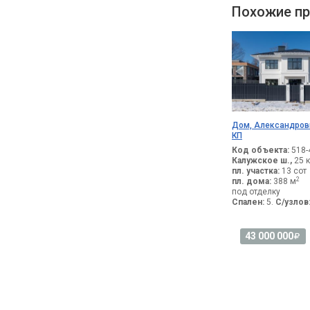
Похожие пр
Дом, Александров
КП
Код объекта:
518-
Калужское ш.,
25 к
пл. участка:
13 сот
2
пл. дома:
388 м
под отделку
Спален:
5.
С/узлов
43 000 000