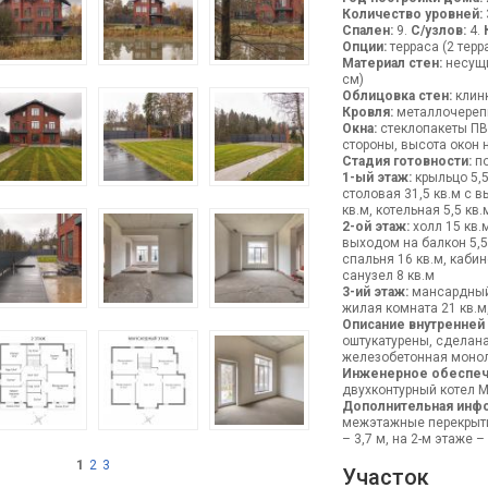
Количество уровней:
Спален:
9.
С/узлов:
4.
Опции:
терраса (2 терр
Материал стен:
несущи
см)
Облицовка стен:
клинк
Кровля:
металлочерепи
Окна:
стеклопакеты ПВХ
стороны, высота окон на
Стадия готовности:
по
1-ый этаж:
крыльцо 5,5 
столовая 31,5 кв.м с в
кв.м, котельная 5,5 кв.
2-ой этаж:
холл 15 кв.м
выходом на балкон 5,5 
спальня 16 кв.м, кабин
санузел 8 кв.м
3-ий этаж:
мансардный 
жилая комната 21 кв.м
Описание внутренней
оштукатурены, сделана
железобетонная монол
Инженерное обеспеч
двухконтурный котел M
Дополнительная инф
межэтажные перекрыти
– 3,7 м, на 2-м этаже 
1
2
3
Участок