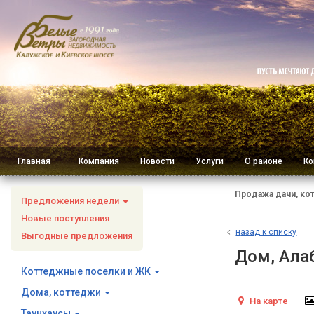
Главная
Компания
Новости
Услуги
О районе
Ко
Продажа дачи, ко
Предложения недели
Новые поступления
н
азад к списку
Выгодные предложения
Дом, Ала
Коттеджные поселки и ЖК
Дома, коттеджи
На карте
Таунхаусы