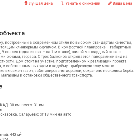
Лучшая цена
Узнать о снижении
Ваша цена
 объекта
ку, построенный в современном стиле по высоким стандартам качества,
тоящим клинкерным кирпичом. В комфортной планировке – габаритные
, 9 спален (одна из них – на 1-м этаже), жилой мансардный этаж с
и окнами, терраса. С трёх балконов открывается панорамный вид на
стности. Дом стоит на участке, подготовленном к реализации проекта
, с собственным выходом к водоёму: прибрежную зону можно
тке высажен газон, забетонированы дорожки, сохранено несколько берёз.
 магазины и остановки общественного транспорта.
е
МКАД: 30 км, всего: 31 км
я
сказовка, Саларьево; от 18 мин на авто
2
ний:
443 м
2024