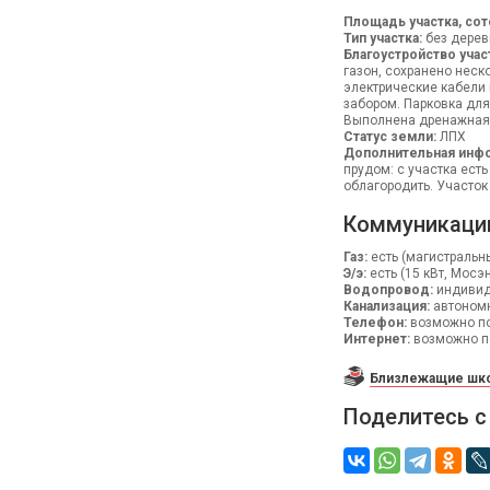
Площадь участка, сот
Тип участка:
без дерев
Благоустройство учас
газон, сохранено неск
электрические кабели
забором. Парковка для
Выполнена дренажная 
Статус земли:
ЛПХ
Дополнительная инфо
прудом: с участка ест
облагородить. Участо
Коммуникаци
Газ:
есть (магистральн
Э/э:
есть (15 кВт, Мосэ
Водопровод:
индивид.
Канализация:
автономн
Телефон:
возможно п
Интернет:
возможно п
Близлежащие шко
Поделитесь с