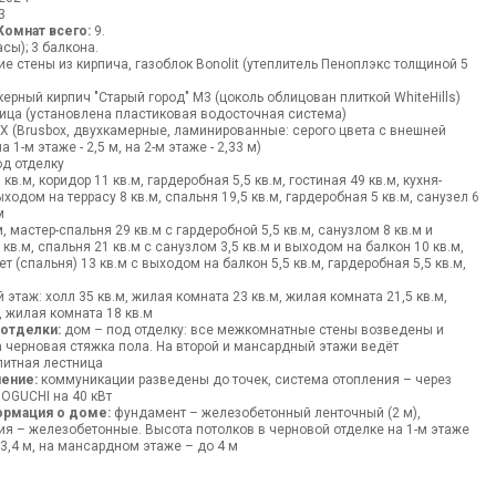
3
Комнат всего:
9.
асы); 3 балкона.
е стены из кирпича, газоблок Bonolit (утеплитель Пеноплэкс толщиной 5
ерный кирпич "Старый город" М3 (цоколь облицован плиткой WhiteHills)
ца (установлена пластиковая водосточная система)
 (Brusbox, двухкамерные, ламинированные: серого цвета с внешней
 1-м этаже - 2,5 м, на 2-м этаже - 2,33 м)
д отделку
кв.м, коридор 11 кв.м, гардеробная 5,5 кв.м, гостиная 49 кв.м, кухня-
ыходом на террасу 8 кв.м, спальня 19,5 кв.м, гардеробная 5 кв.м, санузел 6
м
, мастер-спальня 29 кв.м с гардеробной 5,5 кв.м, санузлом 8 кв.м и
кв.м, спальня 21 кв.м с санузлом 3,5 кв.м и выходом на балкон 10 кв.м,
ет (спальня) 13 кв.м с выходом на балкон 5,5 кв.м, гардеробная 5,5 кв.м,
этаж: холл 35 кв.м, жилая комната 23 кв.м, жилая комната 21,5 кв.м,
, жилая комната 18 кв.м
 отделки:
дом – под отделку: все межкомнатные стены возведены и
 черновая стяжка пола. На второй и мансардный этажи ведёт
итная лестница
ение:
коммуникации разведены до точек, система отопления – через
OGUCHI на 40 кВт
ормация о доме:
фундамент – железобетонный ленточный (2 м),
я – железобетонные. Высота потолков в черновой отделке на 1-м этаже
– 3,4 м, на мансардном этаже – до 4 м