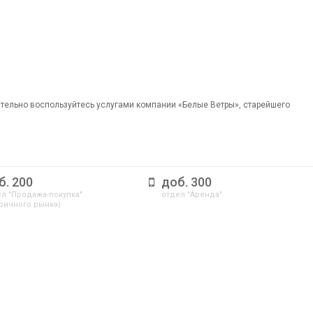
ательно воспользуйтесь услугами компании «Белые Ветры», старейшего
б. 200
доб. 300
л "Продажа-покупка"
отдел "Аренда"
ричного рынка)