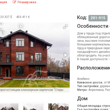
ация
Планировка
Код:
523 327 $
453 411 €
201-915
Особенности
Дом у пруда под отдел
облицованный дорогос
окна, высокие пололки
большими вертикальным
пруд и природные окре
ландшафтного дизайна
облагородить. На учас
В пешей доступности –
Расположени
Алабино
Киевское шоссе
, от 
Тип застройки:
деревн
Дом облицован дорогостоящим клинкерным кирпичом "Старый город" М3
Метро:
Апрелевка, Рас
Дом
Общая площадь строе
Год постройки дома: