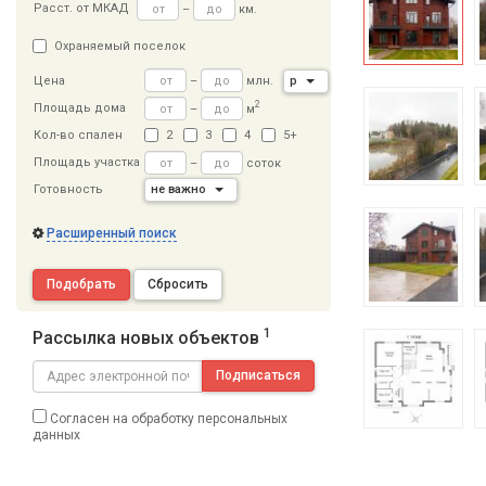
Расст
.
от МКАД
–
км.
Охраняемый поселок
–
млн.
р
Цена
2
Площадь дома
–
м
Кол-во спален
2
3
4
5+
Площадь участка
–
соток
Готовность
не важно
Расширенный поиск
Подобрать
Сбросить
1
Рассылка новых объектов
Подписаться
Согласен на обработку персональных
данных