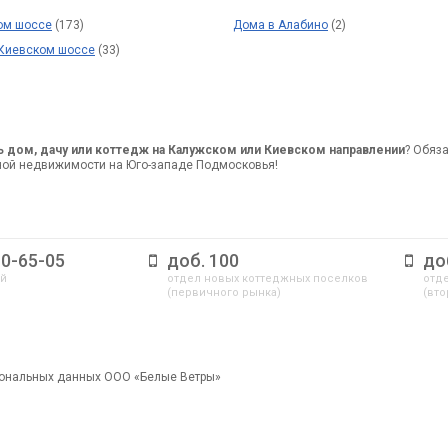
ом шоссе
(173)
Дома в Алабино
(2)
 Киевском шоссе
(33)
ь дом, дачу или коттедж на Калужском или Киевском направлении
? Обяз
ной недвижимости на Юго-западе Подмосковья!
10-65-05
доб. 100
до
ый
отдел новых коттеджных поселков
отде
(первичного рынка)
(вто
сональных данных ООО «Белые Ветры»