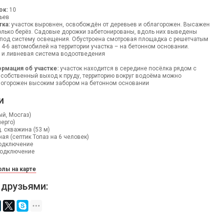
ок:
10
ьев
тка:
участок выровнен, освобождён от деревьев и облагорожен. Высажен
олько берёз. Садовые дорожки забетонированы, вдоль них выведены
 под систему освещения. Обустроена смотровая площадка с решетчатым
 4-6 автомобилей на территории участка – на бетонном основании.
и ливневая система водоотведения
рмация об участке:
участок находится в середине посёлка рядом с
ь собственный выход к пруду, территорию вокруг водоёма можно
к огорожен высоким забором на бетонном основании
и
ый, Мосгаз)
нерго)
 скважина (53 м)
ая (септик Топаз на 6 человек)
одключение
одключение
лы на карте
 друзьями: