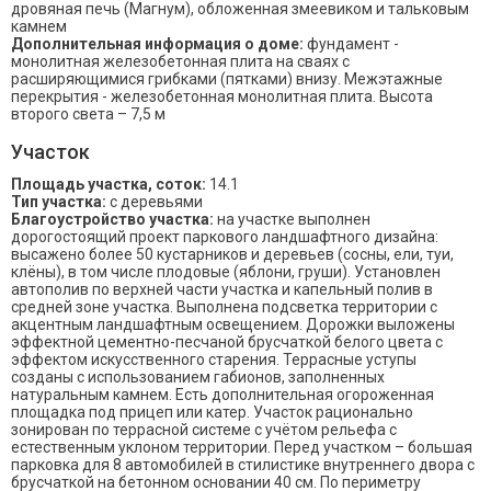
дровяная печь (Магнум), обложенная змеевиком и тальковым
камнем
Дополнительная информация о доме:
фундамент -
монолитная железобетонная плита на сваях с
расширяющимися грибками (пятками) внизу. Межэтажные
перекрытия - железобетонная монолитная плита. Высота
второго света – 7,5 м
Участок
Площадь участка, соток:
14.1
Тип участка:
с деревьями
Благоустройство участка:
на участке выполнен
дорогостоящий проект паркового ландшафтного дизайна:
высажено более 50 кустарников и деревьев (сосны, ели, туи,
клёны), в том числе плодовые (яблони, груши). Установлен
автополив по верхней части участка и капельный полив в
средней зоне участка. Выполнена подсветка территории с
акцентным ландшафтным освещением. Дорожки выложены
эффектной цементно-песчаной брусчаткой белого цвета с
эффектом искусственного старения. Террасные уступы
созданы с использованием габионов, заполненных
натуральным камнем. Есть дополнительная огороженная
площадка под прицеп или катер. Участок рационально
зонирован по террасной системе с учётом рельефа с
естественным уклоном территории. Перед участком – большая
парковка для 8 автомобилей в стилистике внутреннего двора с
брусчаткой на бетонном основании 40 см. По периметру