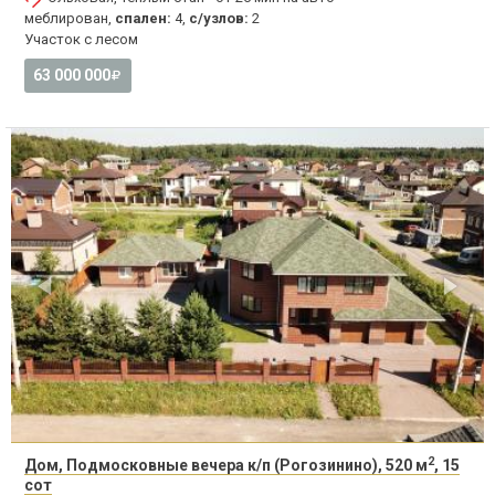
меблирован,
спален:
4,
с/узлов:
2
Участок с лесом
63 000 000
2
Дом, Подмосковные вечера к/п (Рогозинино), 520 м
, 15
сот