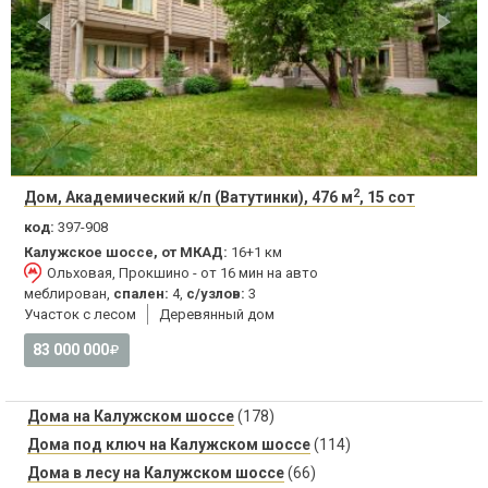
2
Дом, Академический к/п (Ватутинки), 476 м
, 15 сот
код:
397-908
Калужское шоссе, от МКАД:
16+1 км
Ольховая, Прокшино - от 16 мин на авто
меблирован,
спален:
4,
с/узлов:
3
Участок с лесом
Деревянный дом
83 000 000
Дома на Калужском шоссе
(178)
Дома под ключ на Калужском шоссе
(114)
Дома в лесу на Калужском шоссе
(66)