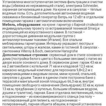
Установлена многоступенчатая система фильтрации и очистки
воды (обвязка из нержавеющей стали), электрика Schneider,
охранная сигнализация в доме. На кухне и в санузлах – тёплые
водяные полы. Есть дополнительная автономная водяная
скважина и бензиновый генератор Вепрь на 12 кВт в отдельном
помещении гаража с автоматическим включением
Мебель, оборудование:
на кухне: гарнитур с барной стойкой по
индивидуальному проекту со встраиваемой техникой Smeg и
столешницей из искусственного камня. В гостиной –
дорогостоящая диванная модульная группа с
антиаллергенными тканями (Италия). Все спальни
меблированы гарнитурами. Интерьер украшают люстры и
светильники, шторы и жалюзи, камин в гостиной. В санузлах -
сантехника Villeroy & Boch, смесители Hansgrohe
Дополнительные строения:
сервисный дом в стиле основного
дома (постройка белого цвета с большими свесами) с патио во
дворе возле основного дома. В сервисном доме: гараж 43 кв.м
на 2 автомобиля с котельной 71 кв.м и кладовой 12,5 кв.м;
каркасно-модульный комплекс для персонала 9,8×2,2 м с
коммуникациями и видовым окном, мини-кухней, спальней,
санузлом с душем. Также в едином стиле построена баня с
террасой и мангальной зоной площадью 66,3 кв.м, внутри:
помещение свободного назначения (бильярдная) 32 кв.м, кухня
13 кв.м, предбанник (с купелью, большим обливным ведром,
душем и туалетом), парная. Баня отделана лиственницей, полы
и подоконники – из южноамериканского сланца (на полу –
неполированный для пилинга, на подоконниках –
полированный), парная обшита абашем, в парной установлена