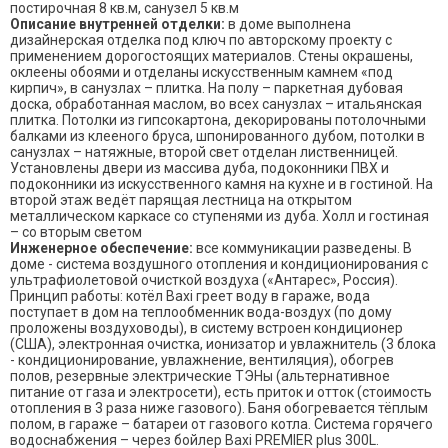
постирочная 8 кв.м, санузел 5 кв.м
Описание внутренней отделки:
в доме выполнена
дизайнерская отделка под ключ по авторскому проекту с
применением дорогостоящих материалов. Стены окрашены,
оклеены обоями и отделаны искусственным камнем «под
кирпич», в санузлах – плитка. На полу – паркетная дубовая
доска, обработанная маслом, во всех санузлах – итальянская
плитка. Потолки из гипсокартона, декорированы потолочными
балками из клееного бруса, шпонированного дубом, потолки в
санузлах – натяжные, второй свет отделан лиственницей.
Установлены двери из массива дуба, подоконники ПВХ и
подоконники из искусственного камня на кухне и в гостиной. На
второй этаж ведёт парящая лестница на открытом
металлическом каркасе со ступенями из дуба. Холл и гостиная
– со вторым светом
Инженерное обеспечение:
все коммуникации разведены. В
доме - система воздушного отопления и кондиционирования с
ультрафиолетовой очисткой воздуха («Антарес», Россия).
Принцип работы: котёл Baxi греет воду в гараже, вода
поступает в дом на теплообменник вода-воздух (по дому
проложены воздуховоды), в систему встроен кондиционер
(США), электронная очистка, ионизатор и увлажнитель (3 блока
- кондиционирование, увлажнение, вентиляция), обогрев
полов, резервные электрические ТЭНы (альтернативное
питание от газа и электросети), есть приток и отток (стоимость
отопления в 3 раза ниже газового). Баня обогревается тёплым
полом, в гараже – батареи от газового котла. Система горячего
водоснабжения – через бойлер Baxi PREMIER plus 300L.