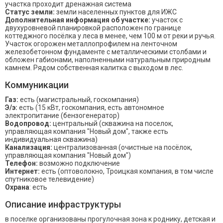
участка проходит дренажная система
Статус земли:
земли населенных пунктов для ИЖС
Дополнительная информация об участке:
участок с
двухуровневой планировкой расположен по границе
коттеджного посёлка у леса в менее, чем 100 м от реки и ручья.
Участок огорожен металлопрофилем на ленточном
железобетонном фундаменте с металлическими столбами и
обложен габионами, наполненными натуральным природным
камнем. Рядом собственная калитка с выходом в лес.
Коммуникации
Газ:
есть (магистральный, госкомпания)
Э/э:
есть (15 кВт, госкомпания, есть автономное
электропитание (бензогенератор)
Водопровод:
центральный (скважина на поселок,
управляющая компания "Новый дом", также есть
индивидуальная скважина)
Канализация:
централизованная (очистные на посёлок,
управляющая компания "Новый дом")
Телефон:
возможно подключение
Интернет:
есть (оптоволокно, Троицкая компания, в том числе
спутниковое телевидение)
Охрана
: есть
Описание инфраструктуры
в поселке организованы прогулочная зона к роднику, детская и