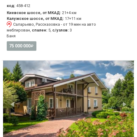
код:
458-412
Киевское шоссе, от МКАД:
21+4 км
Калужское шоссе, от МКАД:
17+11 км
Саларьево, Рассказовка - от 19 мин на авто
меблирован,
спален:
5,
с/узлов:
3
Баня
75 000 000