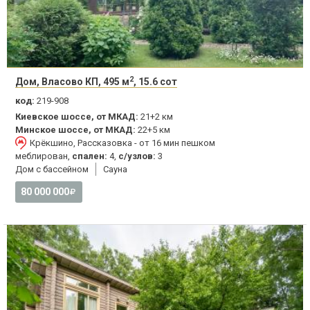
2
Дом, Власово КП, 495 м
, 15.6 сот
код:
219-908
Киевское шоссе, от МКАД:
21+2 км
Минское шоссе, от МКАД:
22+5 км
Крёкшино, Рассказовка - от 16 мин пешком
меблирован,
спален:
4,
с/узлов:
3
Дом с бассейном
Сауна
80 000 000