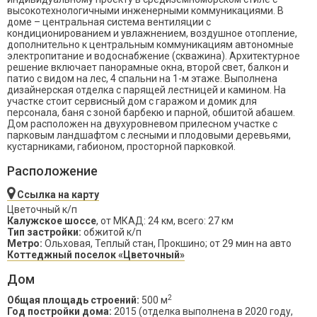
высокотехнологичными инженерными коммуникациями. В
доме – центральная система вентиляции с
кондиционированием и увлажнением, воздушное отопление,
дополнительно к центральным коммуникациям автономные
электропитание и водоснабжение (скважина). Архитектурное
решение включает панорамные окна, второй свет, балкон и
патио с видом на лес, 4 спальни на 1-м этаже. Выполнена
дизайнерская отделка с парящей лестницей и камином. На
участке стоит сервисный дом с гаражом и домик для
персонала, баня с зоной барбекю и парной, обшитой абашем.
Дом расположен на двухуровневом прилесном участке с
парковым ландшафтом с лесными и плодовыми деревьями,
кустарниками, габионом, просторной парковкой.
Расположение
Ссылка на карту
Цветочный к/п
Калужское шоссе
, от МКАД: 24 км, всего: 27 км
Тип застройки:
обжитой к/п
Метро:
Ольховая, Теплый стан, Прокшино; от 29 мин на авто
Коттеджный поселок «Цветочный»
Дом
2
Общая площадь строений:
500 м
Год постройки дома:
2015 (отделка выполнена в 2020 году,