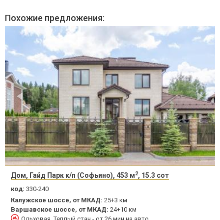
Похожие предложения:
2
Дом, Гайд Парк к/п (Софьино), 453 м
, 15.3 сот
код:
330-240
Калужское шоссе, от МКАД:
25+3 км
Варшавское шоссе, от МКАД:
24+10 км
Ольховая, Теплый стан - от 26 мин на авто