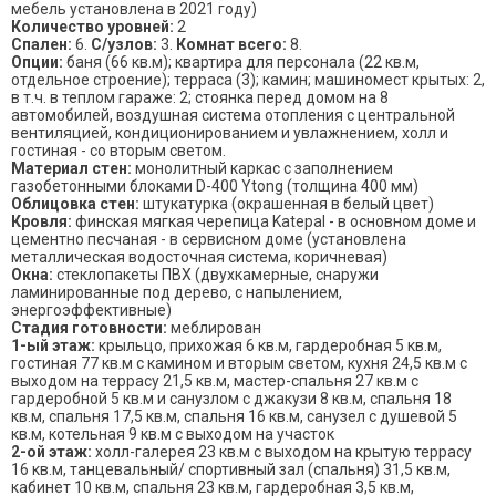
мебель установлена в 2021 году)
Количество уровней:
2
Спален:
6.
С/узлов:
3.
Комнат всего:
8.
Опции:
баня (66 кв.м); квартира для персонала (22 кв.м,
отдельное строение); терраса (3); камин; машиномест крытых: 2,
в т.ч. в теплом гараже: 2; стоянка перед домом на 8
автомобилей, воздушная система отопления с центральной
вентиляцией, кондиционированием и увлажнением, холл и
гостиная - со вторым светом.
Материал стен:
монолитный каркас с заполнением
газобетонными блоками D-400 Ytong (толщина 400 мм)
Облицовка стен:
штукатурка (окрашенная в белый цвет)
Кровля:
финская мягкая черепица Katepal - в основном доме и
цементно песчаная - в сервисном доме (установлена
металлическая водосточная система, коричневая)
Окна:
стеклопакеты ПВХ (двухкамерные, снаружи
ламинированные под дерево, с напылением,
энергоэффективные)
Стадия готовности:
меблирован
1-ый этаж:
крыльцо, прихожая 6 кв.м, гардеробная 5 кв.м,
гостиная 77 кв.м с камином и вторым светом, кухня 24,5 кв.м с
выходом на террасу 21,5 кв.м, мастер-спальня 27 кв.м с
гардеробной 5 кв.м и санузлом с джакузи 8 кв.м, спальня 18
кв.м, спальня 17,5 кв.м, спальня 16 кв.м, санузел с душевой 5
кв.м, котельная 9 кв.м с выходом на участок
2-ой этаж:
холл-галерея 23 кв.м с выходом на крытую террасу
16 кв.м, танцевальный/ спортивный зал (спальня) 31,5 кв.м,
кабинет 10 кв.м, спальня 23 кв.м, гардеробная 3,5 кв.м,