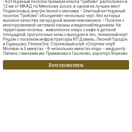
• Коттеджный поселок премиум класса "Грибово" расположен в
12 км от МКАД по Минскому шоссе, в одном из лучших мест
Подмосковья, внутри лесного массива. • Элитный коттеджный
поселок “Грибово” объединяет несколько черт, без которых
высокое качество загородной жизни невозможно. • Поселок с
многоуровневой системой охраны и видеонаблюдением. На
территории поселка - живописное озеро с кафе и детской
площадкой, прогулочные зоны с выходом в лес, теннисный корт.
Рядом с поселком инфраструктуры КП Довиль, Лесной Городок
и Одинцово, FitnessOne. Стрелковый клуб «Спортинг клуб
Москва» в 5 минутах. • В нескольких минутах езды – медцентр
Лапино, гимназии им. Примакова и Сколково, аэропорт Внуково.
Хочу посмотреть