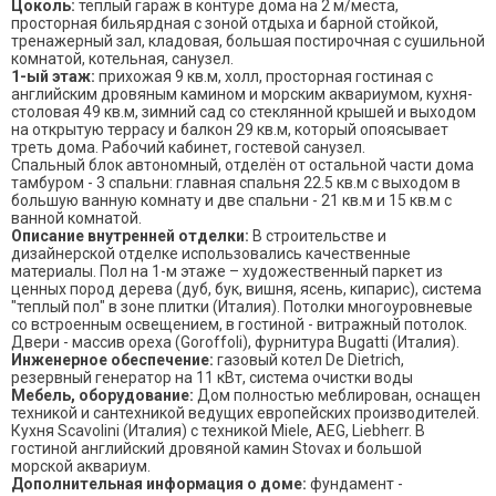
Цоколь:
теплый гараж в контуре дома на 2 м/места,
просторная бильярдная с зоной отдыха и барной стойкой,
тренажерный зал, кладовая, большая постирочная с сушильной
комнатой, котельная, санузел.
1-ый этаж:
прихожая 9 кв.м, холл, просторная гостиная с
английским дровяным камином и морским аквариумом, кухня-
столовая 49 кв.м, зимний сад со стеклянной крышей и выходом
на открытую террасу и балкон 29 кв.м, который опоясывает
треть дома. Рабочий кабинет, гостевой санузел.
Спальный блок автономный, отделён от остальной части дома
тамбуром - 3 спальни: главная спальня 22.5 кв.м с выходом в
большую ванную комнату и две спальни - 21 кв.м и 15 кв.м с
ванной комнатой.
Описание внутренней отделки:
В строительстве и
дизайнерской отделке использовались качественные
материалы. Пол на 1-м этаже – художественный паркет из
ценных пород дерева (дуб, бук, вишня, ясень, кипарис), система
"теплый пол" в зоне плитки (Италия). Потолки многоуровневые
со встроенным освещением, в гостиной - витражный потолок.
Двери - массив ореха (Gоrоffоli), фурнитура Bugatti (Италия).
Инженерное обеспечение:
газовый котел De Dietrich,
резервный генератор на 11 кВт, система очистки воды
Мебель, оборудование:
Дом полностью меблирован, оснащен
техникой и сантехникой ведущих европейских производителей.
Кухня Scavolini (Италия) с техникой Miele, AEG, Liebherr. В
гoстиной английский дровяной камин Stovax и большой
морской аквариум.
Дополнительная информация о доме:
фундaмент -