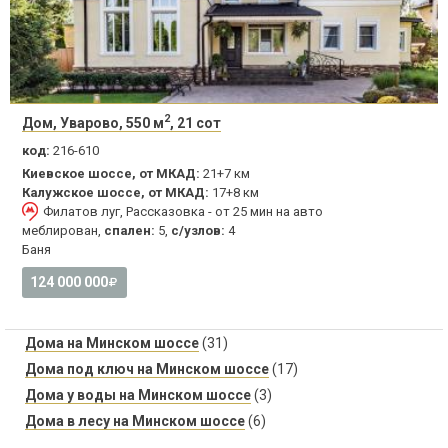
2
Дом, Уварово, 550 м
, 21 сот
код:
216-610
Киевское шоссе, от МКАД:
21+7 км
Калужское шоссе, от МКАД:
17+8 км
Филатов луг, Рассказовка - от 25 мин на авто
меблирован,
спален:
5,
с/узлов:
4
Баня
124 000 000
Дома на Минском шоссе
(31)
Дома под ключ на Минском шоссе
(17)
Дома у воды на Минском шоссе
(3)
Дома в лесу на Минском шоссе
(6)