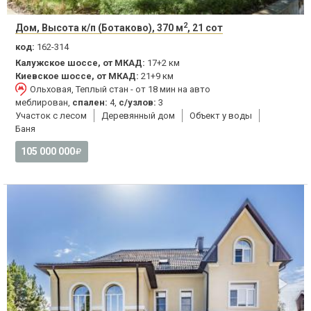
2
Дом, Высота к/п (Ботаково), 370 м
, 21 сот
код:
162-314
Калужское шоссе, от МКАД:
17+2 км
Киевское шоссе, от МКАД:
21+9 км
Ольховая, Теплый стан - от 18 мин на авто
меблирован,
спален:
4,
с/узлов:
3
Участок с лесом
Деревянный дом
Объект у воды
Баня
105 000 000