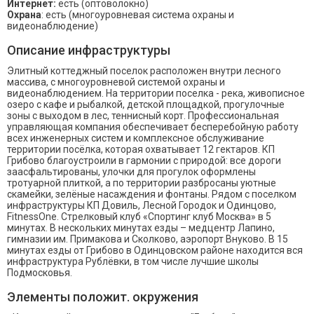
Интернет:
есть (оптоволокно)
Охрана
: есть (многоуровневая система охраны и
видеонаблюдение)
Описание инфраструктуры
Элитный коттеджный поселок расположен внутри лесного
массива, с многоуровневой системой охраны и
видеонаблюдением. На территории поселка - река, живописное
озеро с кафе и рыбалкой, детской площадкой, прогулочные
зоны с выходом в лес, теннисный корт. Профессиональная
управляющая компания обеспечивает бесперебойную работу
всех инженерных систем и комплексное обслуживание
территории посёлка, которая охватывает 12 гектаров. КП
Грибово благоустроили в гармонии с природой: все дороги
заасфальтированы, улочки для прогулок оформлены
тротуарной плиткой, а по территории разбросаны уютные
скамейки, зелёные насаждения и фонтаны. Рядом с поселком
инфраструктуры КП Довиль, Лесной Городок и Одинцово,
FitnessOne. Стрелковый клуб «Спортинг клуб Москва» в 5
минутах. В нескольких минутах езды – медцентр Лапино,
гимназии им. Примакова и Сколково, аэропорт Внуково. В 15
минутах езды от Грибово в Одинцовском районе находится вся
инфраструктура Рублёвки, в том числе лучшие школы
Подмосковья.
Элементы положит. окружения