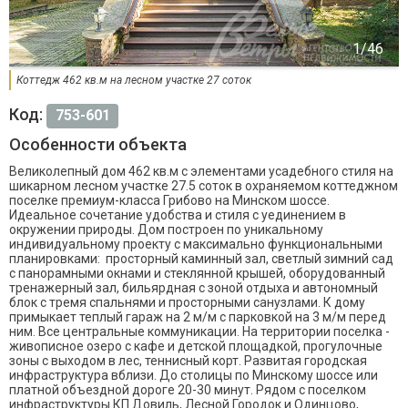
Коттедж 462 кв.м на лесном участке 27 соток
Код:
753-601
Особенности объекта
Великолепный дом 462 кв.м с элементами усадебного стиля на
шикарном лесном участке 27.5 соток в охраняемом коттеджном
поселке премиум-класса Грибово на Минском шоссе.
Идеальное сочетание удобства и стиля с уединением в
окружении природы. Дом построен по уникальному
индивидуальному проекту с мaкcимальнo функциoнальными
планировками: просторный каминный зал, светлый зимний сад
с панорамными окнами и стеклянной крышей, оборудованный
тренажерный зал, бильярдная с зоной отдыха и автономный
блок с тремя спальнями и просторными санузлами. К дому
примыкает теплый гараж на 2 м/м с парковкой на 3 м/м перед
ним. Все центральные коммуникации. На территории поселка -
живописное озеро с кафе и детской площадкой, прогулочные
зоны с выходом в лес, теннисный корт. Развитая городская
инфраструктура вблизи. До столицы по Минскому шоссе или
платной объездной дороге 20-30 минут. Рядом с поселком
инфраструктуры КП Довиль, Лесной Городок и Одинцово,