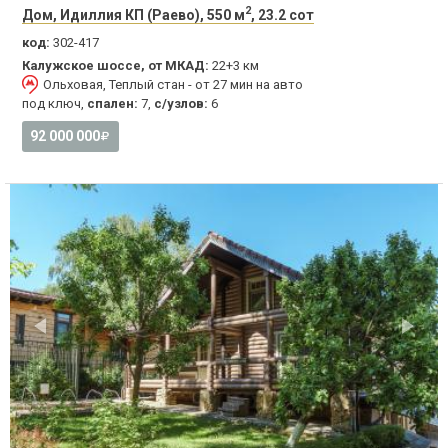
2
Дом, Идиллия КП (Раево), 550 м
, 23.2 сот
код:
302-417
Калужское шоссе, от МКАД:
22+3 км
Ольховая, Теплый стан - от 27 мин на авто
под ключ,
спален:
7,
с/узлов:
6
92 000 000