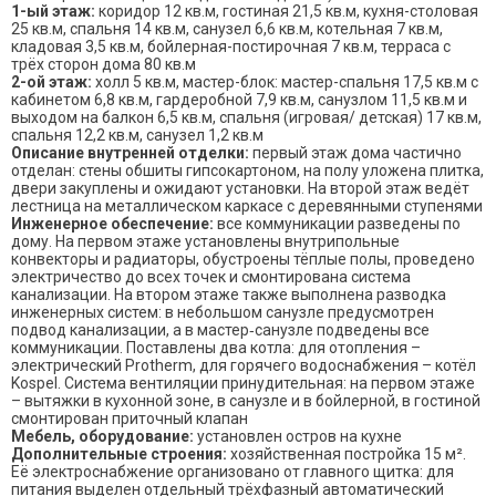
1-ый этаж:
коридор 12 кв.м, гостиная 21,5 кв.м, кухня-столовая
25 кв.м, спальня 14 кв.м, санузел 6,6 кв.м, котельная 7 кв.м,
кладовая 3,5 кв.м, бойлерная-постирочная 7 кв.м, терраса с
трёх сторон дома 80 кв.м
2-ой этаж:
холл 5 кв.м, мастер-блок: мастер-спальня 17,5 кв.м с
кабинетом 6,8 кв.м, гардеробной 7,9 кв.м, санузлом 11,5 кв.м и
выходом на балкон 6,5 кв.м, спальня (игровая/ детская) 17 кв.м,
спальня 12,2 кв.м, санузел 1,2 кв.м
Описание внутренней отделки:
первый этаж дома частично
отделан: стены обшиты гипсокартоном, на полу уложена плитка,
двери закуплены и ожидают установки. На второй этаж ведёт
лестница на металлическом каркасе с деревянными ступенями
Инженерное обеспечение:
все коммуникации разведены по
дому. На первом этаже установлены внутрипольные
конвекторы и радиаторы, обустроены тёплые полы, проведено
электричество до всех точек и смонтирована система
канализации. На втором этаже также выполнена разводка
инженерных систем: в небольшом санузле предусмотрен
подвод канализации, а в мастер‑санузле подведены все
коммуникации. Поставлены два котла: для отопления –
электрический Protherm, для горячего водоснабжения – котёл
Kospel. Система вентиляции принудительная: на первом этаже
– вытяжки в кухонной зоне, в санузле и в бойлерной, в гостиной
смонтирован приточный клапан
Мебель, оборудование:
установлен остров на кухне
Дополнительные строения:
хозяйственная постройка 15 м².
Её электроснабжение организовано от главного щитка: для
питания выделен отдельный трёхфазный автоматический