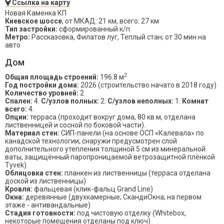
Ссылка на карту
Новая Каменка КП
Киевское шоссе
, от МКАД: 21 км, всего: 27 км
Тип застройки:
сформированный к/п
Метро:
Рассказовка, Филатов луг, Теплый стан; от 30 мин на
авто
Дом
2
Общая площадь строений:
196.8 м
Год постройки дома:
2026 (строительство начато в 2018 году)
Количество уровней:
2
Спален:
4.
С/узлов полных:
2.
С/узлов неполных:
1.
Комнат
всего:
4.
Опции:
терраса (проходит вокруг дома, 80 кв.м, отделана
лиственницей и сосной по боковой части).
Материал стен:
СИП-панели (на основе ОСП «Калевала» по
канадской технологии; снаружи предусмотрен слой
дополнительного утепления толщиной 5 см из минеральной
ваты, защищённый паропроницаемой ветрозащитной плёнкой
Tyvek)
Облицовка стен:
планкен из лиственницы (терраса отделана
доской из лиственницы)
Кровля:
фальцевая (клик-фальц Grand Line)
Окна:
деревянные (двухкамерные; СкандиОкна; на первом
этаже - антивандальные)
Стадия готовности:
под чистовую отделку (Whitebox,
некоторые помещения отделаны под ключ)