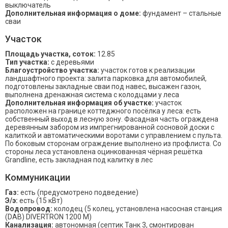
выключатель
Дополнительная информация о доме:
фундамент – стальные
сваи
Участок
Площадь участка, соток:
12.85
Тип участка:
с деревьями
Благоустройство участка:
участок готов к реализации
ландшафтного проекта: залита парковка для автомобилей,
подготовлены закладные сваи под навес, высажен газон,
выполнена дренажная система с колодцами у леса
Дополнительная информация об участке:
участок
расположен на границе коттеджного посёлка у леса: есть
собственный выход в лесную зону. Фасадная часть ограждена
деревянным забором из импрегнированной сосновой доски с
калиткой и автоматическими воротами с управлением с пульта.
По боковым сторонам ограждение выполнено из профлиста. Со
стороны леса установлена оцинкованная чёрная решётка
Grandline, есть закладная под калитку в лес
Коммуникации
Газ:
есть (предусмотрено подведение)
Э/э:
есть (15 кВт)
Водопровод:
колодец (5 колец, установлена насосная станция
(DAB) DIVERTRON 1200 M)
Канализация:
автономная (септик Танк 3, смонтирован