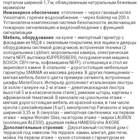
порталом шириной 1,7 м, облицованным натуральным бежевым
мрамором
Инженерное обеспечение:
отопление – через газовый котел
Viessmann, горячее водоснабжение – через бойлер на 200 л.
Установлена комплексная система безопасности, включающая
пожарную сигнализацию и видеонаблюдение с функцией
сигнализации
Мебель, оборудование:
на кухне – импортный гарнитур с
фасадами из МДФ с эмалевым покрытием, все ящики и дверцы
оборудованы системой доводчиков, встроенная техника (2
холодильника Liуbherr, морозильная камера, электрическая
плита NEFF, вытяжка KUPPERSBERG, посудомоечная машина
BOSCH, СВЧ-печь, кофемашина NEFF), столешница и стол из
акрилового камня. В спальнях – дорогостоящие мебельные
гарнитуры SMANIA из массива дерева. В других помещениях –
мягкая мебель белого цвета премиум-сегмента, встроенные
шкафы MisterDoors. Интерьер дополняют итальянские люстры
(в холле-галерее на 2-м этаже – девятикаскадная люстра
высотой 5 м в классическом стиле), римские шторы, картины с
африканской тематикой. В кинозале на цокольном этаже –
мягкая дорогостоящая мебель из красной кожи, в том числе
кресла с реклайнерами (4 шт), кинопроектор Panasonic и экран
шириной 3,35 м. В санузлах – импортная сантехника: на первом
этаже – марки Wonder Gliss, на втором этаже – марки LAUREN
(коллекция ALESSI), душевая лейка HANDSGrohe AXORE
Дополнительные строения:
- Двухэтажный гостевой дом с
террасой под навесом. На террасе: камин, мангал, две печи,
мойка. На первом этаже – кухня-столовая с гарнитуром из