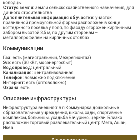
колодцы
Статус земли:
земли сельскохозяйственного назначения, для
дачного строительства
Дополнительная информация об участке:
участок
правильной прямоугольной формы расположен в конце
коттеджного посёлка у поля, по фасаду огорожен кирпичным
забором высотой 3,5 м, по другим сторонам –
металлопрофилем на кирпичных столбах
Коммуникации
Газ:
есть (магистральный, Межрегионгаз)
Э/э:
есть (30 кВт, мосэнергосбыт)
Водопровод:
центральный
Канализация:
централизованная
Телефон:
возможно подключение
Интернет:
есть (оптоволокно)
Охрана
: есть
Описание инфраструктуры
Инфраструктура внешняя: в п.Коммунарка дошкольные
образовательные учреждения, школы, сады, спортивные
комплексы, больницы, усадьба Бачурино, церкви. Близко
расположен торговый развлекательный центр Мега, Ашан,
Икеа.
Хочу посмотреть