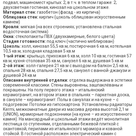
подвал; машиномест крытых: 2, в т.ч. в теплом гараже: 2;
двухсветная гостиная; кинозал на цокольном этаже.
Материал стен:
газобетон (фасад - из кирпича)
Облицовка стен:
кирпич (цоколь облицован искусственным
камнем)
Кровля:
мягкая (на всех строениях; установлена стальная
водосточная система)
Окна:
стеклопакеты ПВХ (двухкамерные, белого цвета)
Стадия готовности:
под ключ (частично меблирован)
Цоколь:
холл, кинозал 55,5 кв.м, постирочная 6 кв.м, котельная
10,5 кв.м, холодная кладовая 5 кв.м
1-ый этаж:
крыльцо, прихожая 6 кв.м, холл 10 кв.м, гостиная 57
кв.м, кухня-столовая 35 кв.м, санузел 6 кв.м, душевая 5 кв.м
2-ой этаж:
холл-галерея 21 кв.м с выходом на балкон 2,5 кв.м,
спальня 28 кв.м, спальня 27,5 кв.м, санузел с ванной-джакузи и
душевой 24 кв.м
Описание внутренней отделки:
отделка выдержана в эстетике
современной классики. Стены выровнены, зашпаклёваны и
покрашены. На полу первого этажа – итальянский
керамогранит, на втором этаже в спальнях – паркетная доска,
в санузле – керамогранит. Полы в санузлах и на кухне – с
подогревом. Потолки из гипсокартона. Установлены радиаторы
Kermi, межкомнатные двери из массива дерева высотой 2,1 м
(UNION), мраморные подоконники (на кухне – из искусственного
камня). На мансардный и цокольный этажи ведёт монолитная
лестница со ступенями, отделанными бежевой плиткой с
окантовкой, перилами из итальянского мрамора и кованой
стойкой. В гостиной расположен электрический камин с