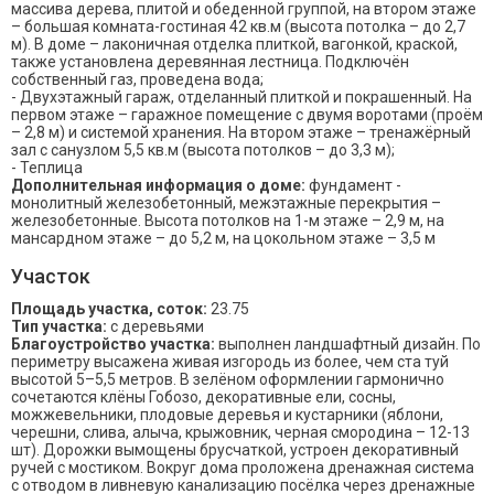
массива дерева, плитой и обеденной группой, на втором этаже
– большая комната-гостиная 42 кв.м (высота потолка – до 2,7
м). В доме – лаконичная отделка плиткой, вагонкой, краской,
также установлена деревянная лестница. Подключён
собственный газ, проведена вода;
- Двухэтажный гараж, отделанный плиткой и покрашенный. На
первом этаже – гаражное помещение с двумя воротами (проём
– 2,8 м) и системой хранения. На втором этаже – тренажёрный
зал с санузлом 5,5 кв.м (высота потолков – до 3,3 м);
- Теплица
Дополнительная информация о доме:
фундамент -
монолитный железобетонный, межэтажные перекрытия –
железобетонные. Высота потолков на 1-м этаже – 2,9 м, на
мансардном этаже – до 5,2 м, на цокольном этаже – 3,5 м
Участок
Площадь участка, соток:
23.75
Тип участка:
с деревьями
Благоустройство участка:
выполнен ландшафтный дизайн. По
периметру высажена живая изгородь из более, чем ста туй
высотой 5–5,5 метров. В зелёном оформлении гармонично
сочетаются клёны Гобозо, декоративные ели, сосны,
можжевельники, плодовые деревья и кустарники (яблони,
черешни, слива, алыча, крыжовник, черная смородина – 12-13
шт). Дорожки вымощены брусчаткой, устроен декоративный
ручей с мостиком. Вокруг дома проложена дренажная система
с отводом в ливневую канализацию посёлка через дренажные