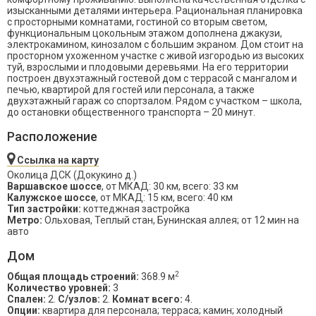
изысканными деталями интерьера. Рациональная планировка
с просторными комнатами, гостиной со вторым светом,
функциональным цокольным этажом дополнена джакузи,
электрокамином, кинозалом с большим экраном. Дом стоит на
просторном ухоженном участке с живой изгородью из высоких
туй, взрослыми и плодовыми деревьями. На его территории
построен двухэтажный гостевой дом с террасой с мангалом и
печью, квартирой для гостей или персонала, а также
двухэтажный гараж со спортзалом. Рядом с участком – школа,
до остановки общественного транспорта – 20 минут.
Расположение
Ссылка на карту
Околица ДСК (Докукино д.)
Варшавское шоссе
, от МКАД: 30 км, всего: 33 км
Калужское шоссе
, от МКАД: 15 км, всего: 40 км
Тип застройки:
коттеджная застройка
Метро:
Ольховая, Теплый стан, Бунинская аллея; от 12 мин на
авто
Дом
2
Общая площадь строений:
368.9 м
Количество уровней:
3
Спален:
2.
С/узлов:
2.
Комнат всего:
4.
Опции:
квартира для персонала; терраса; камин; холодный