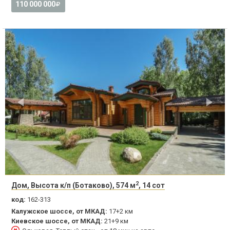
110 000 000
2
Дом, Высота к/п (Ботаково), 574 м
, 14 сот
код:
162-313
Калужское шоссе, от МКАД:
17+2 км
Киевское шоссе, от МКАД:
21+9 км