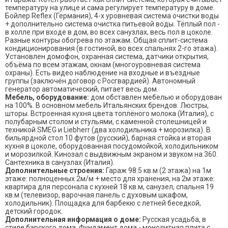
температуру на улице и сама регулирует температуру в доме.
Бойлер Reflex (Германия), 4-х уровневая система очистки воды
+ дополнительно система очистка питьевой воды. Тёплый пол -
в холле при входе в дом, во всех санузлах, весь пол в цоколе.
Разные контуры обогрева по этажам. Общая сплит-система
кондиционирования (в гостиной, во всех спальнях 2-го этажа).
Установлен домофон, охранная система, датчики открытия,
объёма по всем этажам, окнам (многоуровневая система
охраны). Есть видео наблюдение на входные и въездные
группы (заключён договор с Росгвардией). Автономный
генератор автоматический, питает весь дом.
Мебель, оборудование:
дом обставлен мебелью и оборудован
на 100%. В основном мебель Итальянских брендов. Люстры,
шторы. Встроенная кухня цвета топлёного молока (Италия), с
полубарным столом и стульями, с каменной столешницей и
техникой SMEG и Liebherr (два холодильника + морозилка). В
бильярдной стол 10 футов (русский), барная стойка и вторая
кухня в цоколе, оборудованная посудомойкой, холодильником
и морозилкой. Кинозал с выдвижным экраном и звуком на 360.
Сантехника в санузлах (Италия).
Дополнительные строения:
Гараж 98.5 кв.м (2 этажа) на 1м
этаже: полноценных 2м/м + место для хранения; на 2м этаже:
квартира для персонала с кухней 18 кв.м, санузел, спальня 19
кв.м (телевизор, варочная панель с духовым шкафом,
холодильник). Площадка для барбекю с летней беседкой,
детский городок.
Дополнительная информация о доме:
Русская усадьба, в
стиле барского дома. Фундамент дома - монолитная плита с