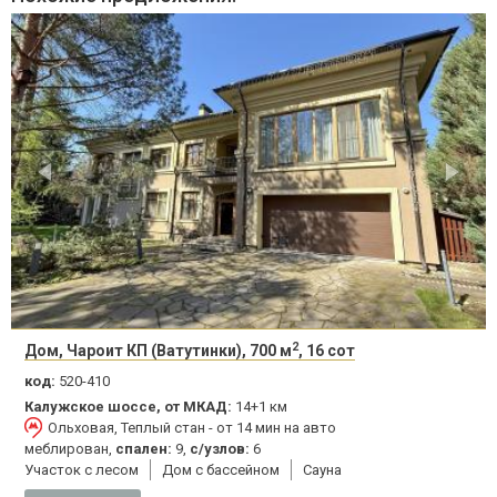
2
Дом, Чароит КП (Ватутинки), 700 м
, 16 сот
код:
520-410
Калужское шоссе, от МКАД:
14+1 км
Ольховая, Теплый стан - от 14 мин на авто
меблирован,
спален:
9,
с/узлов:
6
Участок с лесом
Дом с бассейном
Сауна