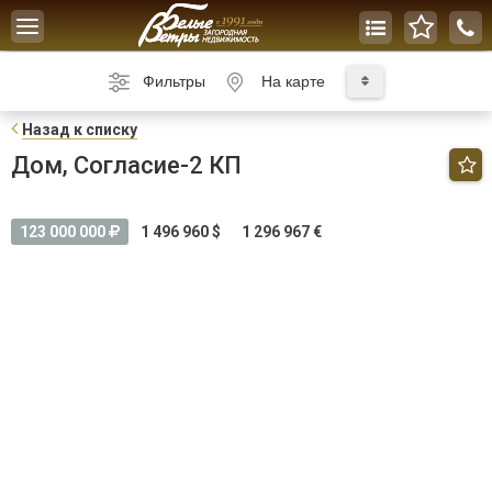
Toggle
navigation
Фильтры
На карте
Н
азад к списку
Дом, Согласие-2 КП
123 000 000
1 496 960 $
1 296 967 €