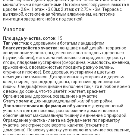
монолитными перекрытиями. Потолки многоярусные, высота в
цоколе - 2.8м; 1 этаж - 3.03м; 2 этаж от 2.75м - 3м. Терраса с
вытяжкой, остеклённая тёплым алюминием, на потолке
имитация звёздного неба с подсветкой.
Участок
Площадь участка, соток:
15
Тип участка:
с деревьями и богатым ландшафтом
Благоустройство участка:
ландшафтный дизайн, террасное
зонирование участка, выделенная зона плодовых деревьев
(груши, яблони), есть зона небольшого огородика, где растут
ягоды, плодовые кустарники (смородина, жимолость, ежевика,
крыжовник), с возможностью посадить разную зелень,
огурчики и прочее). Все деревья, кустарники и цветы из
немецких питомников. Декоративные кустарники и деревья:
клён, спирея, туи, рододендроны, гортензии, древовидные
пионы. Ландшафтный дизайн выполнен так, что в любое время
с весны до осени, что-то цветёт, желтеет, краснеет.
Организованы дорожки, освещение на участке.
Статус земли:
для индивидуальной жилой застройки.
Дополнительная информация об участке:
двухуровневый
участок в центре поселка, расположение дома и поселка
обеспечивают максимальную тишину и единение с природой.
Ограждение участка - лента на фундаменте по периметру
участка, электрические ворота, калитка (открытие с
домофона). По всему участку установлено уличное освещение,
выполнена ливнёвая и дренажная канализация.