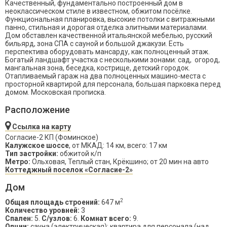
Качественный, фундаментально построенный дом в
неоклассическом стиле в известном, обжитом посёлке.
Функциональная планировка, высокие потолки с витражными
панно, стильная и дорогая отделка элитными материалами.
Дом обставлен качественной итальянской мебелью, русский
бильярд, зона СПА с сауной и большой джакузи. Есть
перспектива оборудовать мансарду, как полноценный этаж.
Богатый ландшафт участка с несколькими зонами: сад, огород,
мангальная зона, беседка, кострище, детский городок.
Отапливаемый гараж на два полноценных машино-места с
просторной квартирой для персонала, большая парковка перед
домом. Московская прописка.
Расположение
Ссылка на карту
Согласие-2 КП (Фоминское)
Калужское шоссе
, от МКАД: 14 км, всего: 17 км
Тип застройки:
обжитой к/п
Метро:
Ольховая, Теплый стан, Крёкшино; от 20 мин на авто
Коттеджный поселок «Согласие-2»
Дом
2
Общая площадь строений:
647 м
Количество уровней:
3
Спален:
5.
С/узлов:
6.
Комнат всего:
9.
Опции:
сауна (электрическая); квартира для персонала (над