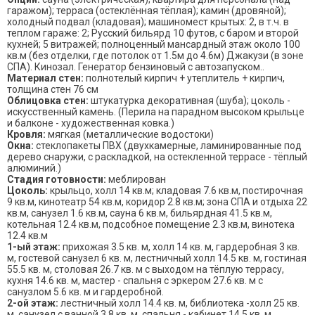
гаражом); терраса (остеклённая тёплая); камин (дровяной);
холодный подвал (кладовая); машиномест крытых: 2, в т.ч. в
теплом гараже: 2; Русский бильярд 10 футов, с баром и второй
кухней; 5 витражей; полноценный мансардный этаж около 100
кв.м (без отделки, где потолок от 1.5м до 4.6м) Джакузи (в зоне
СПА). Кинозал. Генератор бензиновый с автозапуском..
Материал стен:
полнотелый кирпич + утеплитель + кирпич,
толщина стен 76 см
Облицовка стен:
штукатурка декоративная (шуба); цоколь -
искусственный камень. (Перила на парадном высоком крыльце
и балконе - художественная ковка.)
Кровля:
мягкая (металлические водостоки)
Окна:
стеклопакеты ПВХ (двухкамерные, ламинированные под
дерево снаружи, с раскладкой, на остекленной террасе - тёплый
алюминий.)
Стадия готовности:
меблирован
Цоколь:
крыльцо, холл 14 кв.м; кладовая 7.6 кв.м, постирочная
9 кв.м, кинотеатр 54 кв.м, коридор 2.8 кв.м; зона СПА и отдыха 22
кв.м, санузел 1.6 кв.м, сауна 6 кв.м, бильярдная 41.5 кв.м,
котельная 12.4 кв.м, подсобное помещение 2.3 кв.м, винотека
12.4 кв.м
1-ый этаж:
прихожая 3.5 кв. м, холл 14 кв. м, гардеробная 3 кв.
м, гостевой санузел 6 кв. м, лестничный холл 14.5 кв. м, гостиная
55.5 кв. м, столовая 26.7 кв. м с выходом на тёплую террасу,
кухня 14.6 кв. м, мастер - спальня с эркером 27.6 кв. м с
санузлом 5.6 кв. м и гардеробной.
2-ой этаж:
лестничный холл 14.4 кв. м, библиотека -холл 25 кв.
м, санузел с ванной 3.8 кв. м, спальня - кабинет 14.5 кв. м,