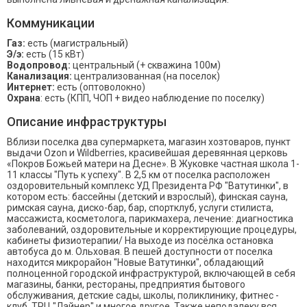
Коммуникации
Газ:
есть (магистральный)
Э/э:
есть (15 кВт)
Водопровод:
центральный (+ скважина 100м)
Канализация:
централизованная (на поселок)
Интернет:
есть (оптоволокно)
Охрана
: есть (КПП, ЧОП + видео наблюдение по поселку)
Описание инфраструктуры
Вблизи поселка два супермаркета, магазин хозтоваров, пункт
выдачи Ozon и Wildberries, красивейшая деревянная церковь
«Покров Божьей матери на Десне». В Жуковке частная школа 1-
11 классы "Путь к успеху". В 2,5 км от поселка расположен
оздоровительный комплекс УД Президента РФ "Ватутинки", в
котором есть: бассейны (детский и взрослый), финская сауна,
римская сауна, диско-бар, бар, спортклуб, услуги стилиста,
массажиста, косметолога, парикмахера, лечение: диагностика
заболеваний, оздоровительные и корректирующие процедуры,
кабинеты физиотерапии/ На выходе из посёлка остановка
автобуса до м. Ольховая. В пешей доступности от поселка
находится микрорайон "Новые Ватутинки", обладающий
полноценной городской инфраструктурой, включающей в себя
магазины, банки, рестораны, предприятия бытового
обслуживания, детские сады, школы, поликлинику, фитнес -
клуб, ТРЦ "Лайнер" и многое другое. Также неподалеку вся