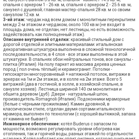
спальня с эркером 1 - 26 кв. м, спальня с эркером 2 - 25.6 кв. м,
санузел с душевой; главная мастер-спальня 28 кв. м со своим
санузлом 12 кв. м.
3-ий этаж:
чердак над всем домом с монолитным перекрытием
между 2-м этажом и чердаком, около 100 кв.м (не входит в
площадь дома, не отделан, нет лестницы, но есть возможность
задействовать как полноценный этаж).
Описание внутренней отделки:
красивый стильный дом с
дорогой отделкой и элитными материалами: итальянская
декоративная штукатурка выполнена в сложной технологичной
последовательности, в 4 слоя - все этажи выполнены в этой
штукатурке. В спальнях обои нейтральных тонов, все санузлы -
плитка (Италия). На полу паркет из массива дерева ценных
пород ( пол очень тёплый) и керамогранит. Потолки -
гипсокартон многоуровневый + натяжной потолок, витражи в
эркерах на 1м и 2м этажах, и в холле на 2м этаже. Всего 5
витражей (два в гостиной, в холле, в хозяйской спальне, в
санузле хозяев). Лестница шириной 140 см монолитная и
обшита деревом (дуб). Двери - натуральный шпон,
производитель Romagnoli (Италия). Подоконники мраморные
(белые с чёрными прожилками). Камин дровяной, в
классическом стиле, отделан двумя сортами итальянского
мрамора, выполнен по технологии (с хорошей вытяжкой, запаха
от камина не бывает).
Инженерное обеспечение:
котёл Buderus с запасом по
мощности, возможно регулировать уровни обогрева как
отопления, так и горячей воды, разных этажей по отдельности
и гаража. Котёл работает как сплит система, которая считывает