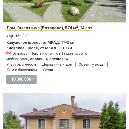
2
Дом, Высота к/п (Ботаково), 574 м
, 14 сот
код:
162-313
Калужское шоссе, от МКАД:
17+2 км
Киевское шоссе, от МКАД:
21+9 км
Ольховая, Теплый стан - от 18 мин на авто
меблирован,
спален:
4,
с/узлов:
4
Участок с лесом
Деревянный дом
Объект у воды
Дом с бассейном
Сауна
110 000 000