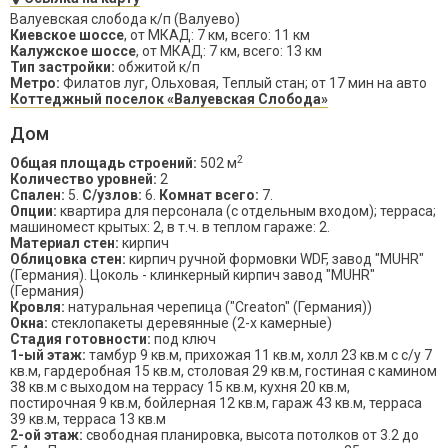
Валуевская слобода к/п (Валуево)
Киевское шоссе
, от МКАД: 7 км, всего: 11 км
Калужское шоссе
, от МКАД: 7 км, всего: 13 км
Тип застройки:
обжитой к/п
Метро:
Филатов луг, Ольховая, Теплый стан; от 17 мин на авто
Коттеджный поселок «Валуевская Слобода»
Дом
2
Общая площадь строений:
502 м
Количество уровней:
2
Спален:
5.
С/узлов:
6.
Комнат всего:
7.
Опции:
квартира для персонала (с отдельным входом); терраса;
машиномест крытых: 2, в т.ч. в теплом гараже: 2.
Материал стен:
кирпич
Облицовка стен:
кирпич ручной формовки WDF, завод "MUHR"
(Германия). Цоколь - клинкерный кирпич завод "MUHR"
(Германия)
Кровля:
натуральная черепица ("Creaton" (Германия))
Окна:
стеклопакеты деревянные (2-х камерные)
Стадия готовности:
под ключ
1-ый этаж:
тамбур 9 кв.м, прихожая 11 кв.м, холл 23 кв.м с с/у 7
кв.м, гардеробная 15 кв.м, столовая 29 кв.м, гостиная с камином
38 кв.м с выходом на террасу 15 кв.м, кухня 20 кв.м,
постирочная 9 кв.м, бойлерная 12 кв.м, гараж 43 кв.м, терраса
39 кв.м, терраса 13 кв.м
2-ой этаж:
свободная планировка, высота потолков от 3.2 до