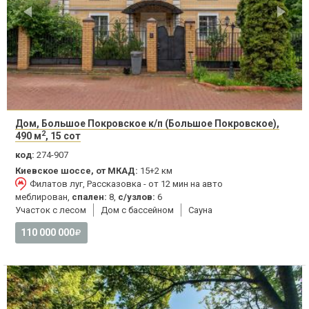
Дом, Большое Покровское к/п (Большое Покровское),
2
490 м
, 15 сот
код:
274-907
Киевское шоссе, от МКАД:
15+2 км
Филатов луг, Рассказовка - от 12 мин на авто
меблирован,
спален:
8,
с/узлов:
6
Участок с лесом
Дом с бассейном
Сауна
110 000 000