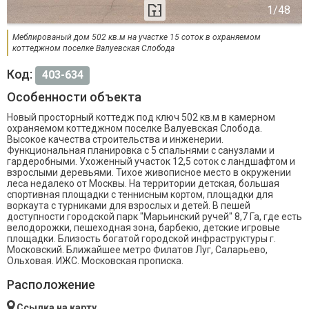
Меблированый дом 502 кв.м на участке 15 соток в охраняемом
коттеджном поселке Валуевская Слобода
Код:
403-634
Особенности объекта
Новый просторный коттедж под ключ 502 кв.м в камерном
охраняемом коттеджном поселке Валуевская Слобода.
Высокое качества строительства и инженерии.
Функциональная планировка с 5 спальнями с санузлами и
гардеробными. Ухоженный участок 12,5 соток с ландшафтом и
взрослыми деревьями. Тихое живописное место в окружении
леса недалеко от Москвы. На территории детская, большая
спортивная площадки с теннисным кортом, площадки для
воркаута с турниками для взрослых и детей. В пешей
доступности городской парк "Марьинский ручей" 8,7 Га, где есть
велодорожки, пешеходная зона, барбекю, детские игровые
площадки. Близость богатой городской инфраструктуры г.
Московский. Ближайшее метро Филатов Луг, Саларьево,
Ольховая. ИЖС. Московская прописка.
Расположение
Ссылка на карту