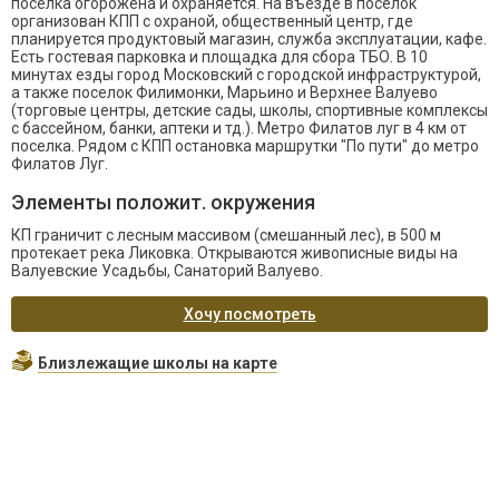
поселка огорожена и охраняется. На въезде в поселок
организован КПП с охраной, общественный центр, где
планируется продуктовый магазин, служба эксплуатации, кафе.
Есть гостевая парковка и площадка для сбора ТБО. В 10
минутах езды город Московский с городской инфраструктурой,
а также поселок Филимонки, Марьино и Верхнее Валуево
(торговые центры, детские сады, школы, спортивные комплексы
с бассейном, банки, аптеки и тд.). Метро Филатов луг в 4 км от
поселка. Рядом с КПП остановка маршрутки "По пути" до метро
Филатов Луг.
Элементы положит. окружения
КП граничит с лесным массивом (смешанный лес), в 500 м
протекает река Ликовка. Открываются живописные виды на
Валуевские Усадьбы, Санаторий Валуево.
Хочу посмотреть
Близлежащие школы на карте