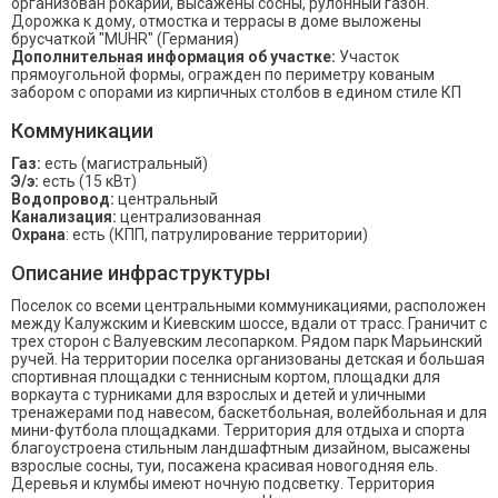
организован рокарий, высажены сосны, рулонный газон.
Дорожка к дому, отмостка и террасы в доме выложены
брусчаткой "MUHR" (Германия)
Дополнительная информация об участке:
Участок
прямоугольной формы, огражден по периметру кованым
забором с опорами из кирпичных столбов в едином стиле КП
Коммуникации
Газ:
есть (магистральный)
Э/э:
есть (15 кВт)
Водопровод:
центральный
Канализация:
централизованная
Охрана
: есть (КПП, патрулирование территории)
Описание инфраструктуры
Поселок со всеми центральными коммуникациями, расположен
между Калужским и Киевским шоссе, вдали от трасс. Граничит с
трех сторон с Валуевским лесопарком. Рядом парк Марьинский
ручей. На территории поселка организованы детская и большая
спортивная площадки с теннисным кортом, площадки для
воркаута с турниками для взрослых и детей и уличными
тренажерами под навесом, баскетбольная, волейбольная и для
мини-футбола площадками. Территория для отдыха и спорта
благоустроена стильным ландшафтным дизайном, высажены
взрослые сосны, туи, посажена красивая новогодняя ель.
Деревья и клумбы имеют ночную подсветку. Территория