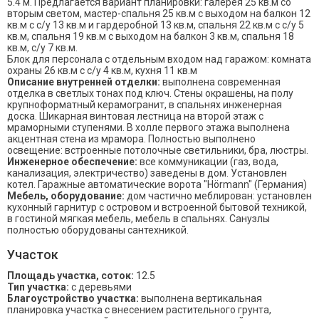
5.4 м. Предлагается вариант планировки: галерея 25 кв.м со
вторым светом, мастер-спальня 25 кв.м с выходом на балкон 12
кв.м с с/у 13 кв.м и гардеробной 13 кв.м, спальня 22 кв.м с с/у 5
кв.м, спальня 19 кв.м с выходом на балкон 3 кв.м, спальня 18
кв.м, с/у 7 кв.м.
Блок для персонала с отдельным входом над гаражом: комната
охраны 26 кв.м с с/у 4 кв.м, кухня 11 кв.м
Описание внутренней отделки:
выполнена современная
отделка в светлых тонах под ключ. Стены окрашены, на полу
крупноформатный керамогранит, в спальнях инженерная
доска. Шикарная винтовая лестница на второй этаж с
мраморными ступенями. В холле первого этажа выполнена
акцентная стена из мрамора. Полностью выполнено
освещение: встроенные потолочные светильники, бра, люстры.
Инженерное обеспечение:
все коммуникации (газ, вода,
канализация, электричество) заведены в дом. Установлен
котел. Гаражные автоматические ворота "Hörmann" (Германия)
Мебель, оборудование:
дом частично меблирован: установлен
кухонный гарнитур с островом и встроенной бытовой техникой,
в гостиной мягкая мебель, мебель в спальнях. Санузлы
полностью оборудованы сантехникой.
Участок
Площадь участка, соток:
12.5
Тип участка:
с деревьями
Благоустройство участка:
выполнена вертикальная
планировка участка с внесением растительного грунта,