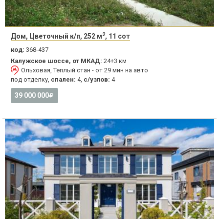
2
Дом, Цветочный к/п, 252 м
, 11 сот
код:
368-437
Калужское шоссе, от МКАД:
24+3 км
Ольховая, Теплый стан - от 29 мин на авто
под отделку,
спален:
4,
с/узлов:
4
39 000 000