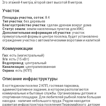
2го этажей 4 метра, второй свет высотой 8 метров.
Участок
Площадь участка, соток:
8.4
Тип участка:
без деревьев
Благоустройство участка:
сделан дренаж вокруг дома
Статус земли:
земли населенных пунктов для ИЖС
Дополнительная информация об участке:
участок
прямоугольной формы в центре поселка, будет установлено
ограждение участка с автоматическими воротами и калиткой
Коммуникации
Газ:
есть (магистральный)
Э/э:
есть (15 кВт)
Водопровод:
центральный
Канализация:
централизованная
Охрана
: есть (КПП)
Описание инфраструктуры
В коттеджном поселке 2 КПП, гостевая парковка,
административное задание, в котором располагаются
коммунальные и бытовые службы. Организованы детские и
спортивная площадки. Для любителей рыбной ловли большая
находка - наличие небольшого пруда. Рядом находится
развитая инфраструктура поселения Первомайского: детские