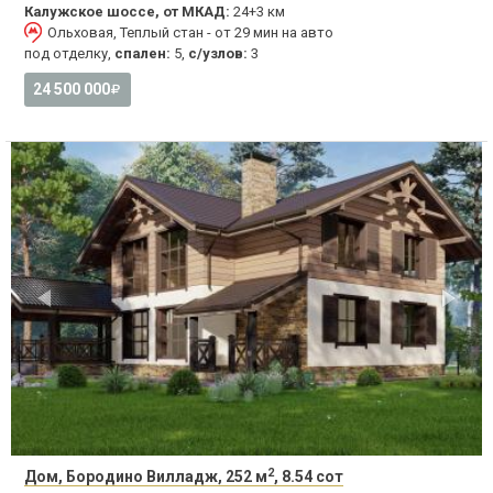
Калужское шоссе, от МКАД:
24+3 км
Ольховая, Теплый стан - от 29 мин на авто
под отделку,
спален:
5,
с/узлов:
3
24 500 000
2
Дом, Бородино Вилладж, 252 м
, 8.54 сот