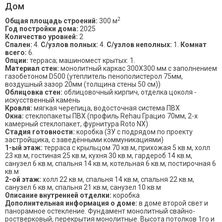
Дом
2
Общая площадь строений:
300 м
Год постройки дома:
2025
Количество уровней:
2
Спален:
4.
С/узлов полных:
4.
С/узлов неполных:
1.
Комнат
всего:
6.
Опции:
терраса; машиномест крытых: 1.
Материал стен:
монолитный каркас 300Х300 мм с заполнением
газобетоном D500 (утеплитель пенополистерол 75мм,
воздушный зазор 20мм (толщина стены 50 см))
Облицовка стен:
облицовочный кирпич, отделка цоколя -
искусственный камень
Кровля:
мягкая черепица, водосточная система ПВХ
Окна:
стеклопакеты ПВХ (профиль Rehau Грацио 70мм, 2-х
камерный стеклопакет, фурнитура Roto NX)
Стадия готовности:
коробка (ЗУ с подрядом по проекту
застройщика, с заведёнными коммуникациями)
1-ый этаж:
терраса с крыльцом 70 кв.м, прихожая 5 кв.м, холл
23 кв.м, гостиная 25 кв.м, кухня 30 кв.м, гардероб 14 кв.м,
санузел 6 кв.м, спальня 14 кв.м, котельная 6 кв.м, постирочная 6
кв.м
2-ой этаж:
холл 22 кв.м, спальня 14 кв.м, спальня 22 кв.м,
санузел 6 кв.м, спальня 21 кв.м, санузел 10 кв.м
Описание внутренней отделки:
коробка
Дополнительная информация о доме:
в доме второй свет и
панорамное остекление. Фундамент монолитный свайно-
ростверковый, перекрытия монолитные. Высота потолков 1го и