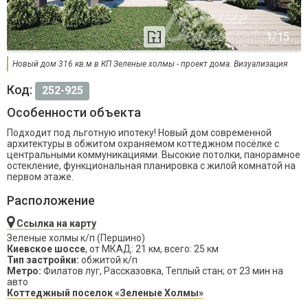
Новый дом 316 кв.м в КП Зеленые холмы - проект дома. Визуализация
Код:
252-925
Особенности объекта
Подходит под льготную ипотеку! Новый дом современной
архитектуры в обжитом охраняемом коттеджном посёлке с
центральными коммуникациями. Высокие потолки, панорамное
остекление, функциональная планировка с жилой комнатой на
первом этаже.
Расположение
Ссылка на карту
Зеленые холмы к/п (Першино)
Киевское шоссе
, от МКАД: 21 км, всего: 25 км
Тип застройки:
обжитой к/п
Метро:
Филатов луг, Рассказовка, Теплый стан; от 23 мин на
авто
Коттеджный поселок «Зеленые Холмы»