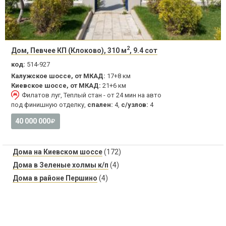
2
Дом, Певчее КП (Клоково), 310 м
, 9.4 сот
код:
514-927
Калужское шоссе, от МКАД:
17+8 км
Киевское шоссе, от МКАД:
21+6 км
Филатов луг, Теплый стан - от 24 мин на авто
под финишную отделку,
спален:
4,
с/узлов:
4
40 000 000
Дома на Киевском шоссе
(172)
Дома в Зеленые холмы к/п
(4)
Дома в районе Першино
(4)