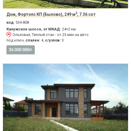
2
Дом, Фортопс КП (Былово), 249 м
, 7.36 сот
код:
534-808
Калужское шоссе, от МКАД:
24+2 км
Ольховая, Теплый стан - от 23 мин на авто
под ключ,
спален:
4,
с/узлов:
3
36 000 000