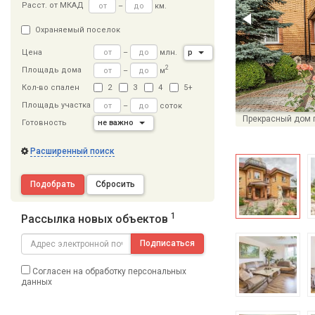
Расст
.
от МКАД
–
км.
Охраняемый поселок
–
млн.
р
Цена
2
Площадь дома
–
м
Кол-во спален
2
3
4
5+
Площадь участка
–
соток
Готовность
не важно
Расширенный поиск
Подобрать
Сбросить
1
Рассылка новых объектов
Подписаться
Согласен на обработку персональных
данных