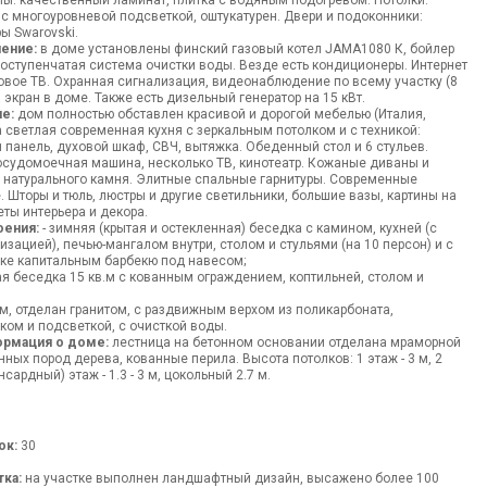
лы: качественный ламинат, плитка с водяным подогревом. Потолки:
 с многоуровневой подсветкой, оштукатурен. Двери и подоконники:
ы Swarovski.
ение:
в доме установлены финский газовый котел JAMA1080 К, бойлер
гоступенчатая система очистки воды. Везде есть кондиционеры. Интернет
ковое ТВ. Охранная сигнализация, видеонаблюдение по всему участку (8
экран в доме. Также есть дизельный генератор на 15 кВт.
е:
дом полностью обставлен красивой и дорогой мебелью (Италия,
 светлая современная кухня с зеркальным потолком и с техникой:
 панель, духовой шкаф, СВЧ, вытяжка. Обеденный стол и 6 стульев.
осудомоечная машина, несколько ТВ, кинотеатр. Кожаные диваны и
 натурального камня. Элитные спальные гарнитуры. Современные
. Шторы и тюль, люстры и другие светильники, большие вазы, картины на
еты интерьера и декора.
оения:
- зимняя (крытая и остекленная) беседка с камином, кухней (с
зацией), печью-мангалом внутри, столом и стульями (на 10 персон) и с
е капитальным барбекю под навесом;
ая беседка 15 кв.м с кованным ограждением, коптильней, столом и
 м, отделан гранитом, с раздвижным верхом из поликарбоната,
ком и подсветкой, с очисткой воды.
ормация о доме:
лестница на бетонном основании отделана мраморной
нных пород дерева, кованные перила. Высота потолков: 1 этаж - 3 м, 2
ансардный) этаж - 1.3 - 3 м, цокольный 2.7 м.
ок:
30
тка:
на участке выполнен ландшафтный дизайн, высажено более 100