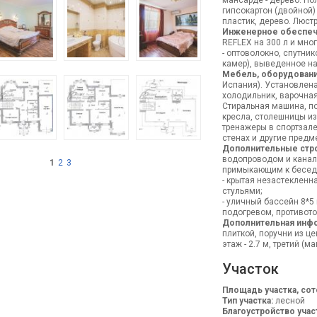
мансарде - дерево. По
гипсокартон (двойной)
пластик, дерево. Люстр
Инженерное обеспеч
REFLEX на 300 л и мно
- оптоволокно, спутни
камер), выведенное на 
Мебель, оборудовани
Испания). Установлена
холодильник, варочная
Стиральная машина, п
кресла, столешницы из
тренажеры в спортзале
стенах и другие предм
Дополнительные стр
водопроводом и канали
1
2
3
примыкающим к беседк
- крытая незастекленн
стульями;
- уличный бассейн 8*5
подогревом, противото
Дополнительная инф
плиткой, поручни из це
этаж - 2.7 м, третий (м
Участок
Площадь участка, сот
Тип участка:
лесной
Благоустройство учас