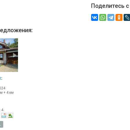
Поделитесь с
едложения:
о-
024
м + 4 км
:
4.
.