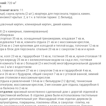
2
ний:
720 м
4
Комнат всего:
11.
е); сауна; купель (2 шт.); квартира для персонала; терраса; камин;
омест крытых: 2, в т.ч. в теплом гараже: 2; бильярд.
ч
овочный кирпич, клинкерный кирпич, дикий камень
Х (2-х камерные, ламинированные)
блирован
 спортзал 35 кв.м, оснащенный тренажерами, кладовая 7 кв.м,
раздевалка 9 кв.м, комната отдыха 21 кв.м с массажным креслом,
24 кв.м c 2-мя купелями для холодной и теплой воды, топочная 12 кв.м.
ра в блок для персонала: спальня 20 кв.м с санузлом 3 кв.м и кухня-
.м, холл 23 кв.м, гардеробная 13 кв.м, гостиная 35 кв.м, кухня-столовая 18
тую веранду 25 кв.м с великолепным видом на сад и лес, гостевая
ая комната 9 кв.м с большой (2-х местной) многофункциональной душевой
 на 2 а/м с водостоком.
, главная спальня 27 кв.м с санузлом 3 кв.м и гардеробной 4 кв.м,
 м и 26 кв.м с будуаром, общий санузел 7 кв.м с угловой ванной, зимний
ным столиком и массажным креслом.
отдыха и развлечений 134 кв.м с бильярдом (12 футов), теннисным
отеатром, массажным креслом, 2-мя зонами для отдыха; гардеробная 6
ва балкона по 2 кв.м.
 отделки:
красивый качественно сделанный дом с дорогой отделкой в
 престижной мебелью. В отделке дома были использованы пастельные
оздает дополнительный уют. Мансардный этаж отделан деревом (в
штукатурены, покрашены, поклеены обои, в санузлах - плитка, на