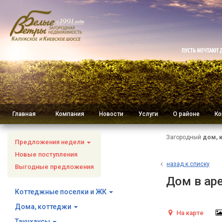
Главная
Компания
Новости
Услуги
О районе
Ко
Загородный
дом, 
Предложения недели
Новые поступления
н
азад к списку
Выгодные предложения
Дом в аре
Коттеджные поселки и ЖК
Дома, коттеджи
На карте
Таунхаусы