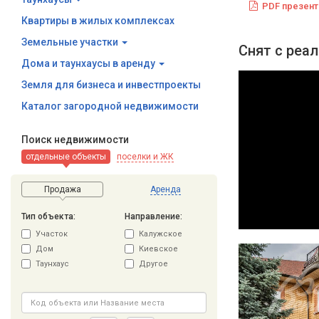
PDF презент
Квартиры в жилых комплексах
Земельные участки
Снят с реа
Дома и таунхаусы в аренду
Земля для бизнеса и инвестпроекты
Каталог загородной недвижимости
Поиск недвижимости
отдельные объекты
поселки и ЖК
Продажа
Аренда
Тип объекта:
Направление:
Участок
Калужское
Дом
Киевское
Таунхаус
Другое