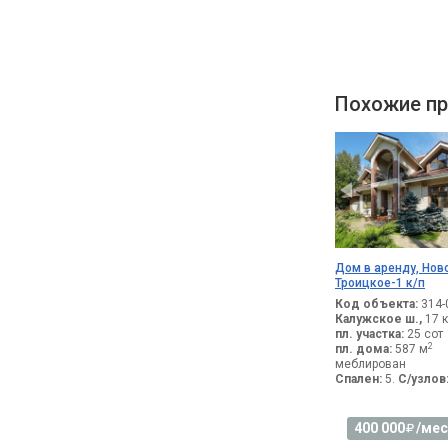
Похожие пр
Дом в аренду, Нов
Троицкое-1 к/п
Код объекта:
314-
Калужское ш.,
17 к
пл. участка:
25 сот
2
пл. дома:
587 м
меблирован
Спален:
5.
С/узлов
400 000
/мес