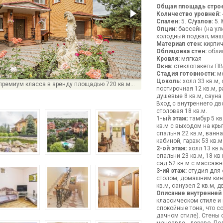
Общая площадь строе
Количество уровней:
Спален:
5.
С/узлов:
5.
Опции:
бассейн (на улиц
холодный подвал; машин
Материал стен:
кирпи
Облицовка стен:
облиц
Кровля:
мягкая
Окна:
стеклопакеты ПВ
Стадия готовности:
ме
Цоколь:
холл 33 кв.м,
Прекрасный дом премиум класса в аренду площадью 720 кв.м в обжитом коттеджном поселке Росинтер
постирочная 12 кв.м, 
душевые 8 кв.м, сауна 
Вход с внутреннего дво
столовая 18 кв.м.
1-ый этаж:
тамбур 5 кв
кв.м с выходом на кры
спальня 22 кв.м, ванн
кабиной, гараж 53 кв.м
2-ой этаж:
холл 13 кв.м
спальни 23 кв.м, 18 кв
сад 52 кв.м с массаж
3-ий этаж:
студия для 
столом, домашним кин
кв.м, санузел 2 кв.м, д
Описание внутренней
классическом стиле и
спокойные тона, что с
дачном стиле). Стены о