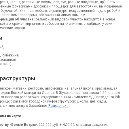
езы, клены, различные сосны, ели, туи, разные плодовые, др.). Есть
ещенные фонариками дорожки и площадка для автостоянки, вымощенные
 брусчатой. Уличная мебель, скульптуры, искусственный пруд с рыбой и
нащен компрессором), обложенный диким камнем.
рмация об участке:
рельефный видовой участок находится в конце
ке) и огорожен кирпичным забором на кирпичных столбиках, у реки -
ические ворота.
и
ый)
. скважина
изованная
олокно)
раструктуры
нское (магазин, ресторан, автомойка, начальная школа, красивейшая
окров Божьей матери на Десне». В Жуковке частная школа 1-11 классы
0 м от поселка расположен оздоровительный комплекс УД Президента РФ
г.Троицк с развитой городской инфраструктурой: школы, дет. сады,
а, фитнес-центр с бассейном
Резиденция
.
лы на карте
тству «Белые Ветры»:
225 000 руб. + НДС 5% от вознаграждения