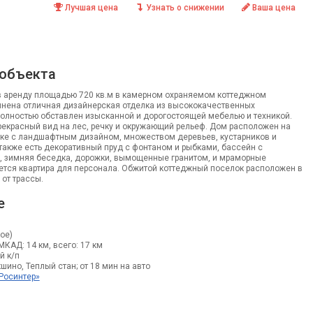
Лучшая цена
Узнать о снижении
Ваша цена
 объекта
 аренду площадью 720 кв.м в камерном охраняемом коттеджном
лнена отличная дизайнерская отделка из высококачественных
полностью обставлен изысканной и дорогостоящей мебелью и техникой.
рекрасный вид на лес, речку и окружающий рельеф. Дом расположен на
ке с ландшафтным дизайном, множеством деревьев, кустарников и
 также есть декоративный пруд с фонтаном и рыбками, бассейн с
, зимняя беседка, дорожки, вымощенные гранитом, и мраморные
ется квартира для персонала. Обжитой коттеджный поселок расположен в
 от трассы.
е
ое)
 МКАД: 14 км, всего: 17 км
й к/п
шино, Теплый стан; от 18 мин на авто
Росинтер»