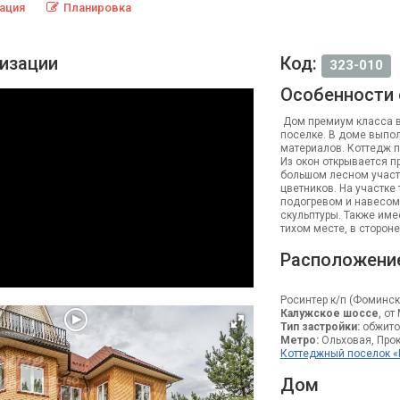
ация
Планировка
лизации
Код:
323-010
Особенности
Дом премиум класса в
поселке. В доме выпо
материалов. Коттедж 
Из окон открывается п
большом лесном участ
цветников. На участке
подогревом и навесом
скульптуры. Также име
тихом месте, в стороне
Расположени
Росинтер к/п (Фоминск
Калужское шоссе
, от
Тип застройки:
обжито
Метро:
Ольховая, Прок
Коттеджный поселок «
Дом