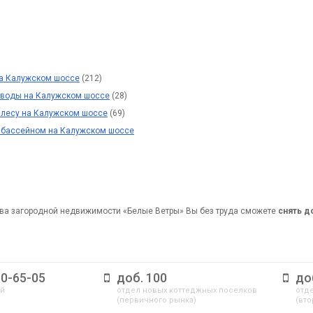
на Калужском шоссе
(212)
у воды на Калужском шоссе
(28)
 лесу на Калужском шоссе
(69)
с бассейном на Калужском шоссе
ва загородной недвижимости «Белые Ветры» Вы без труда сможете
снять 
10-65-05
доб. 100
до
ый
отдел новых коттеджных поселков
отде
(первичного рынка)
(вто