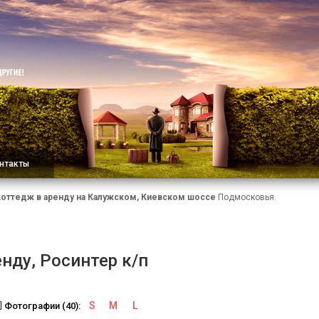
нтакты
коттедж в аренду на Калужском, Киевском шоссе
Подмосковья.
нду, Росинтер к/п
S
M
L
Фотографии (40):