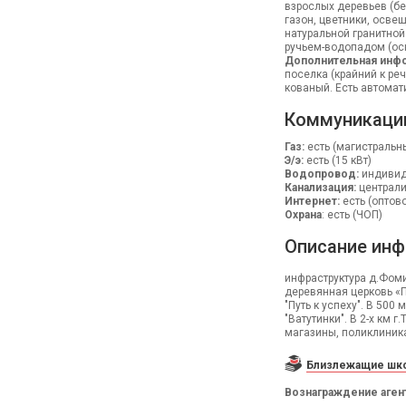
взрослых деревьев (бер
газон, цветники, осв
натуральной гранитной
ручьем-водопадом (ос
Дополнительная инфо
поселка (крайний к реч
кованый. Есть автомат
Коммуникаци
Газ:
есть (магистральн
Э/э:
есть (15 кВт)
Водопровод:
индивид
Канализация:
централ
Интернет:
есть (оптов
Охрана
: есть (ЧОП)
Описание инф
инфраструктура д.Фоми
деревянная церковь «П
"Путь к успеху". В 50
"Ватутинки". В 2-х км 
магазины, поликлиник
Близлежащие шко
Вознаграждение аген