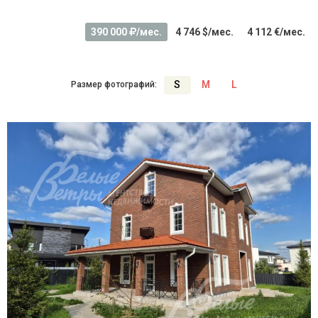
390 000
/мес.
4 746 $/мес.
4 112 €/мес.
S
M
L
Размер фотографий: