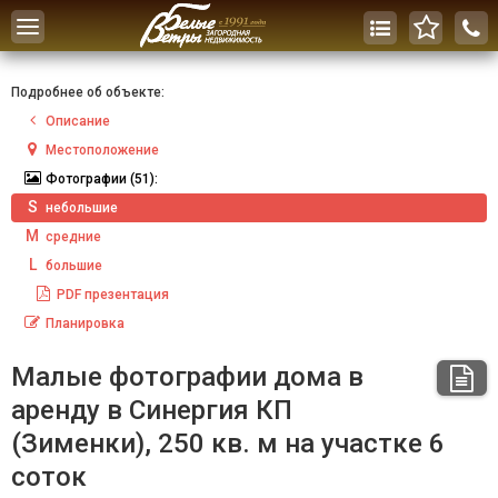
Toggle
navigation
Подробнее об объекте:
Описание
Местоположение
Фотографии
(51):
S
небольшие
M
средние
L
большие
PDF
презентация
Планировка
Малые фотографии дома в
аренду в Синергия КП
(Зименки), 250 кв. м на участке 6
соток