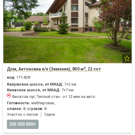
2
Дом, Антоновка к/п (Зименки), 850 м
, 22 сот
код:
171-828
Калужское шоссе, от МКАД:
7+2 км
Киевское шоссе, от МКАД:
7+7 км
Филатов луг, Теплый стан - от 12 мин на авто
Готовность:
меблирован,
спален:
8,
с/узлов:
8
Участок с лесом
Cауна
265 000 000