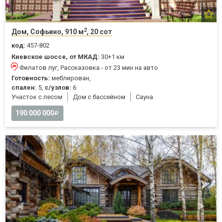
2
Дом, Софьино, 910 м
, 20 сот
код:
457-802
Киевское шоссе, от МКАД:
30+1 км
Филатов луг, Рассказовка - от 23 мин на авто
Готовность:
меблирован,
спален:
5,
с/узлов:
6
Участок с лесом
Дом с бассейном
Cауна
190 000 000