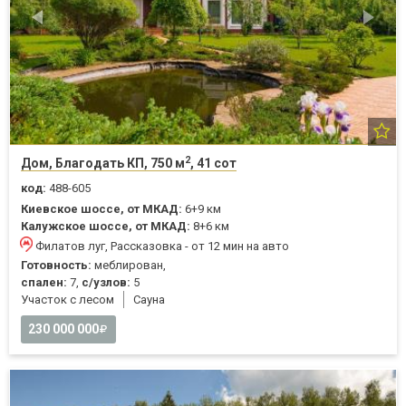
2
Дом, Благодать КП, 750 м
, 41 сот
код:
488-605
Киевское шоссе, от МКАД:
6+9 км
Калужское шоссе, от МКАД:
8+6 км
Филатов луг, Рассказовка - от 12 мин на авто
Готовность:
меблирован,
спален:
7,
с/узлов:
5
Участок с лесом
Cауна
230 000 000