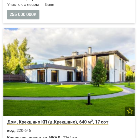
Участок с лесом
Баня
255 000 000
2
Дом, Крекшино КП (д.Крекшино), 640 м
, 17 сот
код:
220-646
Киевское шоссе, от МКАД:
21+4 км