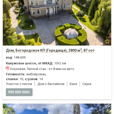
2
Дом, Богородское КП (Городище), 2800 м
, 87 сот
код:
148-609
Калужское шоссе, от МКАД:
10+2 км
Ольховая, Теплый стан - от 8 мин на авто
Готовность:
меблирован,
спален:
10,
с/узлов:
14
Участок с лесом
Дом с бассейном
Баня
Cауна
990 000 000