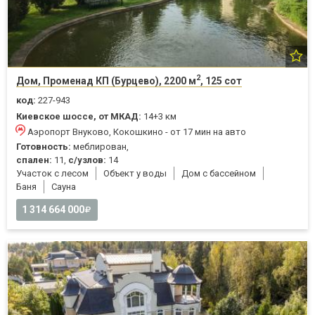
2
Дом, Променад КП (Бурцево), 2200 м
, 125 сот
код:
227-943
Киевское шоссе, от МКАД:
14+3 км
Аэропорт Внуково, Кокошкино - от 17 мин на авто
Готовность:
меблирован,
спален:
11,
с/узлов:
14
Участок с лесом
Объект у воды
Дом с бассейном
Баня
Cауна
1 314 664 000