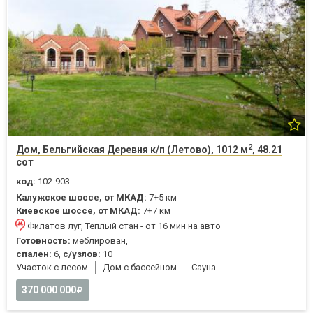
2
Дом, Бельгийская Деревня к/п (Летово), 1012 м
, 48.21
сот
код:
102-903
Калужское шоссе, от МКАД:
7+5 км
Киевское шоссе, от МКАД:
7+7 км
Филатов луг, Теплый стан - от 16 мин на авто
Готовность:
меблирован,
спален:
6,
с/узлов:
10
Участок с лесом
Дом с бассейном
Cауна
370 000 000