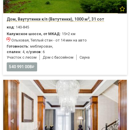
2
Дом, Ваутутинки к/п (Ватутинки), 1000 м
, 31 сот
код:
140-845
Калужское шоссе, от МКАД:
15+2 км
Ольховая, Теплый стан - от 14 мин на авто
Готовность:
меблирован,
спален:
4,
с/узлов:
6
Участок с лесом
Дом с бассейном
Cауна
540 991 008