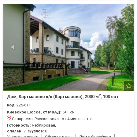
2
Дом, Картмазово к/п (Картмазово), 2000 м
, 100 сот
код:
225-611
Киевское шоссе, от МКАД:
5+1 км
Саларьево, Рассказовка - от 4 мин на авто
Готовность:
меблирован,
спален:
7,
с/узлов:
6
Участок с лесом
Объект у воды
Дом с бассейном