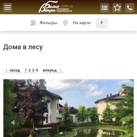
Toggle
navigation
Фильтры
На карте
Дома в лесу
назад
1
2
3
4
вперед