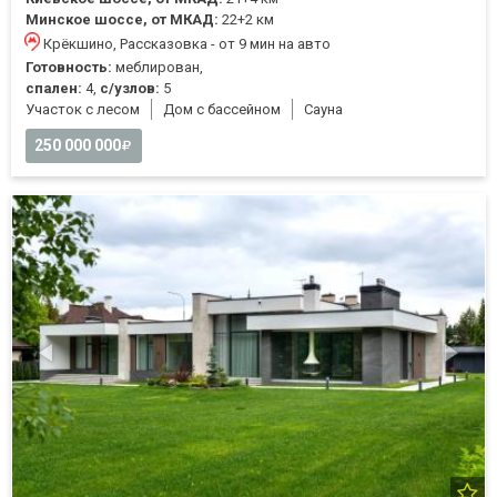
Минское шоссе, от МКАД:
22+2 км
Крёкшино, Рассказовка - от 9 мин на авто
Готовность:
меблирован,
спален:
4,
с/узлов:
5
Участок с лесом
Дом с бассейном
Cауна
250 000 000