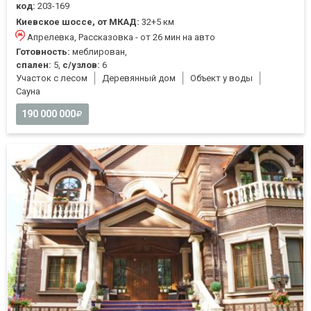
код:
203-169
Киевское шоссе, от МКАД:
32+5 км
Апрелевка, Рассказовка - от 26 мин на авто
Готовность:
меблирован,
спален:
5,
с/узлов:
6
Участок с лесом
Деревянный дом
Объект у воды
Cауна
190 000 000