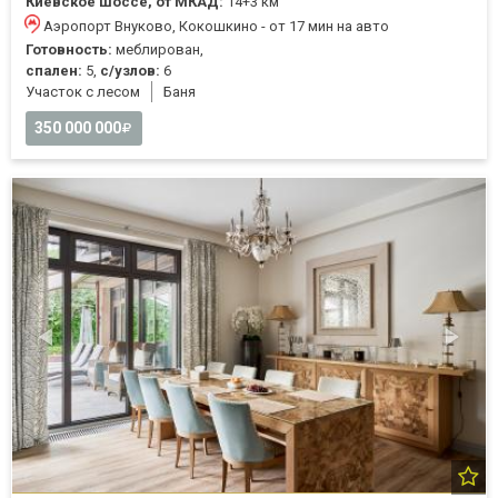
Киевское шоссе, от МКАД:
14+3 км
Аэропорт Внуково, Кокошкино - от 17 мин на авто
Готовность:
меблирован,
спален:
5,
с/узлов:
6
Участок с лесом
Баня
350 000 000