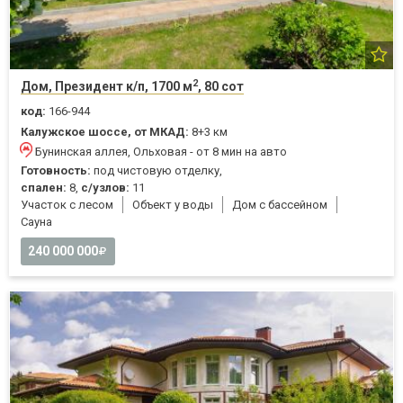
2
Дом, Президент к/п, 1700 м
, 80 сот
код:
166-944
Калужское шоссе, от МКАД:
8+3 км
Бунинская аллея, Ольховая - от 8 мин на авто
Готовность:
под чистовую отделку,
спален:
8,
с/узлов:
11
Участок с лесом
Объект у воды
Дом с бассейном
Cауна
240 000 000