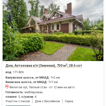
2
Дом, Антоновка к/п (Зименки), 750 м
, 28.6 сот
код:
171-826
Калужское шоссе, от МКАД:
7+2 км
Киевское шоссе, от МКАД:
7+7 км
Филатов луг, Теплый стан - от 12 мин на авто
Готовность:
меблирован,
спален:
5,
с/узлов:
6
Участок с лесом
Дом с бассейном
Cауна