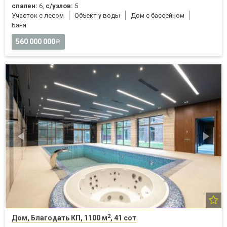
спален:
6,
с/узлов:
5
Участок с лесом
Объект у воды
Дом с бассейном
Баня
560 000 000
2
Дом, Благодать КП, 1100 м
, 41 сот