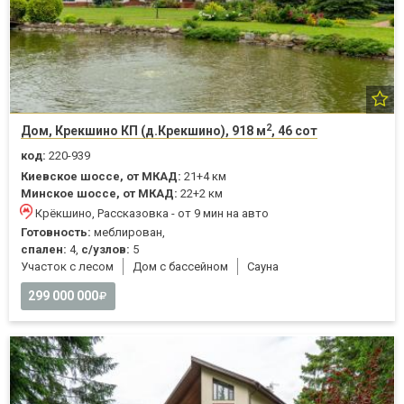
2
Дом, Крекшино КП (д.Крекшино), 918 м
, 46 сот
код:
220-939
Киевское шоссе, от МКАД:
21+4 км
Минское шоссе, от МКАД:
22+2 км
Крёкшино, Рассказовка - от 9 мин на авто
Готовность:
меблирован,
спален:
4,
с/узлов:
5
Участок с лесом
Дом с бассейном
Cауна
299 000 000