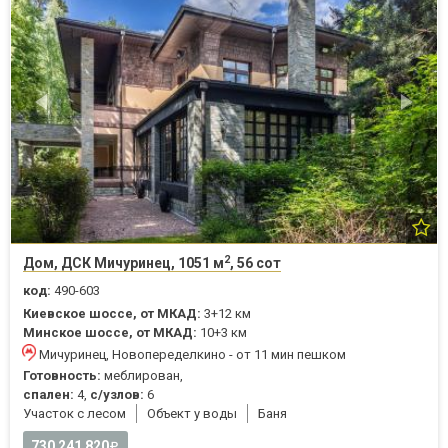
2
Дом, ДСК Мичуринец, 1051 м
, 56 сот
код:
490-603
Киевское шоссе, от МКАД:
3+12 км
Минское шоссе, от МКАД:
10+3 км
Мичуринец, Новопеределкино - от 11 мин пешком
Готовность:
меблирован,
спален:
4,
с/узлов:
6
Участок с лесом
Объект у воды
Баня
730 241 820