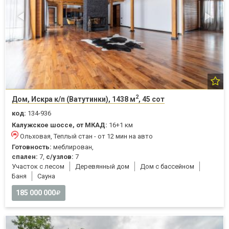
2
Дом, Искра к/п (Ватутинки), 1438 м
, 45 сот
код:
134-936
Калужское шоссе, от МКАД:
16+1 км
Ольховая, Теплый стан - от 12 мин на авто
Готовность:
меблирован,
спален:
7,
с/узлов:
7
Участок с лесом
Деревянный дом
Дом с бассейном
Баня
Cауна
185 000 000