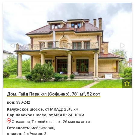
2
Дом, Гайд Парк к/п (Софьино), 781 м
, 52 сот
код:
330-242
Калужское шоссе, от МКАД:
25+3 км
Варшавское шоссе, от МКАД:
24+10 км
Ольховая, Теплый стан - от 26 мин на авто
Готовность:
меблирован,
спален:
4,
с/узлов:
3