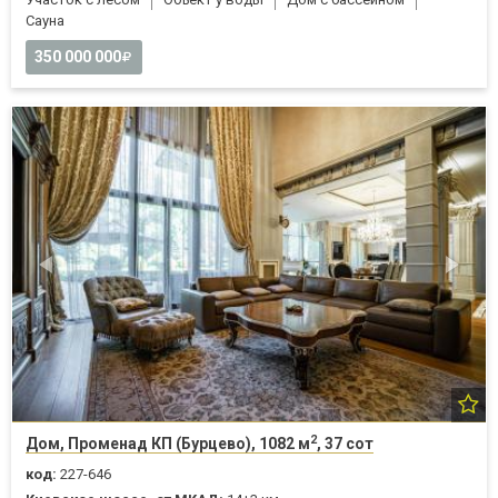
Cауна
350 000 000
2
Дом, Променад КП (Бурцево), 1082 м
, 37 сот
код:
227-646