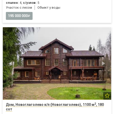
спален:
4,
с/узлов:
5
Участок с лесом
Объект у воды
195 000 000
2
Дом, Новоглаголево к/п (Новоглаголево), 1100 м
, 180
сот