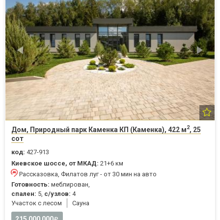
2
Дом, Природный парк Каменка КП (Каменка), 422 м
, 25
сот
код:
427-913
Киевское шоссе, от МКАД:
21+6 км
Рассказовка, Филатов луг - от 30 мин на авто
Готовность:
меблирован,
спален:
5,
с/узлов:
4
Участок с лесом
Cауна
215 000 000