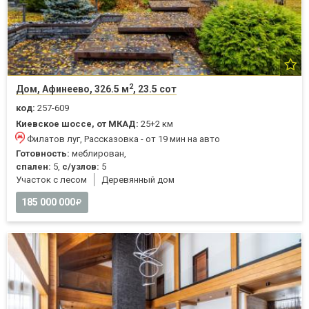
2
Дом, Афинеево, 326.5 м
, 23.5 сот
код:
257-609
Киевское шоссе, от МКАД:
25+2 км
Филатов луг, Рассказовка - от 19 мин на авто
Готовность:
меблирован,
спален:
5,
с/узлов:
5
Участок с лесом
Деревянный дом
185 000 000