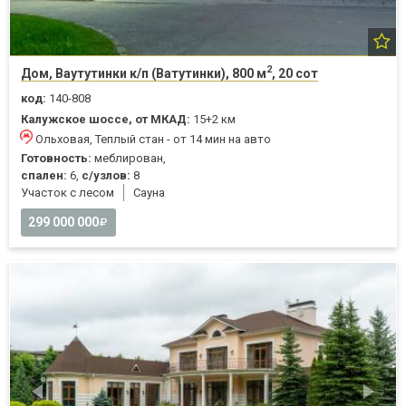
2
Дом, Ваутутинки к/п (Ватутинки), 800 м
, 20 сот
код:
140-808
Калужское шоссе, от МКАД:
15+2 км
Ольховая, Теплый стан - от 14 мин на авто
Готовность:
меблирован,
спален:
6,
с/узлов:
8
Участок с лесом
Cауна
299 000 000