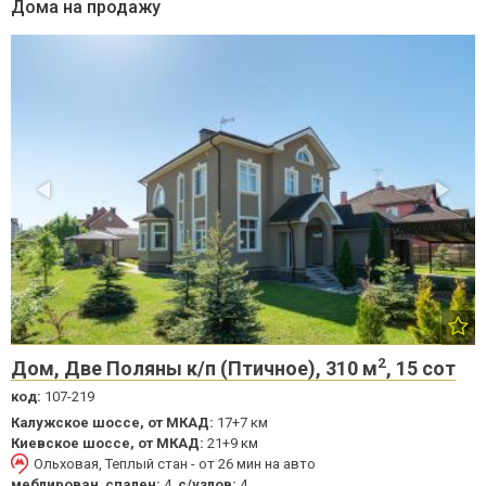
Дома на продажу
2
Дом, Две Поляны к/п (Птичное), 310 м
, 15 сот
код:
107-219
Калужское шоссе, от МКАД:
17+7 км
Киевское шоссе, от МКАД:
21+9 км
Ольховая, Теплый стан - от 26 мин на авто
меблирован
,
спален:
4,
с/узлов:
4