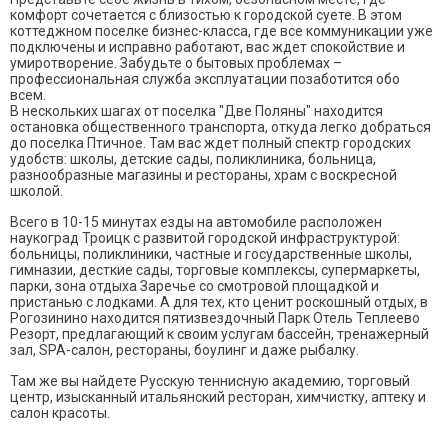
комфорт сочетается с близостью к городской суете. В этом
коттеджном поселке бизнес-класса, где все коммуникации уже
подключены и исправно работают, вас ждет спокойствие и
умиротворение. Забудьте о бытовых проблемах –
профессиональная служба эксплуатации позаботится обо
всем.
В нескольких шагах от поселка "Две Поляны" находится
остановка общественного транспорта, откуда легко добраться
до поселка Птичное. Там вас ждет полный спектр городских
удобств: школы, детские сады, поликлиника, больница,
разнообразные магазины и рестораны, храм с воскресной
школой.
Всего в 10-15 минутах езды на автомобиле расположен
наукоград Троицк с развитой городской инфраструктурой:
больницы, поликлиники, частные и государственные школы,
гимназии, десткие сады, торговые комплексы, супермаркеты,
парки, зона отдыха Заречье со смотровой площадкой и
пристанью с лодками. А для тех, кто ценит роскошный отдых, в
Рогозинино находится пятизвездочный Парк Отель Теплеево
Резорт, предлагающий к своим услугам бассейн, тренажерный
зал, SPA-салон, рестораны, боулинг и даже рыбалку.
Там же вы найдете Русскую теннисную академию, торговый
центр, изысканный итальянский ресторан, химчистку, аптеку и
салон красоты.