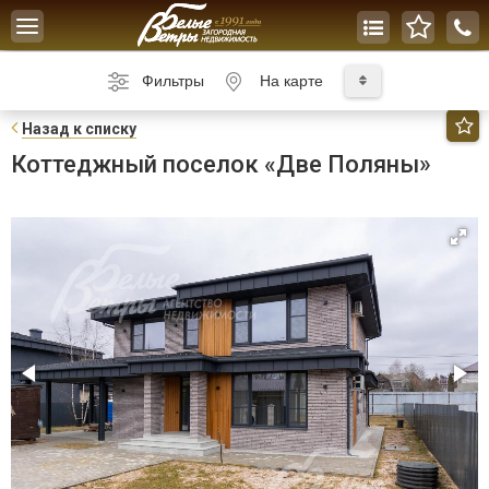
Toggle
navigation
Фильтры
На карте
Н
азад к списку
Коттеджный поселок «Две Поляны»