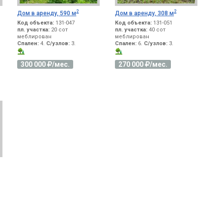
2
2
Дом в аренду, 590 м
Дом в аренду, 308 м
Код объекта:
131-047
Код объекта:
131-051
пл. участка:
20 сот
пл. участка:
40 сот
меблирован
меблирован
Спален:
4.
С/узлов:
3.
Спален:
6.
С/узлов:
3.
300 000
/мес.
270 000
/мес.