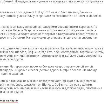
 обжитой. Но предложения домов на продажу или в аренду поступают на
еревянные площадью от 200 до 700 кв.м: с бассейнами, банными
 участках, у леса, или у озера. Стадия готовности под ключ, с мебелью
нтральными коммуникациями, широкими освещенными дорогами. По
поселок Лесное Озеро огорожен и охраняется. Есть два контрольно-
рога к которым ведет через лес: первый с Калужского шоссе, второй с
ороги (с бетонки). На территории организованы детская и спортивная
 находится частная школа Ника и магазин. Ближайшая инфраструктура в г.
Шишкин лес, Щапово, Софьино, где есть все необходимое: торговые центры,
 искусств, муниципальные и частные школы и детские сады, спортивные
и многое другое.
енняя:
На территории поселка большое озеро с прогулочной зоной.
 площадки. Широкие и освещаемые дороги внутри поселка. На въезде
пункт с охраной.
няя:
В 5 минутах на машине находится частная школа Ника и магазин.
цка и п. Красное, Шишкин лес, Щапово, Софьино: торговые центры,
 искусств, муниципальные и частные школы и детские сады, спортивные
и многое другое.
лы на карте