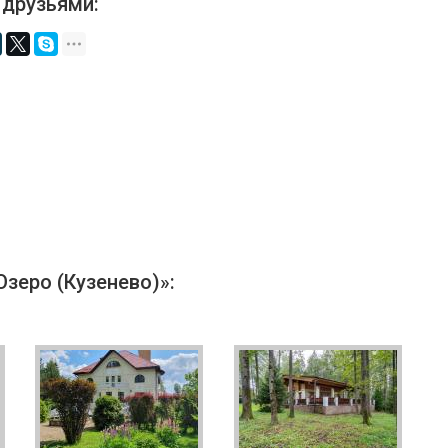
 друзьями:
зеро (Кузенево)»: