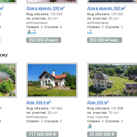
2
2
2
 м
Дом в аренду, 590 м
Дом в аренду, 560 м
2
Код объекта:
131-029
Код объекта:
131-053
пл. участка:
20 сот
пл. участка:
20 сот
меблирован
меблирован
.
Спален:
6.
С/узлов:
4.
Спален:
5.
С/узлов:
5.
350 000
/мес.
350 000
/мес.
ажу
2
2
Дом, 506.5 м
Дом, 435 м
3
Код объекта:
131-665
Код объекта:
131-838
пл. участка:
30 сот
пл. участка:
15 сот
меблирован
под отделку
.
Спален:
5.
С/узлов:
3.
Спален:
4.
С/узлов:
3.
117 000 000
35 000 000