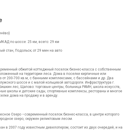
е
енёво)
 МКАД по шоссе: 25 км, всего: 29 км
ый стан, Подольск; от 29 мин на авто
временный обжитой коттеджный поселок бизнес-класса с собственным
оложенный на территории леса. Дома в поселке кирпичные или
от 200-700 кв.м, с банными комплексами, с бассейнами и др. Два
алужского шоссе и с малой кольцевой автодороги. Инфраструктура г.
 Шишкин лес, Щапово: торговые центры, больница РАМН, школа искусств,
ные школы и детские сады, спортивные комплексы, рестораны и многое
селке дома на продажу и в аренду.
есное Озеро –современный поселок бизнес-класса, в центре которого
иродное озеро, окружен реликтовым лесом.
ан в 2007 году известным девелопером, состоит из двух очередей, и на