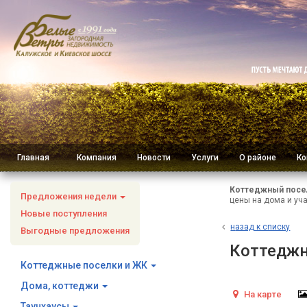
Главная
Компания
Новости
Услуги
О районе
Ко
Коттеджный посе
Предложения недели
цены на дома и уча
Новые поступления
н
азад к списку
Выгодные предложения
Коттеджн
Коттеджные поселки и ЖК
Дома, коттеджи
На карте
Таунхаусы