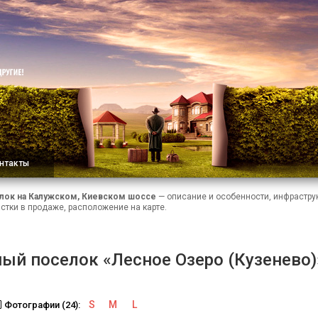
нтакты
лок на Калужском, Киевском шоссе
— описание и особенности, инфраструк
стки в продаже, расположение на карте.
ый поселок «Лесное Озеро (Кузенево)
S
M
L
Фотографии (24):