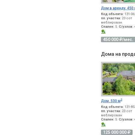
Дом в аренду, 450
Код объекта:
131-06
пл. участка:
23 сот
меблирован
Спален:
5.
С/узлов:
4
450 000
/мес.
Дома на прод
2
Дом, 530 м
Код объекта:
131-85
пл. участка:
23 сот
меблирован
Спален:
5.
С/узлов:
4
125 000 000