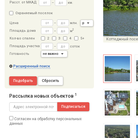
Расст
.
от МКАД
–
км.
Охраняемый поселок
–
млн.
р
Цена
2
Площадь дома
–
м
Кол-во спален
2
3
4
5+
Коттеджный посе
Площадь участка
–
соток
Готовность
не важно
Расширенный поиск
Подобрать
Сбросить
1
Рассылка новых объектов
Подписаться
Согласен на обработку персональных
данных