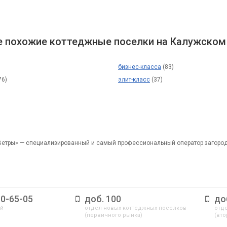
 похожие коттеджные поселки на Калужском
бизнес-класса
(83)
76)
элит-класс
(37)
Ветры» — специализированный и самый профессиональный оператор загоро
10-65-05
доб. 100
до
ый
отдел новых коттеджных поселков
отде
(первичного рынка)
(вто