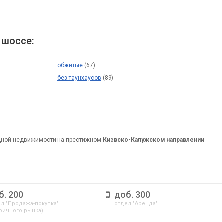
 шоссе:
обжитые
(67)
без таунхаусов
(89)
дной недвижимости на престижном
Киевско-Калужском направлении
б. 200
доб. 300
л "Продажа-покупка"
отдел "Аренда"
ричного рынка)