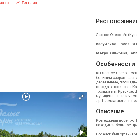
ация
Генплан
Расположени
Лесное Озеро к/п (Куз
Калужское шоссе
, от
Метро:
Ольховая, Тепл
Особенности
КП Лесное Озеро – со
большим озером, расп
деревянные, площадью 
въезда в поселок: с К
Троицка и п. Красное,
муниципальные и част
др. Предлагаются в по
Описание
Коттеджный поселок Л
находится большое пр
Поселок был организов