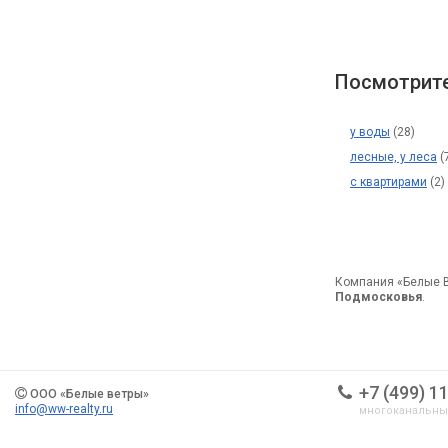
Посмотрите
у воды
(28)
лесные, у леса
(
с квартирами
(2)
Компания «Белые 
Подмосковья
.
+7 (499) 1
ООО «Белые ветры»
info@ww-realty.ru
многоканальн