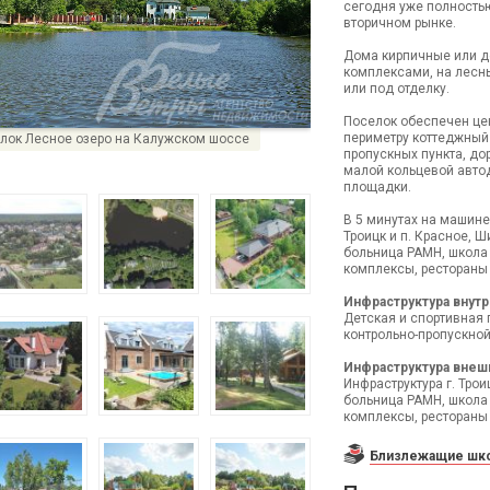
сегодня уже полностью
вторичном рынке.
Дома кирпичные или д
комплексами, на лесных
или под отделку.
Поселок обеспечен це
периметру коттеджный 
лок Лесное озеро на Калужском шоссе
пропускных пункта, до
малой кольцевой автод
площадки.
В 5 минутах на машине
Троицк и п. Красное, 
больница РАМН, школа
комплексы, рестораны 
Инфраструктура внутр
Детская и спортивная
контрольно-пропускной 
Инфраструктура внеш
Инфраструктура г. Трои
больница РАМН, школа
комплексы, рестораны 
Близлежащие шко