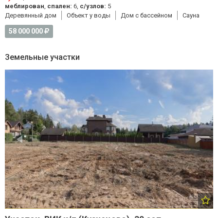
меблирован
,
спален:
6,
с/узлов:
5
Деревянный дом
Объект у воды
Дом с бассейном
Cауна
58 000 000
Земельные участки