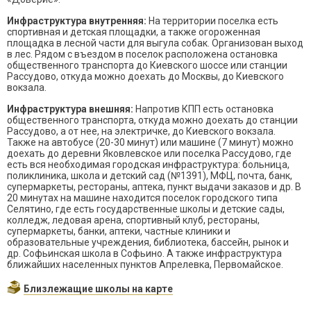
Инфраструктура внутренняя:
На территории поселка есть
спортивная и детская площадки, а также огороженная
площадка в лесной части для выгула собак. Организован выход
в лес. Рядом с въездом в поселок расположена остановка
общественного транспорта до Киевского шоссе или станции
Рассудово, откуда можно доехать до Москвы, до Киевского
вокзала.
Инфраструктура внешняя:
Напротив КПП есть остановка
общественного транспорта, откуда можно доехать до станции
Рассудово, а от нее, на электричке, до Киевского вокзала.
Также на автобусе (20-30 минут) или машине (7 минут) можно
доехать до деревни Яковлевское или поселка Рассудово, где
есть вся необходимая городская инфраструктура: больница,
поликлиника, школа и детский сад (№1391), МФЦ, почта, банк,
супермаркеты, рестораны, аптека, пункт выдачи заказов и др. В
20 минутах на машине находится поселок городского типа
Селятино, где есть государственные школы и детские сады,
колледж, ледовая арена, спортивный клуб, рестораны,
супермаркеты, банки, аптеки, частные клиники и
образовательные учреждения, библиотека, бассейн, рынок и
др. Софьинская школа в Софьино. А также инфраструктура
ближайших населенных пунктов Апрелевка, Первомайское.
Близлежащие школы на карте