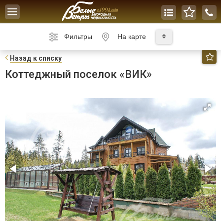
Toggle
navigation
Фильтры
На карте
Н
азад к списку
Коттеджный поселок «ВИК»