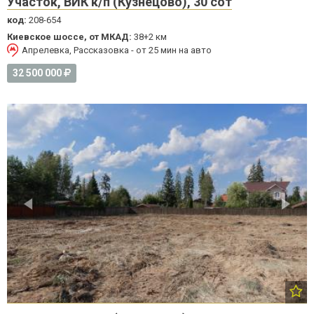
Участок, ВИК к/п (Кузнецово), 30 сот
код:
208-654
Киевское шоссе, от МКАД:
38+2 км
Апрелевка, Рассказовка - от 25 мин на авто
32 500 000