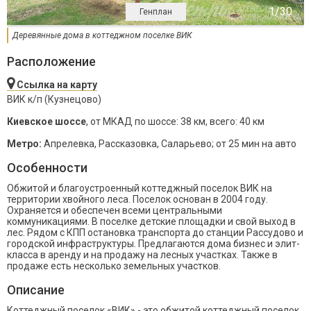
Генплан
Деревянные дома в коттеджном поселке ВИК
Расположение
Ссылка на карту
ВИК к/п (Кузнецово)
Киевское шоссе
, от МКАД по шоссе: 38 км, всего: 40 км
Метро:
Апрелевка, Рассказовка, Саларьево; от 25 мин на авто
Особенности
Обжитой и благоустроенный коттеджный поселок ВИК на
территории хвойного леса. Поселок основан в 2004 году.
Охраняется и обеспечен всеми центральными
коммуникациями. В поселке детские площадки и свой выход в
лес. Рядом с КПП остановка транспорта до станции Рассудово и
городской инфраструктуры. Предлагаются дома бизнес и элит-
класса в аренду и на продажу на лесных участках. Также в
продаже есть несколько земельных участков.
Описание
Коттеджный поселок «ВИК» - это обжитой коттеджный поселок