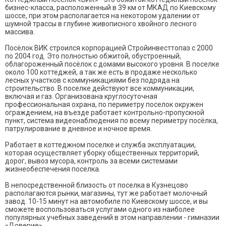
бизнес-класса, расположенный в 39 км от МКАД по Киевскому
шоссе, при этом располагается на некотором удалении от
шумной трассы в глубине живописного хвойного лесного
массива.
Посёлок ВИК строился корпорацией Стройинвесттопаз с 2000
по 2004 год. Это полностью обжитой, обустроенный,
облагороженный посёлок с домами высокого уровня. В поселке
около 100 коттеджей, а так же есть в продаже несколько
лесных участков с коммуникациями без подряда на
строительство. В поселке действуют все коммуникации,
включая и газ. Организована круглосуточная
профессиональная охрана, по периметру поселок окружен
ограждением, на въезде работает контрольно-пропускной
пункт, система видеонаблюдения по всему периметру посёлка,
патрулирование в дневное и ночное время.
Работает в коттеджном поселке и служба эксплуатации,
которая осуществляет уборку общественных территорий,
дорог, вывоз мусора, контроль за всеми системами
жизнеобеспечения поселка.
В непосредственной близость от поселка в Кузнецово
располагаются рынки, магазины, тут же работает молочный
завод. 10-15 минут на автомобиле по Киевскому шоссе, и вы
сможете воспользоваться услугами одного из наиболее
популярных учебных заведений в этом направлении - гимназии
«Доверие».