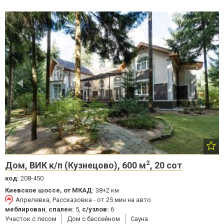
2
Дом, ВИК к/п (Кузнецово), 600 м
, 20 сот
код:
208-450
Киевское шоссе, от МКАД:
38+2 км
Апрелевка, Рассказовка - от 25 мин на авто
меблирован
,
спален:
5,
с/узлов:
6
Участок с лесом
Дом с бассейном
Cауна