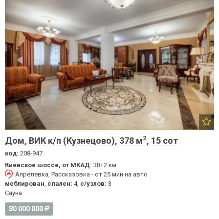
2
Дом, ВИК к/п (Кузнецово), 378 м
, 15 сот
код:
208-947
Киевское шоссе, от МКАД:
38+2 км
Апрелевка, Рассказовка - от 25 мин на авто
меблирован
,
спален:
4,
с/узлов:
3
Cауна
80 000 000