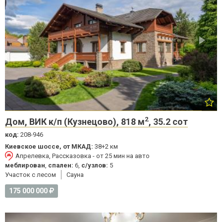
2
Дом, ВИК к/п (Кузнецово), 818 м
, 35.2 сот
код:
208-946
Киевское шоссе, от МКАД:
38+2 км
Апрелевка, Рассказовка - от 25 мин на авто
меблирован
,
спален:
6,
с/узлов:
5
Участок с лесом
Cауна
175 000 000