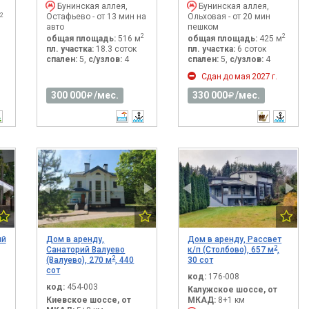
Бунинская аллея,
Бунинская аллея,
Остафьево - от 13 мин на
Ольховая - от 20 мин
2
авто
пешком
2
2
общая площадь:
516 м
общая площадь:
425 м
пл. участка:
18.3 соток
пл. участка:
6 соток
спален:
5,
с/узлов:
4
спален:
5,
с/узлов:
4
Сдан до мая 2027 г.
300 000
/мес.
330 000
/мес.
ый
Дом в аренду,
Дом в аренду, Рассвет
2
Санаторий Валуево
к/п (Столбово), 657 м
,
2
(Валуево), 270 м
, 440
30 сот
сот
код:
176-008
код:
454-003
Калужское шоссе, от
Киевское шоссе, от
МКАД:
8+1 км