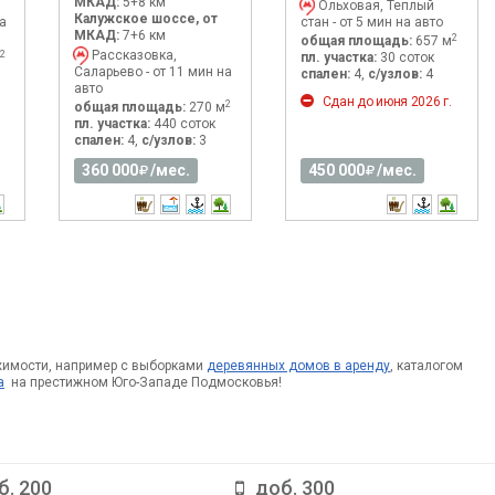
МКАД:
5+8 км
Ольховая, Теплый
Калужское шоссе, от
а
стан - от 5 мин на авто
МКАД:
7+6 км
2
общая площадь:
657 м
Рассказовка,
2
пл. участка:
30 соток
Саларьево - от 11 мин на
спален:
4,
с/узлов:
4
авто
Сдан до июня 2026 г.
2
общая площадь:
270 м
пл. участка:
440 соток
спален:
4,
с/узлов:
3
360 000
/мес.
450 000
/мес.
жимости, например с выборками
деревянных домов в аренду
, каталогом
а
на престижном Юго-Западе Подмосковья!
б. 200
доб. 300