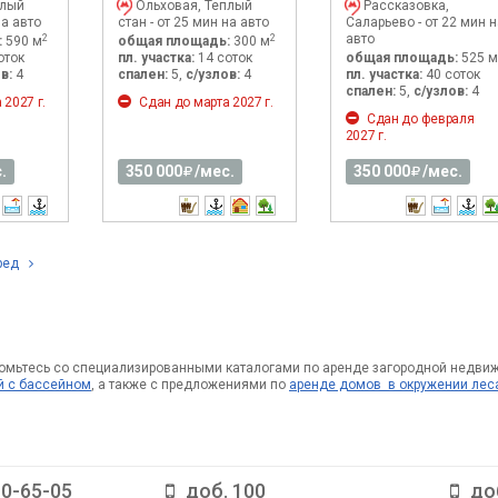
плый
Ольховая, Теплый
Рассказовка,
на авто
стан - от 25 мин на авто
Саларьево - от 22 мин н
авто
2
2
:
590 м
общая площадь:
300 м
оток
пл. участка:
14 соток
общая площадь:
525 м
в:
4
спален:
5,
с/узлов:
4
пл. участка:
40 соток
спален:
5,
с/узлов:
4
2027 г.
Сдан до марта 2027 г.
Сдан до февраля
2027 г.
.
350 000
/мес.
350 000
/мес.
ред
омьтесь со специализированными каталогами по аренде загородной недви
й с бассейном
, а также с предложениями по
аренде домов в окружении лес
10-65-05
доб. 100
до