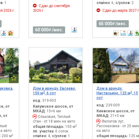
в:
1
спален:
6,
с/узлов:
2
Сдан до сентября
я 2026 г.
2026 г.
Сдан до марта 2027 г
65 000
/мес.
60 000
/мес.
уковка,
Дом в аренду, Евсеево,
Дом в аренду,
2
2
150 м
, 6 сот
Настасьино, 125 м
, 15
сот
код:
319-003
код:
239-009
е, от
Калужское шоссе, от
МКАД:
15+6 км
Киевское шоссе, от
, от
МКАД:
21+3 км
Ольховая, Теплый
стан - от 18 мин на авто
Филатов луг,
плый
Рассказовка - от 20 ми
2
общая площадь:
150 м
на авто
на авто
пл. участка:
6 соток
2
:
200 м
спален:
4,
с/узлов:
1
общая площадь:
125 м