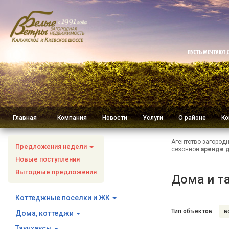
Главная
Компания
Новости
Услуги
О районе
Ко
Агентство загород
Предложения недели
сезонной
аренде 
Новые поступления
Выгодные предложения
Дома и т
Коттеджные поселки и ЖК
Тип объектов:
в
Дома, коттеджи
Таунхаусы