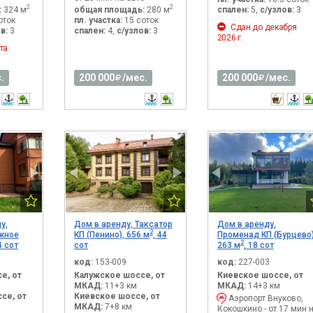
2
2
:
324 м
общая площадь:
280 м
спален:
5,
с/узлов:
3
оток
пл. участка:
15 соток
Сдан до декабря
в:
3
спален:
4,
с/узлов:
3
2026 г.
та
.
200 000
/мес.
200 000
/мес.
у,
Дом в аренду, Таксатор
Дом в аренду,
2
Южное
КП (Пенино), 656 м
, 44
Променад КП (Бурцево)
2
 4 сот
сот
263 м
, 18 сот
код:
153-009
код:
227-003
е, от
Калужское шоссе, от
Киевское шоссе, от
МКАД:
11+3 км
МКАД:
14+3 км
се, от
Киевское шоссе, от
Аэропорт Внуково,
МКАД:
7+8 км
Кокошкино - от 17 мин 