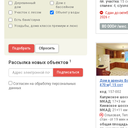
пл. участка:
15 с
Деревянный
Дом с
спален:
4,
с/узло
дом
бассейном
Участок с лесом
Объект у воды
Сдан до октяб
2026 г.
Есть баня/сауна
Усадьбы, дома класса премиум и люкс
80 000
/мес.
Подобрать
Сбросить
1
Рассылка новых объектов
Подписаться
Дом в аренду, Б
Согласен на обработку персональных
2
470 м
, 15 сот
данных
код:
157-002
Калужское шосс
МКАД:
17+3 км
Киевское шоссе
МКАД:
21+11 км
Ольховая, Те
стан - от 19 мин 
общая площадь