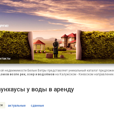
нтакты
ной недвижимости Белые Ветры представляет уникальный каталог предложе
домов возле рек, озер и водоёмов
на Калужском - Киевском направлении
аунхаусы у воды в аренду
се
актуальные
сданные