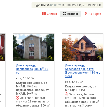
Курс ЦБ РФ
06.08.26
$ – 80.9293
, € – 93.1901
Список
Каталог
На карте
Дом в аренду,
Дом в аренду,
2
Поливаново, 300 м
, 12
Березовая роща к/п
2
сот
(Воскресенское), 130 м
,
3 сот
код:
138-006
код:
545-002
Калужское шоссе, от
МКАД:
19+6 км
Калужское шоссе, от
Варшавское шоссе, от
МКАД:
8+6 км
МКАД:
26+7 км
-
Ольховая, Теплый
Ольховая, Теплый
стан - от 9 мин на авто
стан - от 23 мин на авто
2
2
общая площадь:
130 м
2
общая площадь:
300 м
пл. участка:
3 соток