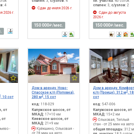
оток
спален:
3,
с/узлов:
4
пл. участка:
40 соток
в:
4
спален:
3,
с/узлов:
2
Сдан до июля 2026 г.
я 2026 г.
Сдан до августа
2026 г.
150 000
/мес.
150 000
/мес.
.
Дом в аренду, Ново-
Дом в аренду, Комфор
2
Спасское к/п (Поповка),
к/п (Троицк), 312 м
, 18
2
2
, 10 сот
280 м
, 15 сот
сот
код:
118-029
код:
547-006
, от
Калужское шоссе, от
Калужское шоссе, от
МКАД:
17+10 км
МКАД:
15+2 км
 от
Киевское шоссе, от
Ольховая, Теплый
МКАД:
21+9 км
стан - от 25 мин на авто
ьево -
Крёкшино, Ольховая -
общая площадь:
312 м
от 28 мин на авто
пл. участка:
18.5 соток