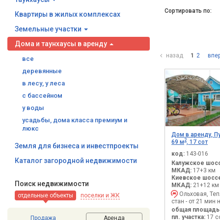
Сортировать по:
Квартиры в жилых комплексах
Земельные участки
Дома и таунхаусы в аренду
назад
1
2
впе
все
деревянные
в лесу, у леса
с бассейном
у воды
усадьбы, дома класса премиум и
люкс
Дом в аренду, П
2
69 м
, 17 сот
Земля для бизнеса и инвестпроекты
код:
143-016
Каталог загородной недвижимости
Калужское шосс
МКАД:
17+3 км
Киевское шоссе
Поиск недвижимости
МКАД:
21+12 км
Ольховая, Те
отдельные объекты
поселки и ЖК
стан - от 21 мин 
общая площадь
пл. участка:
17 с
Продажа
Аренда