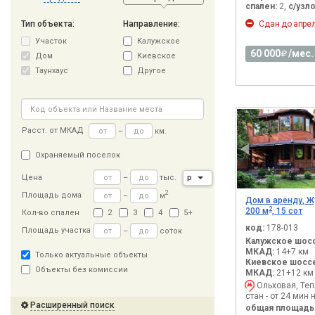
спален:
2,
с/узло
Сдан до апрел
Тип объекта:
Направление:
Участок
Калужское
60 000
/мес.
Дом
Киевское
Таунхаус
Другое
Расст
.
от МКАД
–
км.
Охраняемый поселок
–
тыс.
р
Цена
2
Площадь дома
–
м
Дом в аренду, Ж
2
200 м
, 15 сот
Кол-во спален
2
3
4
5+
код:
178-013
Площадь участка
–
соток
Калужское шосс
МКАД:
14+7 км
Только актуальные объекты
Киевское шоссе
Объекты без комиссии
МКАД:
21+12 км
Ольховая, Те
стан - от 24 мин 
Расширенный поиск
общая площадь