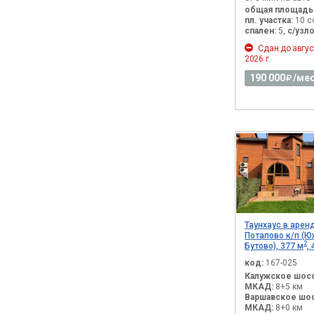
общая площадь
пл. участка:
10 с
спален:
5,
с/узло
Сдан до авгус
2026 г.
190 000
/мес
Таунхаус в аренд
Потапово к/п (
2
Бутово), 377 м
,
код:
167-025
Калужское шосс
МКАД:
8+5 км
Варшавское шос
МКАД:
8+0 км