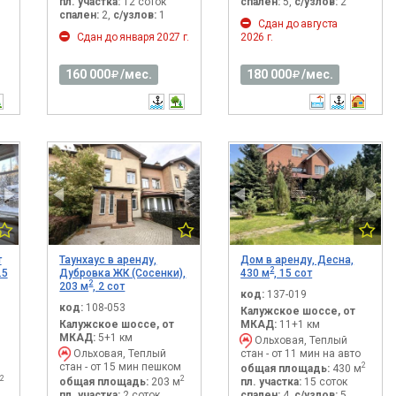
пл. участка:
12 соток
спален:
5,
с/узлов:
2
спален:
2,
с/узлов:
1
Сдан до августа
Сдан до января 2027 г.
2026 г.
160 000
/мес.
180 000
/мес.
т
Таунхаус в аренду,
Дом в аренду, Десна,
2
.5
Дубровка ЖК (Сосенки),
430 м
, 15 сот
2
203 м
, 2 сот
код:
137-019
код:
108-053
Калужское шоссе, от
Калужское шоссе, от
МКАД:
11+1 км
МКАД:
5+1 км
Ольховая, Теплый
Ольховая, Теплый
стан - от 11 мин на авто
стан - от 15 мин пешком
2
общая площадь:
430 м
2
2
общая площадь:
203 м
пл. участка:
15 соток
пл. участка:
2 соток
спален:
4,
с/узлов:
5