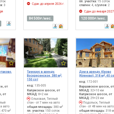
оток
пл. участка:
15 соток
Сдан до апреля 2026 г.
в:
3
спален:
4,
с/узлов:
2
ря
Сдан до января 2027 
84 500
/мес.
120 000
/мес.
отаково,
Таунхаус в аренду,
Дом в аренду, Юрово
2
2
Воскресенское, 380 м
,
(Кленово), 318 м
, 40 с
150 сот
код:
172-001
код:
135-005
е, от
Варшавское шоссе, от
Калужское шоссе, от
МКАД:
32+10 км
, от
МКАД:
8+2 км
Калужское шоссе, от
МКАД:
29+23 км
Ольховая, Теплый
плый
стан - от 7 мин на авто
Подольск, Теплый
на авто
стан - от 48 мин на авто
2
общая площадь:
380 м
2
:
470 м
пл. участка:
150 соток
общая площадь:
318 м