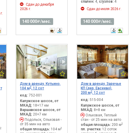
спален:
4,
с/узлов:
4
Сдан до декабря
2026 г.
Сдан до июля 2026 г.
г.
140 000
/мес.
140 000
/мес.
Дом в аренду, Кутьино,
Дом в аренду, Заречье
2
от
104 м
, 12 сот
КП (дер. Евсеево),
2
200 м
, 12 сот
код:
752-001
код:
515-004
Калужское шоссе, от
МКАД:
18+17 км
Калужское шоссе, от
Варшавское шоссе, от
МКАД:
8+8 км
МКАД:
20+7 км
Ольховая, Теплый
Подольск, Ольховая -
стан - от 25 мин на авто
от 35 мин на авто
2
общая площадь:
200 м
2
2
общая площадь:
104 м
пл. участка:
12 соток