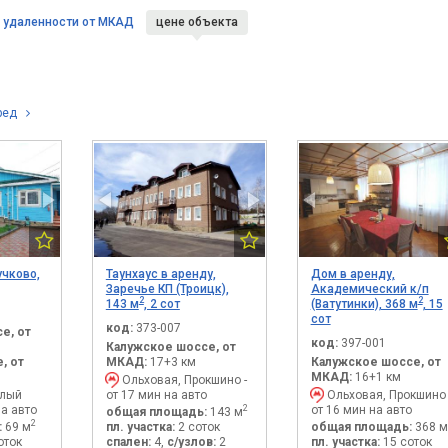
удаленности
от МКАД
цене объекта
ред
учково,
Таунхаус в аренду,
Дом в аренду,
Заречье КП (Троицк),
Академический к/п
2
2
143 м
, 2 сот
(Ватутинки), 368 м
, 15
сот
код:
373-007
е, от
код:
397-001
Калужское шоссе, от
, от
МКАД:
17+3 км
Калужское шоссе, от
МКАД:
16+1 км
Ольховая, Прокшино -
плый
от 17 мин на авто
Ольховая, Прокшино 
на авто
от 16 мин на авто
2
общая площадь:
143 м
2
:
69 м
пл. участка:
2 соток
общая площадь:
368 м
оток
спален:
4,
с/узлов:
2
пл. участка:
15 соток