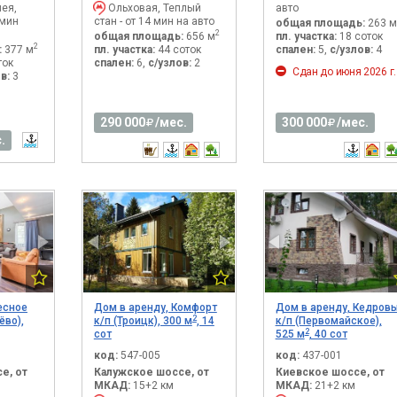
ея,
Ольховая, Теплый
авто
 мин
стан - от 14 мин на авто
общая площадь:
263 м
2
общая площадь:
656 м
пл. участка:
18 соток
2
:
377 м
пл. участка:
44 соток
спален:
5,
с/узлов:
4
ток
спален:
6,
с/узлов:
2
Сдан до июня 2026 г.
в:
3
290 000
/мес.
300 000
/мес.
.
есное
Дом в аренду, Комфорт
Дом в аренду, Кедров
2
ёво),
к/п (Троицк), 300 м
, 14
к/п (Первомайское),
2
сот
525 м
, 40 сот
код:
547-005
код:
437-001
е, от
Калужское шоссе, от
Киевское шоссе, от
МКАД:
15+2 км
МКАД:
21+2 км