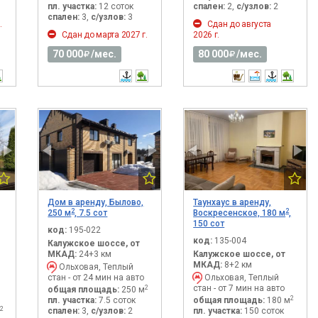
пл. участка:
12 соток
спален:
2,
с/узлов:
2
спален:
3,
с/узлов:
3
.
Сдан до августа
Сдан до марта 2027 г.
2026 г.
70 000
/мес.
80 000
/мес.
Дом в аренду, Былово,
Таунхаус в аренду,
2
2
250 м
, 7.5 сот
Воскресенское, 180 м
,
150 сот
код:
195-022
код:
135-004
Калужское шоссе, от
МКАД:
24+3 км
Калужское шоссе, от
МКАД:
8+2 км
Ольховая, Теплый
стан - от 24 мин на авто
Ольховая, Теплый
н
стан - от 7 мин на авто
2
общая площадь:
250 м
2
пл. участка:
7.5 соток
общая площадь:
180 м
2
спален:
3,
с/узлов:
2
пл. участка:
150 соток