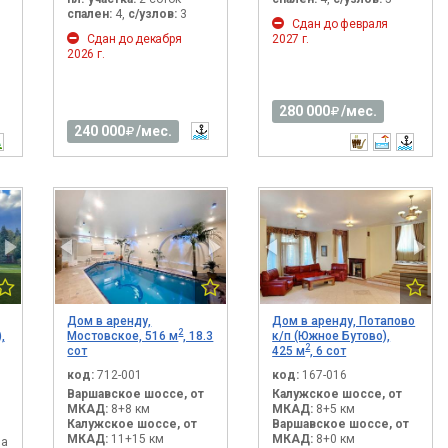
спален:
4,
с/узлов:
3
Сдан до февраля
Сдан до декабря
2027 г.
2026 г.
280 000
/мес.
240 000
/мес.
Дом в аренду,
Дом в аренду, Потапово
2
,
Мостовское, 516 м
, 18.3
к/п (Южное Бутово),
2
сот
425 м
, 6 сот
код:
712-001
код:
167-016
Варшавское шоссе, от
Калужское шоссе, от
МКАД:
8+8 км
МКАД:
8+5 км
Калужское шоссе, от
Варшавское шоссе, от
МКАД:
11+15 км
МКАД:
8+0 км
на