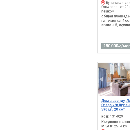
Бунинская алл
Ольховая - от 20
пешком
общая площадь
пл. участка:
4 со
спален:
5,
с/узло
280 000
/мес
Дом в аренду, Л
Озеро к/п (Кузен
2
590 м
, 20 сот
код:
131-029
Калужское шосс
МКАД:
25+4 км