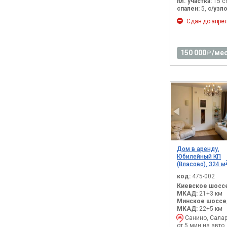
пл. участка:
15 с
спален:
5,
с/узло
Сдан до апрел
150 000
/мес
Дом в аренду,
Юбилейный КП
(Власово), 324 м
код:
475-002
Киевское шоссе
МКАД:
21+3 км
Минское шоссе,
МКАД:
22+5 км
Санино, Салар
от 5 мин на авто