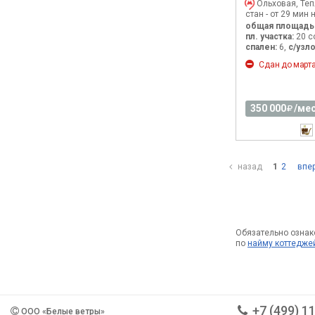
Ольховая, Те
стан - от 29 мин 
общая площадь
пл. участка:
20 с
спален:
6,
с/узло
Сдан до марта 
350 000
/мес
назад
1
2
впе
Обязательно ознак
по
найму коттедже
+7 (499) 1
ООО «Белые ветры»