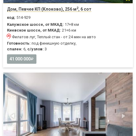
2
Дом, Певчее КП (Клоково), 256 м
, 6 сот
код:
514-929
Калужское шоссе, от МКАД:
17+8 км
Киевское шоссе, от МКАД:
21+6 км
Филатов луг, Теплый стан - от 24 мин на авто
Готовность:
под финишную отделку,
спален:
6,
с/узлов:
3
41 000 000