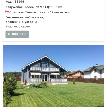
код:
134-918
Калужское шоссе, от МКАД:
16+1 км
Ольховая, Теплый стан - от 12 мин на авто
Готовность:
меблирован,
спален:
4,
с/узлов:
3
Участок с лесом
48 000 000