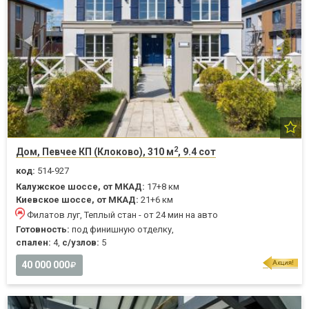
2
Дом, Певчее КП (Клоково), 310 м
, 9.4 сот
код:
514-927
Калужское шоссе, от МКАД:
17+8 км
Киевское шоссе, от МКАД:
21+6 км
Филатов луг, Теплый стан - от 24 мин на авто
Готовность:
под финишную отделку,
спален:
4,
с/узлов:
5
40 000 000