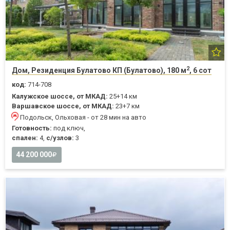
2
Дом, Резиденция Булатово КП (Булатово), 180 м
, 6 сот
код:
714-708
Калужское шоссе, от МКАД:
25+14 км
Варшавское шоссе, от МКАД:
23+7 км
Подольск, Ольховая - от 28 мин на авто
Готовность:
под ключ,
спален:
4,
с/узлов:
3
44 200 000