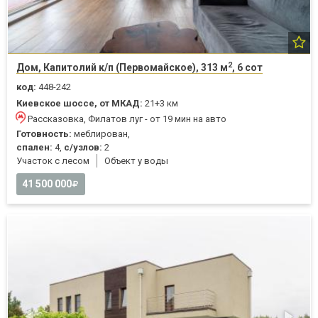
2
Дом, Капитолий к/п (Первомайское), 313 м
, 6 сот
код:
448-242
Киевское шоссе, от МКАД:
21+3 км
Рассказовка, Филатов луг - от 19 мин на авто
Готовность:
меблирован,
спален:
4,
с/узлов:
2
Участок с лесом
Объект у воды
41 500 000