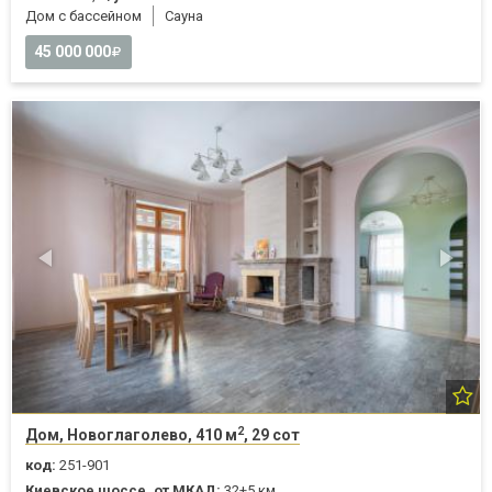
Дом с бассейном
Cауна
45 000 000
2
Дом, Новоглаголево, 410 м
, 29 сот
код:
251-901
Киевское шоссе, от МКАД:
32+5 км