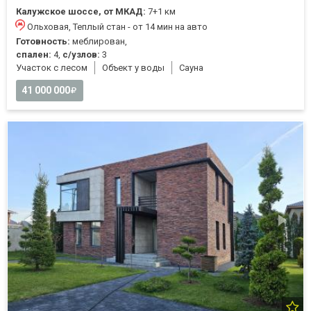
Калужское шоссе, от МКАД:
7+1 км
Ольховая, Теплый стан - от 14 мин на авто
Готовность:
меблирован,
спален:
4,
с/узлов:
3
Участок с лесом
Объект у воды
Cауна
41 000 000