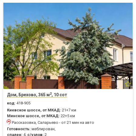
2
Дом, Брехово, 365 м
, 10 сот
код:
418-905
Киевское шоссе, от МКАД:
21+7 км
Минское шоссе, от МКАД:
22+5 км
Рассказовка, Саларьево - от 21 мин на авто
Готовность:
меблирован,
спален:
4,
с/узлов:
2