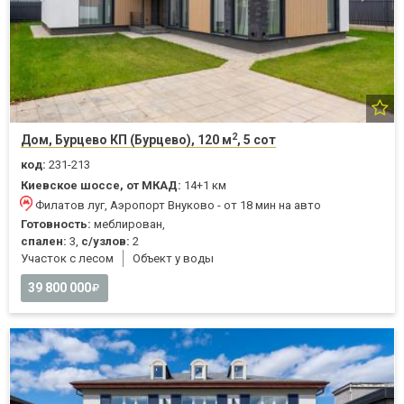
2
Дом, Бурцево КП (Бурцево), 120 м
, 5 сот
код:
231-213
Киевское шоссе, от МКАД:
14+1 км
Филатов луг, Аэропорт Внуково - от 18 мин на авто
Готовность:
меблирован,
спален:
3,
с/узлов:
2
Участок с лесом
Объект у воды
39 800 000