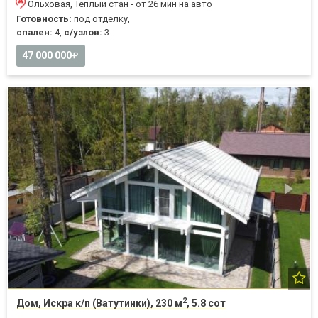
Ольховая, Теплый стан - от 26 мин на авто
Готовность:
под отделку,
спален:
4,
с/узлов:
3
47 000 000
2
Дом, Искра к/п (Ватутинки), 230 м
, 5.8 сот