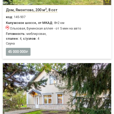
2
Дом, Ямонтово, 200 м
, 8 сот
код:
145-937
Калужское шоссе, от МКАД:
8+2 км
Ольховая, Бунинская аллея - от 5 мин на авто
Готовность:
меблирован,
спален:
4,
с/узлов:
4
Cауна
45 000 000