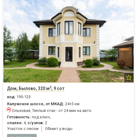
2
Дом, Былово, 320 м
, 9 сот
код:
195-123
Калужское шоссе, от МКАД:
24+3 км
Ольховая, Теплый стан - от 24 мин на авто
Готовность:
под ключ,
спален:
4,
с/узлов:
2
Участок с лесом
Объект у воды