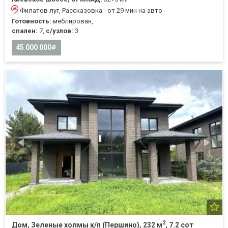
Филатов луг, Рассказовка - от 29 мин на авто
Готовность:
меблирован,
спален:
7,
с/узлов:
3
45 000 000
2
Дом, Зеленые холмы к/п (Першино), 232 м
, 7.2 сот