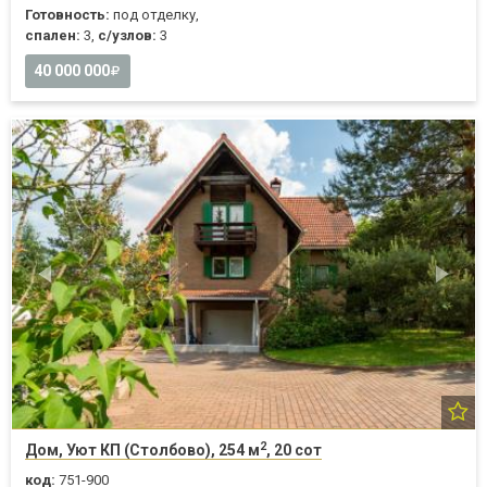
Готовность:
под отделку,
спален:
3,
с/узлов:
3
40 000 000
2
Дом, Уют КП (Столбово), 254 м
, 20 сот
код:
751-900