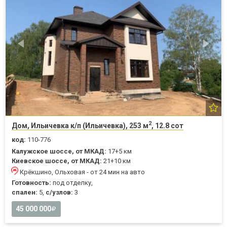
2
Дом, Ильичевка к/п (Ильичевка), 253 м
, 12.8 сот
код:
110-776
Калужское шоссе, от МКАД:
17+5 км
Киевское шоссе, от МКАД:
21+10 км
Крёкшино, Ольховая - от 24 мин на авто
Готовность:
под отделку,
спален:
5,
с/узлов:
3
45 000 000