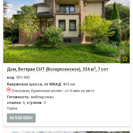
2
Дом, Ветеран СНТ (Воскресенское), 334 м
, 7 сот
код:
501-900
Калужское шоссе, от МКАД:
8+3 км
Ольховая, Бунинская аллея - от 6 мин на авто
Готовность:
меблирован,
спален:
6,
с/узлов:
3
Cауна
46 500 000