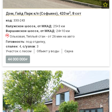
2
Дом, Гайд Парк к/п (Софьино), 420 м
, 8 сот
код:
330-243
Калужское шоссе, от МКАД:
25+3 км
Варшавское шоссе, от МКАД:
24+10 км
Ольховая, Теплый стан - от 26 мин на авто
Готовность:
под отделку,
спален:
4,
с/узлов:
3
Участок с лесом
Объект у воды
Cауна
44 000 000