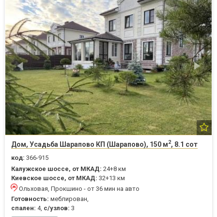
2
Дом, Усадьба Шарапово КП (Шарапово), 150 м
, 8.1 сот
код:
366-915
Калужское шоссе, от МКАД:
24+8 км
Киевское шоссе, от МКАД:
32+13 км
Ольховая, Прокшино - от 36 мин на авто
Готовность:
меблирован,
спален:
4,
с/узлов:
3