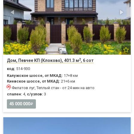
2
Дом, Певчее КП (Клоково), 401.3 м
, 6 сот
код:
514-930
Калужское шоссе, от МКАД:
17+8 км
Киевское шоссе, от МКАД:
21+6 км
Филатов луг, Теплый стан - от 24 мин на авто
спален:
4,
с/узлов:
3
45 000 000