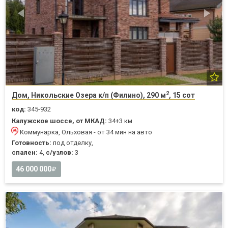
2
Дом, Никольские Озера к/п (Филино), 290 м
, 15 сот
код:
345-932
Калужское шоссе, от МКАД:
34+3 км
Коммунарка, Ольховая - от 34 мин на авто
Готовность:
под отделку,
спален:
4,
с/узлов:
3
46 000 000