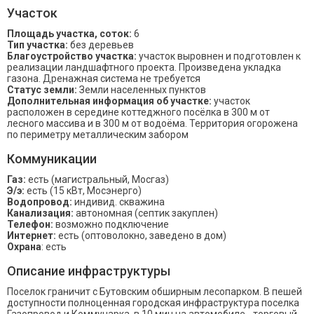
Участок
Площадь участка, соток:
6
Тип участка:
без деревьев
Благоустройство участка:
участок выровнен и подготовлен к
реализации ландшафтного проекта. Произведена укладка
газона. Дренажная система не требуется
Статус земли:
Земли населенных пунктов
Дополнительная информация об участке:
участок
расположен в середине коттеджного посёлка в 300 м от
лесного массива и в 300 м от водоёма. Территория огорожена
по периметру металлическим забором
Коммуникации
Газ:
есть (магистральный, Мосгаз)
Э/э:
есть (15 кВт, Мосэнерго)
Водопровод:
индивид. скважина
Канализация:
автономная (септик закуплен)
Телефон:
возможно подключение
Интернет:
есть (оптоволокно, заведено в дом)
Охрана
: есть
Описание инфраструктуры
Поселок граничит с Бутовским обширным лесопарком. В пешей
доступности полноценная городская инфраструктура поселка