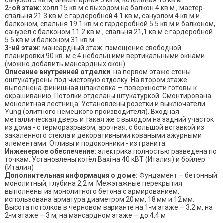
санузел 5 кв.м, инвентарная 5 кв.м, котельная 10 кв.м
2-ой этаж:
холл 15 кв м с выходом на балкон 4 кв м., мастер-
спальня 21.3 кв м с гардеробной 4.1 кв.м, санузлом 4 кв.м и
балконом, спальня 19.1 кв.м с гардеробной 5.5 кв.м и балконом,
санузел с балконом 11.2 кв м., спальня 21,1 кв.м с гардеробной
5.5 кв.м и балконом 31 кв м.
3-ий этаж:
мансардный этаж: помещение свободной
планировки 90 кв. м с 4 небольшими вертикальными окнами
(можно добавить мансардных окон)
Описание внутренней отделки:
на первом этаже стены
оштукатурены под чистовую отделку. На втором этаже
выполнена финишная шпаклёвка — поверхности готовы к
окрашиванию. Потолки отделаны штукатуркой. Смонтирована
монолитная лестница. Установлены розетки и выключатели
Yung (элитного немецкого производителя). Входная
металлическая дверь и такая же с выходом на задний участок
из дома - с терморазрывом, арочная, с большой вставкой из
закаленного стекла и декоративными коваными ажурными
элементами. Отливы и подоконники - из гранита.
Инженерное обеспечение:
электрика полностью разведена по
точкам. Установлены котёл Baxi на 40 кВТ (Италия) и бойлер
(Италия)
Дополнительная информация о доме:
Фундамент – бетонный
монолитный, глубина 2,2 м. Межэтажные перекрытия
выполнены из монолитного бетона с армированием,
использована арматура диаметром 20 мм, 18 мм и 12 мм.
Высота потолков в черновом варианте на 1-м этаже – 3,2 м, на
2-м этаже – 3 м, на мансардном этаже – до 4,4 м