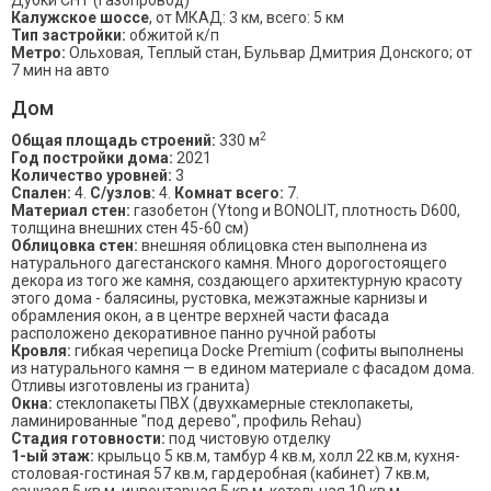
Дубки СНТ (Газопровод)
Калужское шоссе
, от МКАД: 3 км, всего: 5 км
Тип застройки:
обжитой к/п
Метро:
Ольховая, Теплый стан, Бульвар Дмитрия Донского; от
7 мин на авто
Дом
2
Общая площадь строений:
330 м
Год постройки дома:
2021
Количество уровней:
3
Спален:
4.
С/узлов:
4.
Комнат всего:
7.
Материал стен:
газобетон (Ytong и BONOLIT, плотность D600,
толщина внешних стен 45-60 см)
Облицовка стен:
внешняя облицовка стен выполнена из
натурального дагестанского камня. Много дорогостоящего
декора из того же камня, создающего архитектурную красоту
этого дома - балясины, рустовка, межэтажные карнизы и
обрамления окон, а в центре верхней части фасада
расположено декоративное панно ручной работы
Кровля:
гибкая черепица Docke Premium (софиты выполнены
из натурального камня — в едином материале с фасадом дома.
Отливы изготовлены из гранита)
Окна:
стеклопакеты ПВХ (двухкамерные стеклопакеты,
ламинированные "под дерево", профиль Rehau)
Стадия готовности:
под чистовую отделку
1-ый этаж:
крыльцо 5 кв.м, тамбур 4 кв.м, холл 22 кв.м, кухня-
столовая-гостиная 57 кв.м, гардеробная (кабинет) 7 кв.м,