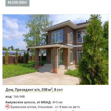
46 500 000
2
Дом, Президент к/п, 308 м
, 8 сот
код:
166-948
Калужское шоссе, от МКАД:
8+3 км
Бунинская аллея, Ольховая - от 8 мин на авто