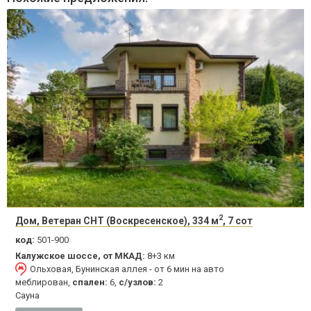
2
Дом, Ветеран СНТ (Воскресенское), 334 м
, 7 сот
код:
501-900
Калужское шоссе, от МКАД:
8+3 км
Ольховая, Бунинская аллея - от 6 мин на авто
меблирован,
спален:
6,
с/узлов:
2
Сауна