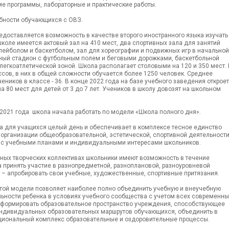
е программы, лабораторные и практические работы.
бности обучающихся с ОВЗ.
доставляется возможность в качестве второго иностранного языка изучать
школе имеется актовый зал на 410 мест, два спортивных зала для занятий
лейболом и баскетболом, зал для хореографии и подвижных игр в начальной
ный стадион с футбольным полем и беговыми дорожками, баскетбольной
легкоатлетической зоной. Школа располагает столовыми на 120 и 350 мест. 
ссов, в них в общей сложности обучается более 1250 человек. Среднее
еников в классе - 36. В конце 2022 года на базе учебного заведения открое
а 80 мест для детей от 3 до 7 лет. Учеников в школу довозят на школьном
 2021 года школа начала работать по модели «Школа полного дня».
а для учащихся целый день и обеспечивает в комплексе тесное единство
 организации общеобразовательной, эстетической, спортивной деятельности
 с учебными планами и индивидуальными интересами школьников.
ных творческих коллективах школьники имеют возможность в течение
а принять участие в разнопредметной, разноплановой, разноуровневой
 – апробировать свои учебные, художественные, спортивные притязания.
той модели позволяет наиболее полно объединить учебную и внеучебную
ьности ребенка в условиях учебного сообщества с учетом всех современны
сформировать образовательное пространство учреждения, способствующее
ндивидуальных образовательных маршрутов обучающихся, объединить в
иональный комплекс образовательные и оздоровительные процессы.