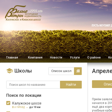
Главная
Компания
Новости
Услуги
О районе
Ко
Апрел
Школы
Список школ
Опис
Найти
Поиск по локации
Приём заявле
Калужское шоссе
начался в 20
ещё два корп
от МКАД →
до 10 км
учебные каб