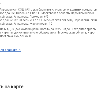
:
Апрелевская СОШ №3 с углубленным изучением отдельных предметов.
ое здание. Классы с 1 по 11 - Московская область, Наро-Фоминский
кой округ, Апрелевка, Парковая, 6/5
е здание №2. классы с 1 по 11 - Московская область, Наро-Фоминский
кой округ, Апрелевка, Жасминовая, 10
ие МАДОУ д/с комбинированного вида № 22. Здесь находятся группы
 и группы дополнительного образования - Московская область, Наро-
прелевка, Пойденко, 8
ch3.edumsko.ru
ь на карте