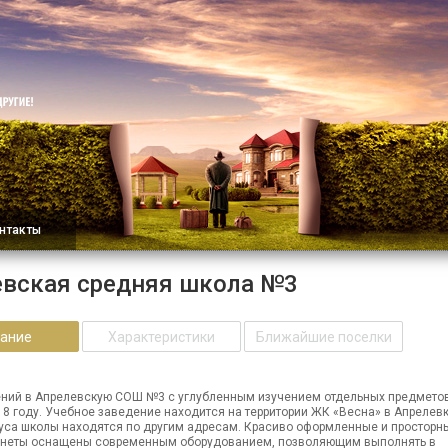
нтакты
евская средняя школа №3
ание
Характеристики
Ближайшие поселки
ний в Апрелевскую СОШ №3 с углубленным изучением отдельных предмето
18 году. Учебное заведение находится на территории ЖК «Весна» в Апрелевк
уса школы находятся по другим адресам. Красиво оформленные и просторн
инеты оснащены современным оборудованием, позволяющим выполнять в