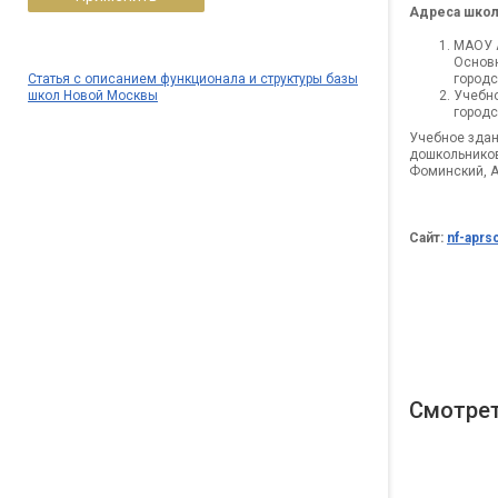
Адреса школ
МАОУ 
Основн
Статья с описанием функционала и структуры базы
городс
школ Новой Москвы
Учебно
городс
Учебное здан
дошкольников
Фоминский, А
Сайт
:
nf-aprs
Смотрет