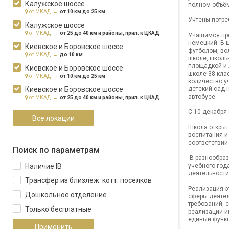
Калужское шоссе
полном объём
от МКАД →
от 10 км до 25 км
Учтены потре
Калужское шоссе
от МКАД →
от 25 до 40 км и районы, прил. к ЦКАД
Учащимся пре
немецкий. В 
Киевское и Боровское шоссе
футболом, во
от МКАД →
до 10 км
школе, школь
площадкой и 
Киевское и Боровское шоссе
школе 38 кла
от МКАД →
от 10 км до 25 км
количество уч
Киевское и Боровское шоссе
детский сад н
автобусе.
от МКАД →
от 25 до 40 км и районы, прил. к ЦКАД
С 10 декабря
Все локации
Школа открыт
воспитания и
соответствии
Поиск по параметрам
В разнообраз
Наличие IB
учебного год
деятельности
Трансфер из близлеж. котт. поселков
Реализация э
Дошкольное отделение
сферы деятел
требований, 
Только бесплатные
реализации и
единый функц