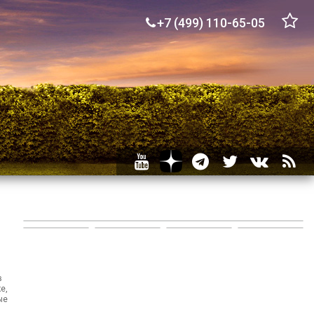
+7 (499) 110-65-05
в
е,
ые