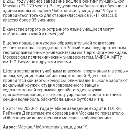
В 2021 году учебное заведение вошло в рейтинг лучших школ
Москвы (71-170 место). В следующем учебном году обучение в
здании школы по адресу Чоботовская улица, дом 19 будет
проводиться только для старшеклассников (6-11 класс). В
классах более 35 учеников.
В качестве второго иностранного языка учащиеся могут
выбрать испанский и немецкий.
В целях повышения уровня образовательной подготовки
учеников школа сотрудничает с Российским государственным
геологоразведочным университетом им. Серго Орджоникидзе,
Московским политехническим университетом, МИРЭА, МГТУ
им. Н.Э. Баумана и другими вузами.
Школа располагает учебными классами, спортивным и актовым
залом, медицинским кабинетом, столовой. Здесь часто
проводятся концерты, конкурсы, олимпиады. В школе работают
вокальный кружок, студия современного танца и
художественной керамики, дизайн-студия, кружки
программирования, лего-конструирования и робототехники,
секции волейбола, баскетбола, мини-футбола и т.д.
По итогам 2020-21 года учебное заведение входит в ТОП-20
Рейтинга Департамента образования Москвы по показателю
«Обеспечение качественного массового образования».
Адрес:
Москва, Чоботовская улица, дом 19.