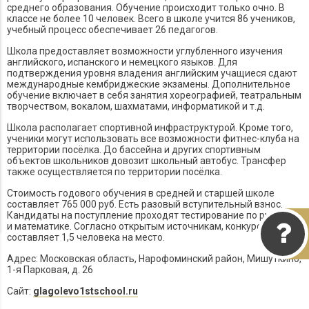
среднего образования. Обучение происходит только очно. В
классе не более 10 человек. Всего в школе учится 86 учеников,
учебный процесс обеспечивает 26 педагогов.
Школа предоставляет возможности углубленного изучения
английского, испанского и немецкого языков. Для
подтверждения уровня владения английским учащиеся сдают
международные кембриджеские экзамены. Дополнительное
обучение включает в себя занятия хореографией, театральным
творчеством, вокалом, шахматами, информатикой и т.д.
Школа располагает спортивной инфраструктурой. Кроме того,
ученики могут использовать все возможности фитнес-клуба на
территории посёлка. До бассейна и других спортивным
объектов школьников довозит школьный автобус. Трансфер
также осуществляется по территории посёлка.
Стоимость годового обучения в средней и старшей школе
составляет 765 000 руб. Есть разовый вступительный взнос.
Кандидаты на поступление проходят тестирование по русскому
и математике. Согласно открытым источникам, конкурс
составляет 1,5 человека на место.
Адрес:
Московская область, Нарофоминский район, Мишуткино,
1-я Парковая, д. 26
Сайт:
glagolevo1stschool.ru