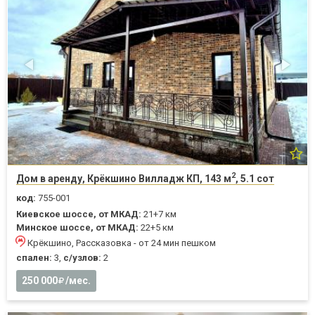
2
Дом в аренду, Крёкшино Вилладж КП, 143 м
, 5.1 сот
код:
755-001
Киевское шоссе, от МКАД:
21+7 км
Минское шоссе, от МКАД:
22+5 км
Крёкшино, Рассказовка - от 24 мин пешком
спален:
3,
с/узлов:
2
250 000
/мес.