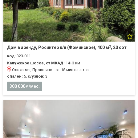
2
Дом в аренду, Росинтер к/п (Фоминское), 400 м
, 20 сот
код:
323-011
Калужское шоссе, от МКАД:
14+3 км
Ольховая, Прокшино - от 18 мин на авто
спален:
5,
с/узлов:
3
300 000
/мес.