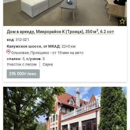
2
Дом в аренду, Микрорайон К (Троицк), 350 м
, 6.2 сот
код:
312-021
Калужское шоссе, от МКАД:
22+0 км
Ольховая, Прокшино - от 19 мин на авто
спален:
5,
с/узлов:
3
Участок с лесом
Cауна
295 000
/мес.