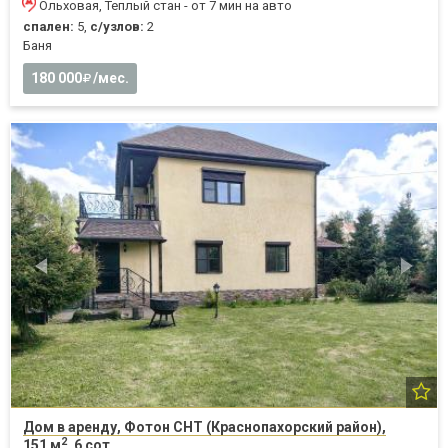
Ольховая, Теплый стан - от 7 мин на авто
спален:
5,
с/узлов:
2
Баня
180 000
/мес.
Дом в аренду, Фотон СНТ (Краснопахорский район),
2
151 м
, 6 сот