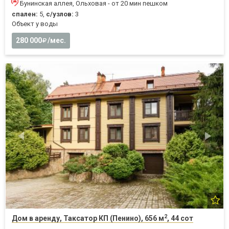
Бунинская аллея, Ольховая - от 20 мин пешком
спален:
5,
с/узлов:
3
Объект у воды
280 000
/мес.
2
Дом в аренду, Таксатор КП (Пенино), 656 м
, 44 сот