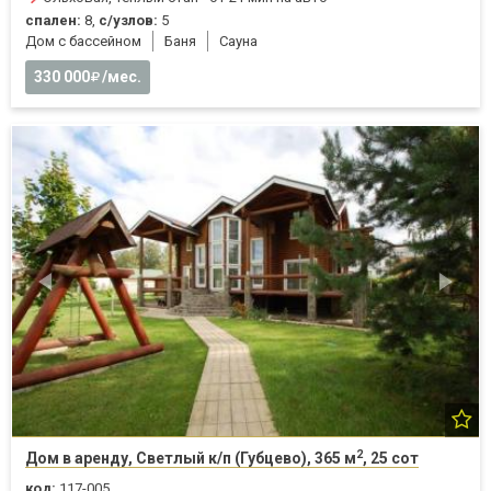
спален:
8,
с/узлов:
5
Дом с бассейном
Баня
Cауна
330 000
/мес.
2
Дом в аренду, Светлый к/п (Губцево), 365 м
, 25 сот
код:
117-005