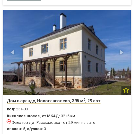
2
Дом в аренду, Новоглаголево, 395 м
, 29 сот
код:
251-001
Киевское шоссе, от МКАД:
32+5 км
Филатов луг, Рассказовка - от 29 мин на авто
спален:
5,
с/узлов:
3