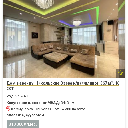
2
Дом в аренду, Никольские Озера к/п (Филино), 367 м
, 16
сот
код:
345-021
Калужское шоссе, от МКАД:
34+3 км
Коммунарка, Ольховая - от 34 мин на авто
спален:
6,
с/узлов:
4
310 000
/мес.