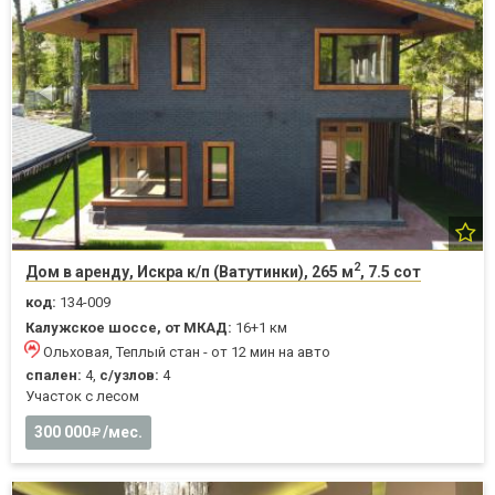
2
Дом в аренду, Искра к/п (Ватутинки), 265 м
, 7.5 сот
код:
134-009
Калужское шоссе, от МКАД:
16+1 км
Ольховая, Теплый стан - от 12 мин на авто
спален:
4,
с/узлов:
4
Участок с лесом
300 000
/мес.