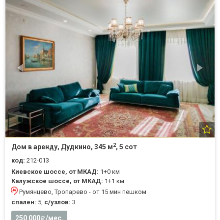
2
Дом в аренду, Дудкино, 345 м
, 5 сот
код:
212-013
Киевское шоссе, от МКАД:
1+0 км
Калужское шоссе, от МКАД:
1+1 км
Румянцево, Тропарево - от 15 мин пешком
спален:
5,
с/узлов:
3
250 000
/мес.