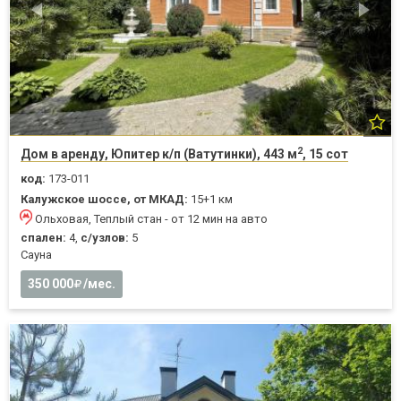
2
Дом в аренду, Юпитер к/п (Ватутинки), 443 м
, 15 сот
код:
173-011
Калужское шоссе, от МКАД:
15+1 км
Ольховая, Теплый стан - от 12 мин на авто
спален:
4,
с/узлов:
5
Cауна
350 000
/мес.