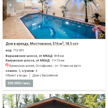
2
Дом в аренду, Мостовское, 516 м
, 18.3 сот
код:
712-001
Варшавское шоссе, от МКАД:
8+8 км
Калужское шоссе, от МКАД:
11+15 км
Бунинская аллея, Остафьево - от 13 мин на авто
спален:
5,
с/узлов:
4
Объект у воды
Дом с бассейном
300 000
/мес.