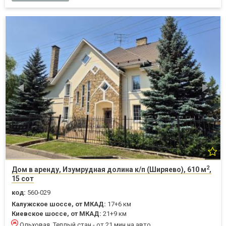
2
Дом в аренду, Изумрудная долина к/п (Ширяево), 610 м
,
15 сот
код:
560-029
Калужское шоссе, от МКАД:
17+6 км
Киевское шоссе, от МКАД:
21+9 км
Ольховая, Теплый стан - от 21 мин на авто