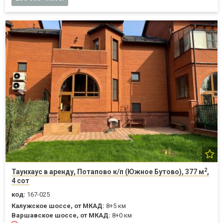
2
Таунхаус в аренду, Потапово к/п (Южное Бутово), 377 м
,
4 сот
код:
167-025
Калужское шоссе, от МКАД:
8+5 км
Варшавское шоссе, от МКАД:
8+0 км