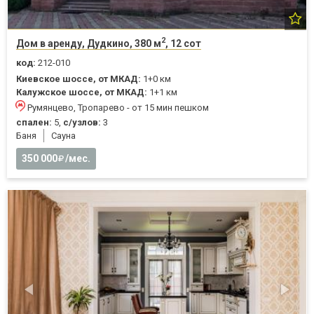
2
Дом в аренду, Дудкино, 380 м
, 12 сот
код:
212-010
Киевское шоссе, от МКАД:
1+0 км
Калужское шоссе, от МКАД:
1+1 км
Румянцево, Тропарево - от 15 мин пешком
спален:
5,
с/узлов:
3
Баня
Cауна
350 000
/мес.