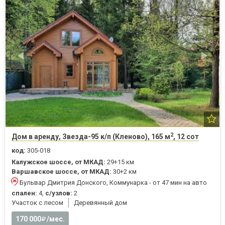
2
Дом в аренду, Звезда-95 к/п (Кленово), 165 м
, 12 сот
код:
305-018
Калужское шоссе, от МКАД:
29+15 км
Варшавское шоссе, от МКАД:
30+2 км
Бульвар Дмитрия Донского, Коммунарка - от 47 мин на авто
спален:
4,
с/узлов:
2
Участок с лесом
Деревянный дом
170 000
/мес.