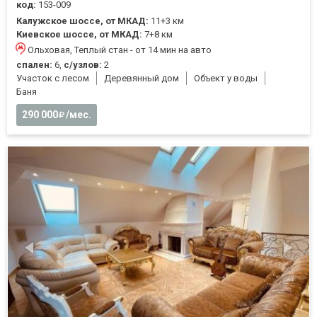
код:
153-009
Калужское шоссе, от МКАД:
11+3 км
Киевское шоссе, от МКАД:
7+8 км
Ольховая, Теплый стан - от 14 мин на авто
спален:
6,
с/узлов:
2
Участок с лесом
Деревянный дом
Объект у воды
Баня
290 000
/мес.