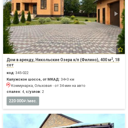
2
Дом в аренду, Никольские Озера к/п (Филино), 400 м
, 18
сот
код:
345-022
Калужское шоссе, от МКАД:
34+3 км
Коммунарка, Ольховая - от 34 мин на авто
спален:
4,
с/узлов:
2
220 000
/мес.