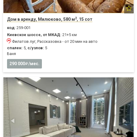
2
Дом в аренду, Милюково, 580 м
, 15 сот
код:
259-001
Киевское шоссе, от МКАД:
21+5 км
Филатов луг, Рассказовка - от 20 мин на авто
спален:
5,
с/узлов:
5
Баня
290 000
/мес.