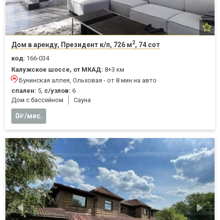
2
Дом в аренду, Президент к/п, 726 м
, 74 сот
код:
166-034
Калужское шоссе, от МКАД:
8+3 км
Бунинская аллея, Ольховая - от 8 мин на авто
спален:
5,
с/узлов:
6
Дом с бассейном
Cауна
0
/мес.