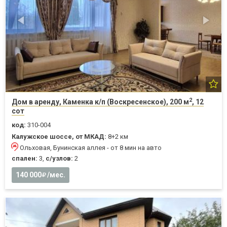
2
Дом в аренду, Каменка к/п (Воскресенское), 200 м
, 12
сот
код:
310-004
Калужское шоссе, от МКАД:
8+2 км
Ольховая, Бунинская аллея - от 8 мин на авто
спален:
3,
с/узлов:
2
140 000
/мес.