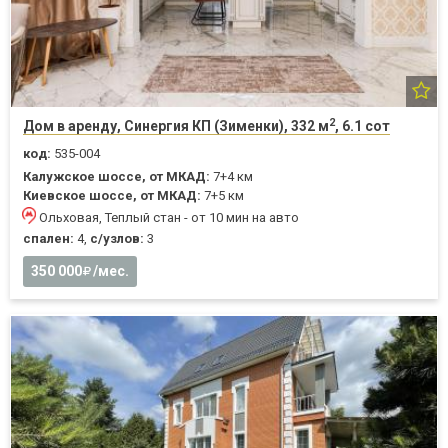
2
Дом в аренду, Синергия КП (Зименки), 332 м
, 6.1 сот
код:
535-004
Калужское шоссе, от МКАД:
7+4 км
Киевское шоссе, от МКАД:
7+5 км
Ольховая, Теплый стан - от 10 мин на авто
спален:
4,
с/узлов:
3
350 000
/мес.