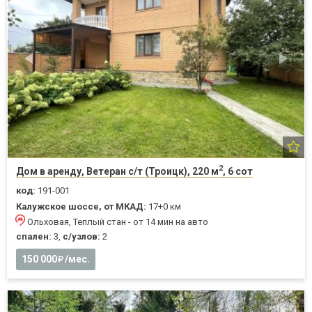
2
Дом в аренду, Ветеран с/т (Троицк), 220 м
, 6 сот
код:
191-001
Калужское шоссе, от МКАД:
17+0 км
Ольховая, Теплый стан - от 14 мин на авто
спален:
3,
с/узлов:
2
150 000
/мес.