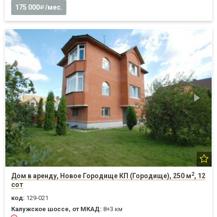
175 000
/мес.
2
Дом в аренду, Новое Городище КП (Городище), 250 м
, 12
сот
код:
129-021
Калужское шоссе, от МКАД:
8+3 км