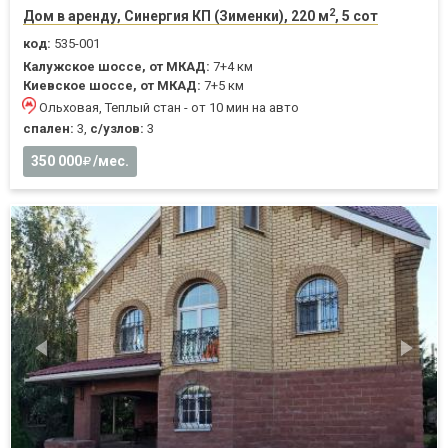
2
Дом в аренду, Синергия КП (Зименки), 220 м
, 5 сот
код:
535-001
Калужское шоссе, от МКАД:
7+4 км
Киевское шоссе, от МКАД:
7+5 км
Ольховая, Теплый стан - от 10 мин на авто
спален:
3,
с/узлов:
3
350 000
/мес.