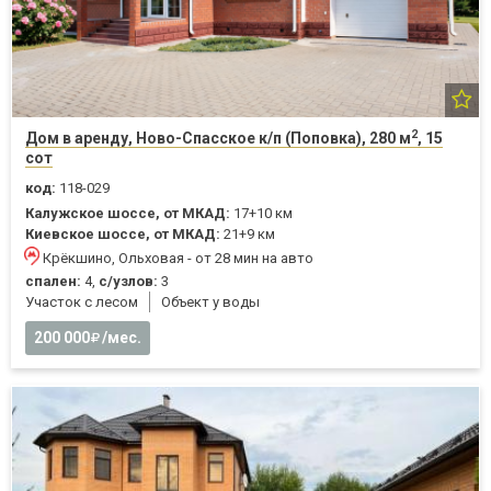
2
Дом в аренду, Ново-Спасское к/п (Поповка), 280 м
, 15
сот
код:
118-029
Калужское шоссе, от МКАД:
17+10 км
Киевское шоссе, от МКАД:
21+9 км
Крёкшино, Ольховая - от 28 мин на авто
спален:
4,
с/узлов:
3
Участок с лесом
Объект у воды
200 000
/мес.