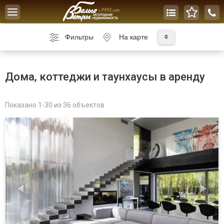
Toggle
navigation
Фильтры
На карте
Дома, коттеджи и таунхаусы в аренду
Показано 1-30 из 36 объектов